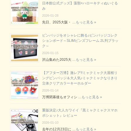
日本館公式グッズ】藻類×ハローキティぬいぐる
み
2026-01-28
先日、2025大阪・ …
もっと見る »
ピンバッジをオシャレに飾る♪ピンバッジコレク
ションボード～SLIMピンズフレーム 2L判ブラッ
ク～
2026-01-15
沢山集めた2025大 …
もっと見る »
【アフター万博】激レア!!ミャクミャク大屋根リ
ングピンバッジ＆大人気♪ミャクミャクなりきり
立体クリアカラーキーホルダー
2026-01-14
万博閉幕後もオフィシ …
もっと見る »
重版決定♪大人カワイイ『黒ミャクミャクスマホ
ポシェット』レビュー
2026-01-10
去年の12月23日に …
もっと見る »