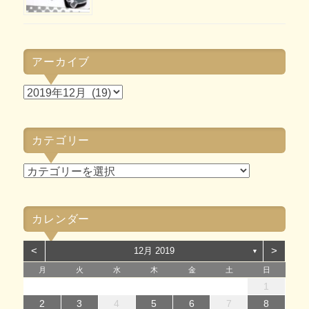
アーカイブ
ア
ー
カ
カテゴリー
イ
ブ
カ
テ
ゴ
カレンダー
リ
ー
<
>
12月 2019
▼
月
火
水
木
金
土
日
1
1
4
7
2
5
7
3
1
4
6
2
1
4
7
2
5
7
3
4
7
3
5
1
3
6
2
4
7
2
5
5
1
4
6
2
4
7
3
5
1
3
6
6
2
5
7
3
5
1
4
6
2
4
7
7
3
6
1
4
6
2
5
7
3
5
1
2
5
3
6
1
4
7
2
5
7
3
3
6
2
4
7
2
5
1
3
6
1
4
4
7
3
5
1
3
6
2
4
7
2
1
14
12
14
10
13
14
12
14
10
14
10
12
10
13
14
12
12
13
14
10
12
10
13
13
12
14
10
12
13
14
14
10
13
13
12
14
10
12
12
10
13
14
12
14
10
10
13
14
12
10
13
14
10
12
10
13
14
11
11
11
11
11
11
11
11
11
11
11
11
11
11
11
8
8
9
8
9
8
9
8
9
9
8
9
8
9
8
9
8
9
8
9
8
9
9
9
8
8
8
9
9
2
3
4
5
6
7
8