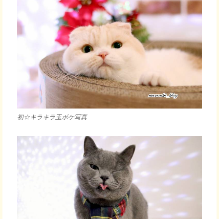
初☆キラキラ玉ボケ写真