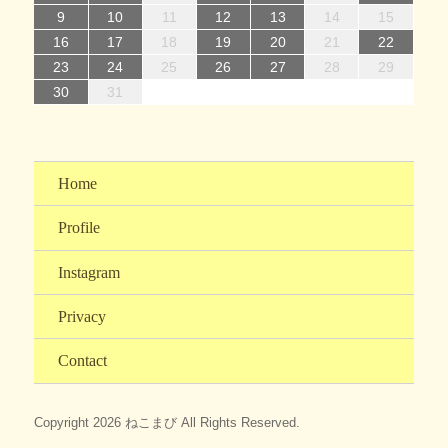
15
15
18
21
16
19
21
17
15
18
20
16
15
18
21
16
19
21
17
18
21
17
19
15
17
20
16
18
21
16
19
19
15
18
20
16
18
21
17
19
15
17
20
20
16
19
21
17
19
15
18
20
16
18
21
21
17
20
15
18
20
16
19
21
17
19
15
16
19
17
20
15
18
21
16
19
21
17
17
20
16
18
21
16
19
15
17
20
15
18
18
21
17
19
15
17
20
16
18
21
16
9
10
11
12
13
14
15
22
22
25
28
23
26
28
24
22
25
27
23
22
25
28
23
26
28
24
25
28
24
26
22
24
27
23
25
28
23
26
26
22
25
27
23
25
28
24
26
22
24
27
27
23
26
28
24
26
22
25
27
23
25
28
28
24
27
22
25
27
23
26
28
24
26
22
23
26
24
27
22
25
28
23
26
28
24
24
27
23
25
28
23
26
22
24
27
22
25
25
28
24
26
22
24
27
23
25
28
23
16
17
18
19
20
21
22
29
30
31
29
30
29
30
31
31
29
30
30
29
30
31
29
30
31
29
30
31
29
30
31
29
29
30
31
30
30
29
29
31
29
30
30
23
24
25
26
27
28
29
30
31
Home
Profile
Instagram
Privacy
Contact
Copyright 2026 ねこまび All Rights Reserved.