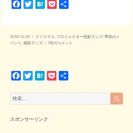
F
T
H
P
共
a
wi
at
o
有
c
tt
e
ck
e
er
n
et
投
カ
2019-12-20
クリスマス
,
プロジェクター投影ランプ
,
季節のイ
b
a
稿
テ
冬
ベント
,
撮影グッズ
1件のコメント
日:
o
ゴ
の
リ
煌
o
ー
め
き
k
F
T
H
P
共
♪
玉
a
wi
at
o
有
ボ
c
tt
e
ck
ケ
検
検
写
索
e
er
n
et
索:
真
b
a
に
挑
スポンサーリンク
o
戦!!
o
へ