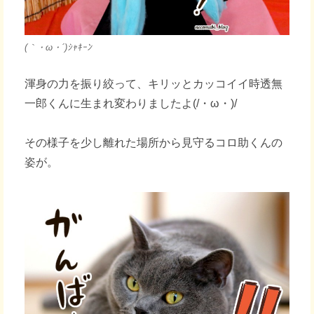
(｀・ω・´)ｼｬｷｰﾝ
渾身の力を振り絞って、キリッとカッコイイ時透無
一郎くんに生まれ変わりましたよ(/・ω・)/
その様子を少し離れた場所から見守るコロ助くんの
姿が。