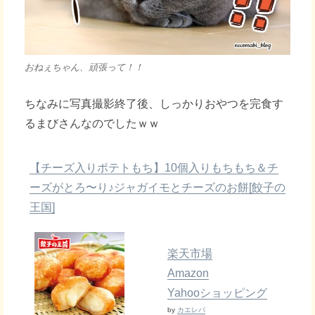
おねぇちゃん、頑張って！！
ちなみに写真撮影終了後、しっかりおやつを完食す
るまびさんなのでしたｗｗ
【チーズ入りポテトもち】10個入りもちもち＆チ
ーズがとろ〜り♪ジャガイモとチーズのお餅[餃子の
王国]
楽天市場
Amazon
Yahooショッピング
by
カエレバ