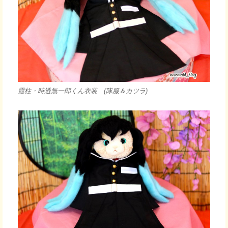
霞柱・時透無一郎くん衣装 (隊服＆カツラ)