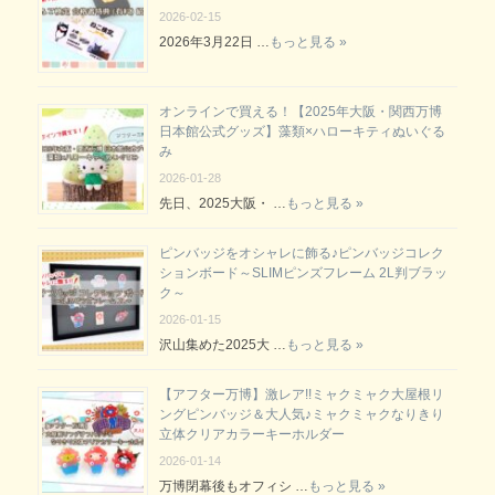
2026-02-15
2026年3月22日 …
もっと見る »
オンラインで買える！【2025年大阪・関西万博
日本館公式グッズ】藻類×ハローキティぬいぐる
み
2026-01-28
先日、2025大阪・ …
もっと見る »
ピンバッジをオシャレに飾る♪ピンバッジコレク
ションボード～SLIMピンズフレーム 2L判ブラッ
ク～
2026-01-15
沢山集めた2025大 …
もっと見る »
【アフター万博】激レア!!ミャクミャク大屋根リ
ングピンバッジ＆大人気♪ミャクミャクなりきり
立体クリアカラーキーホルダー
2026-01-14
万博閉幕後もオフィシ …
もっと見る »