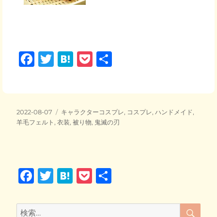
F
T
H
P
共
a
wi
at
o
有
c
tt
e
ck
e
er
n
et
投
カ
2022-08-07
キャラクターコスプレ
,
コスプレ
,
ハンドメイド
,
b
a
稿
テ
羊毛フェルト
,
衣装
,
被り物
,
鬼滅の刃
日:
o
ゴ
リ
o
ー
k
F
T
H
P
共
a
wi
at
o
有
c
tt
e
ck
検
検
索