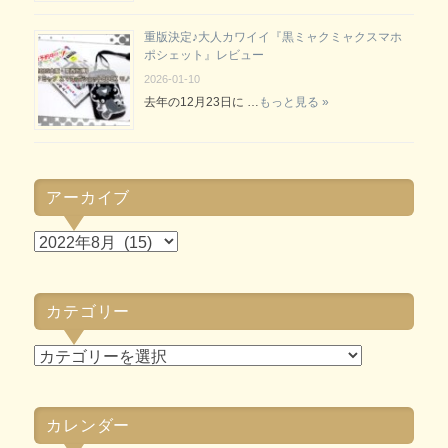
重版決定♪大人カワイイ『黒ミャクミャクスマホ
ポシェット』レビュー
2026-01-10
去年の12月23日に …
もっと見る »
アーカイブ
ア
ー
カ
カテゴリー
イ
ブ
カ
テ
ゴ
カレンダー
リ