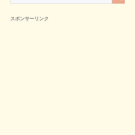
e
er
n
et
索:
b
a
スポンサーリンク
o
o
k