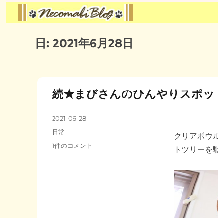
日:
2021年6月28日
続★まびさんのひんやりスポット
投
2021-06-28
稿
カ
日常
クリアボウ
日:
テ
続
1件のコメント
トツリーを駆
ゴ
★
リ
ま
ー
び
さ
ん
の
ひ