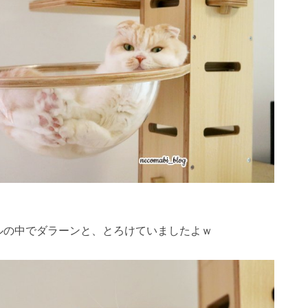
ルの中でダラーンと、とろけていましたよｗ
1
1
1
1
1
1
1
1
1
1
1
1
1
1
1
1
2
2
1
2
2
2
1
2
1
2
1
1
2
2
2
1
1
2
1
2
2
1
2
1
2
1
2
3
1
3
2
3
1
3
3
1
2
3
1
1
2
3
1
2
2
1
3
1
3
3
2
2
1
3
1
1
2
3
1
3
2
3
1
2
3
1
2
3
1
4
2
4
1
3
1
4
2
4
1
4
2
3
1
4
2
2
1
3
1
4
2
3
3
2
4
2
1
1
4
4
3
1
3
2
4
2
2
3
1
4
2
4
3
1
4
2
3
1
1
4
2
3
1
4
2
5
3
5
1
2
4
2
5
3
5
1
2
5
1
3
1
4
2
5
3
3
2
4
2
5
1
3
1
4
4
3
5
1
3
2
2
5
5
1
4
2
4
3
5
1
3
3
1
4
2
5
3
5
1
1
4
2
5
3
1
4
2
2
5
1
3
1
4
2
5
2
2
5
8
3
6
8
4
2
5
7
3
2
5
8
3
6
8
4
5
8
4
6
2
4
7
3
5
8
3
6
6
2
5
7
3
5
8
4
6
2
4
7
7
3
6
8
4
6
2
5
3
5
8
8
4
7
2
5
7
3
6
8
4
6
2
3
6
2
4
7
2
5
8
3
6
8
4
4
7
3
5
8
3
6
2
4
7
2
5
5
8
4
6
2
4
7
3
5
8
3
3
3
6
9
4
7
9
5
3
6
8
4
3
6
9
4
7
9
5
6
9
5
7
3
5
8
4
6
9
4
7
7
3
6
8
4
6
9
5
7
3
5
8
8
4
7
9
5
7
3
6
4
6
9
9
5
8
3
6
8
4
7
9
5
7
3
4
7
3
5
8
3
6
9
4
7
9
5
5
8
4
6
9
4
7
3
5
8
3
6
6
9
5
7
3
5
8
4
6
9
4
10
10
10
10
10
10
10
10
10
10
10
10
10
10
10
10
4
4
7
5
8
6
4
7
9
5
4
7
5
8
6
7
6
8
4
6
9
5
7
5
8
8
4
7
9
5
7
6
8
4
6
9
9
5
8
6
8
4
7
5
7
6
9
4
7
9
5
8
6
8
4
5
8
4
6
9
4
7
5
8
6
6
9
5
7
5
8
4
6
9
4
7
7
6
8
4
6
9
5
7
5
10
10
10
10
10
10
10
10
10
10
10
11
11
11
11
11
11
11
11
11
11
11
11
11
11
11
11
5
5
8
6
9
7
5
8
6
5
8
6
9
7
8
7
9
5
7
6
8
6
9
9
5
8
6
8
7
9
5
7
6
9
7
9
5
8
6
8
7
5
8
6
9
7
9
5
6
9
5
7
5
8
6
9
7
7
6
8
6
9
5
7
5
8
8
7
9
5
7
6
8
6
12
10
12
12
10
12
12
10
12
10
10
12
10
10
12
10
12
12
10
12
10
10
12
10
12
12
10
12
10
12
11
11
11
11
11
11
11
11
11
11
11
6
6
9
7
8
6
9
7
6
9
7
8
9
8
6
8
7
9
7
6
9
7
9
8
6
8
7
8
6
9
7
9
8
6
9
7
8
6
7
6
8
6
9
7
8
8
7
9
7
6
8
6
9
9
8
6
8
7
9
7
12
15
10
13
15
12
14
10
12
15
10
13
15
12
15
13
14
10
12
15
10
13
13
12
14
10
12
15
13
14
14
10
13
15
13
12
10
12
15
15
14
12
14
10
13
15
13
10
13
14
12
15
10
13
15
14
10
12
15
10
13
14
12
12
15
13
14
10
12
15
10
11
11
11
11
11
11
11
11
11
11
11
11
11
11
11
9
9
9
9
9
9
9
9
9
9
9
9
9
9
9
10
10
13
16
14
16
12
10
13
15
10
13
16
14
16
12
13
16
12
14
10
12
15
13
16
14
14
10
13
15
13
16
12
14
10
12
15
15
14
16
12
14
10
13
13
16
16
12
15
10
13
15
14
16
12
14
10
14
10
12
15
10
13
16
14
16
12
12
15
13
16
14
10
12
15
10
13
13
16
12
14
10
12
15
13
16
11
11
11
11
11
11
11
11
11
11
11
11
11
11
11
14
17
12
15
17
13
14
16
12
14
17
12
15
17
13
14
17
13
15
13
16
12
14
17
12
15
15
14
16
12
14
17
13
15
13
16
16
12
15
17
13
15
14
12
14
17
17
13
16
14
16
12
15
17
13
15
12
15
13
16
14
17
12
15
17
13
13
16
12
14
17
12
15
13
16
14
14
17
13
15
13
16
12
14
17
12
11
11
11
11
11
11
11
11
11
11
11
11
11
11
11
12
12
15
18
13
16
18
14
12
15
17
13
12
15
18
13
16
18
14
15
18
14
16
12
14
17
13
15
18
13
16
16
12
15
17
13
15
18
14
16
12
14
17
17
13
16
18
14
16
12
15
13
15
18
18
14
17
12
15
17
13
16
18
14
16
12
13
16
12
14
17
12
15
18
13
16
18
14
14
17
13
15
18
13
16
12
14
17
12
15
15
18
14
16
12
14
17
13
15
18
13
13
13
16
19
14
17
19
15
13
16
18
14
13
16
19
14
17
19
15
16
19
15
17
13
15
18
14
16
19
14
17
17
13
16
18
14
16
19
15
17
13
15
18
18
14
17
19
15
17
13
16
14
16
19
19
15
18
13
16
18
14
17
19
15
17
13
14
17
13
15
18
13
16
19
14
17
19
15
15
18
14
16
19
14
17
13
15
18
13
16
16
19
15
17
13
15
18
14
16
19
14
16
16
19
22
17
20
22
18
16
19
21
17
16
19
22
17
20
22
18
19
22
18
20
16
18
21
17
19
22
17
20
20
16
19
21
17
19
22
18
20
16
18
21
21
17
20
22
18
20
16
19
17
19
22
22
18
21
16
19
21
17
20
22
18
20
16
17
20
16
18
21
16
19
22
17
20
22
18
18
21
17
19
22
17
20
16
18
21
16
19
19
22
18
20
16
18
21
17
19
22
17
17
17
20
23
18
21
23
19
17
20
22
18
17
20
23
18
21
23
19
20
23
19
21
17
19
22
18
20
23
18
21
21
17
20
22
18
20
23
19
21
17
19
22
22
18
21
23
19
21
17
20
18
20
23
23
19
22
17
20
22
18
21
23
19
21
17
18
21
17
19
22
17
20
23
18
21
23
19
19
22
18
20
23
18
21
17
19
22
17
20
20
23
19
21
17
19
22
18
20
23
18
18
18
21
24
19
22
24
20
18
21
23
19
18
21
24
19
22
24
20
21
24
20
22
18
20
23
19
21
24
19
22
22
18
21
23
19
21
24
20
22
18
20
23
23
19
22
24
20
22
18
21
19
21
24
24
20
23
18
21
23
19
22
24
20
22
18
19
22
18
20
23
18
21
24
19
22
24
20
20
23
19
21
24
19
22
18
20
23
18
21
21
24
20
22
18
20
23
19
21
24
19
19
19
22
25
20
23
25
21
19
22
24
20
19
22
25
20
23
25
21
22
25
21
23
19
21
24
20
22
25
20
23
23
19
22
24
20
22
25
21
23
19
21
24
24
20
23
25
21
23
19
22
20
22
25
25
21
24
19
22
24
20
23
25
21
23
19
20
23
19
21
24
19
22
25
20
23
25
21
21
24
20
22
25
20
23
19
21
24
19
22
22
25
21
23
19
21
24
20
22
25
20
20
20
23
26
21
24
26
22
20
23
25
21
20
23
26
21
24
26
22
23
26
22
24
20
22
25
21
23
26
21
24
24
20
23
25
21
23
26
22
24
20
22
25
25
21
24
26
22
24
20
23
21
23
26
26
22
25
20
23
25
21
24
26
22
24
20
21
24
20
22
25
20
23
26
21
24
26
22
22
25
21
23
26
21
24
20
22
25
20
23
23
26
22
24
20
22
25
21
23
26
21