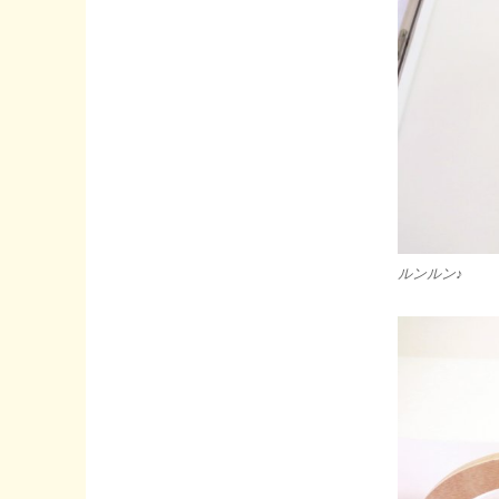
ん
や
り
ス
ポ
ッ
ト
巡
り!!
へ
の
ルンルン♪