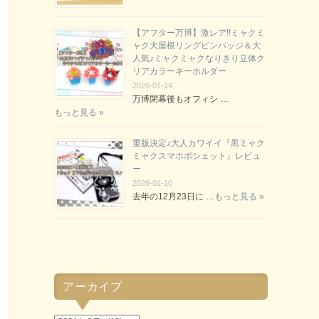
【アフター万博】激レア!!ミャクミ
ャク大屋根リングピンバッジ＆大
人気♪ミャクミャクなりきり立体ク
リアカラーキーホルダー
2026-01-14
万博閉幕後もオフィシ …
もっと見る »
重版決定♪大人カワイイ『黒ミャク
ミャクスマホポシェット』レビュ
ー
2026-01-10
去年の12月23日に …
もっと見る »
アーカイブ