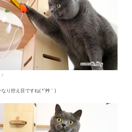
！
なり控え目ですね( *´艸｀)