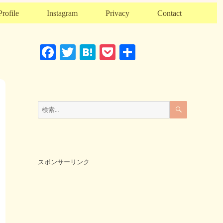
Profile
Instagram
Privacy
Contact
F
T
H
P
共
a
wi
at
o
有
c
tt
e
ck
e
er
n
et
検
検
索
b
a
索:
o
o
k
スポンサーリンク