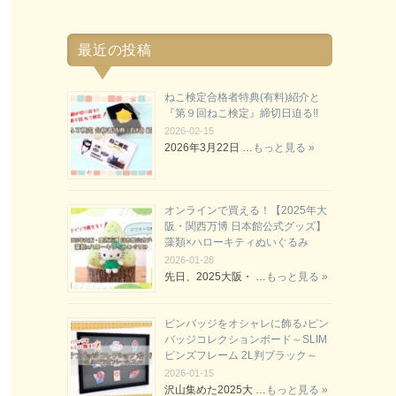
最近の投稿
ねこ検定合格者特典(有料)紹介と
『第９回ねこ検定』締切日迫る!!
2026-02-15
2026年3月22日 …
もっと見る »
オンラインで買える！【2025年大
阪・関西万博 日本館公式グッズ】
藻類×ハローキティぬいぐるみ
2026-01-28
先日、2025大阪・ …
もっと見る »
ピンバッジをオシャレに飾る♪ピン
バッジコレクションボード～SLIM
ピンズフレーム 2L判ブラック～
2026-01-15
沢山集めた2025大 …
もっと見る »