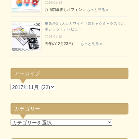
2026-01-14
万博閉幕後もオフィシ …
もっと見る »
重版決定♪大人カワイイ『黒ミャクミャクスマホ
ポシェット』レビュー
2026-01-10
去年の12月23日に …
もっと見る »
アーカイブ
ア
ー
カ
カテゴリー
イ
ブ
カ
テ