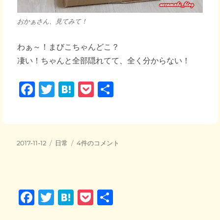
おかぁさん、見てみて！
わぁ～！まびこちゃんどこ？
凄い！ちゃんと全部隠れてて、全く分からない！
F
T
H
P
共
a
wi
at
o
有
c
tt
e
ck
e
er
n
et
投
カ
In
2017-11-12
日常
4件のコメント
b
a
稿
テ
to
日:
o
ゴ
the
リ
Box!!
o
ー
へ
F
T
H
P
共
の
k
a
wi
at
o
有