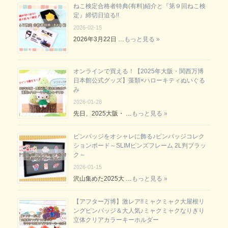
ねこ検定合格者特典(有料)紹介と『第９回ねこ検
定』締切日迫る!!
2026-02-15
2026年3月22日 …
もっと見る »
オンラインで買える！【2025年大阪・関西万博
日本館公式グッズ】藻類×ハローキティぬいぐる
み
2026-01-28
先日、2025大阪・ …
もっと見る »
ピンバッジをオシャレに飾る♪ピンバッジコレク
ションボード～SLIMピンズフレーム 2L判ブラッ
ク～
2026-01-15
沢山集めた2025大 …
もっと見る »
【アフター万博】激レア!!ミャクミャク大屋根リ
ングピンバッジ＆大人気♪ミャクミャクなりきり
立体クリアカラーキーホルダー