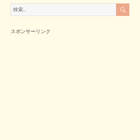
c
tt
e
ck
検
検
索
e
er
n
et
索:
b
a
スポンサーリンク
o
o
k