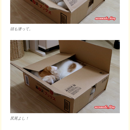
頭も潜って。
尻尾よし！