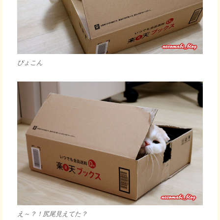
ぴょこん
え～？！尻尾見えてた？