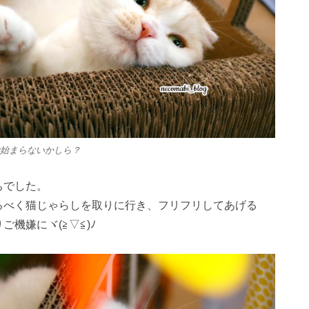
始まらないかしら？
ちでした。
るべく猫じゃらしを取りに行き、フリフリしてあげる
ご機嫌にヾ(≧▽≦)ﾉ