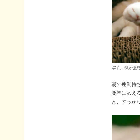
は
じ
め
ま
し
た!!
へ
の
早く、朝の運動
朝の運動待
要望に応え
と、すっかり