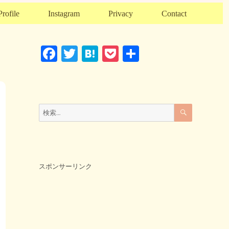
Profile
Instagram
Privacy
Contact
F
T
H
P
共
a
wi
at
o
有
c
tt
e
ck
e
er
n
et
検
検
索
b
a
索:
o
o
k
スポンサーリンク