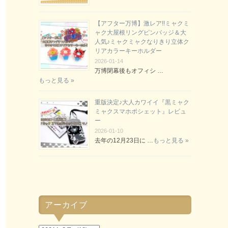
【アフター万博】激レア!!ミャクミ
ャク大屋根リングピンバッジ＆大
人気♪ミャクミャクなりきり立体ク
リアカラーキーホルダー
2026-01-14
万博閉幕後もオフィシ …
もっと見る »
重版決定♪大人カワイイ『黒ミャク
ミャクスマホポシェット』レビュ
ー
2026-01-10
去年の12月23日に …
もっと見る »
アーカイブ