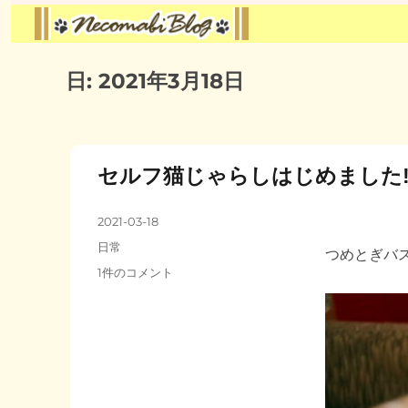
日:
2021年3月18日
セルフ猫じゃらしはじめました!
投
2021-03-18
稿
カ
日常
つめとぎバ
日:
テ
セ
1件のコメント
ゴ
ル
リ
フ
ー
猫
じ
ゃ
ら
し