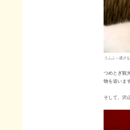
うふふ～逃さな
つめとぎ観
物を追いま
そして、沢