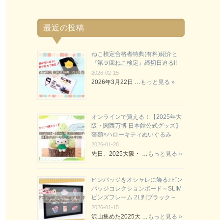
最近の投稿
ねこ検定合格者特典(有料)紹介と
『第９回ねこ検定』締切日迫る!!
2026-02-15
2026年3月22日 …
もっと見る »
オンラインで買える！【2025年大
阪・関西万博 日本館公式グッズ】
藻類×ハローキティぬいぐるみ
2026-01-28
先日、2025大阪・ …
もっと見る »
ピンバッジをオシャレに飾る♪ピン
バッジコレクションボード～SLIM
ピンズフレーム 2L判ブラック～
2026-01-15
沢山集めた2025大 …
もっと見る »