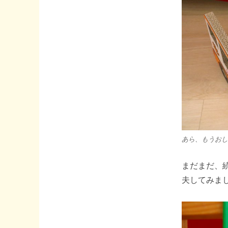
あら、もうおし
まだまだ、
夫してみました