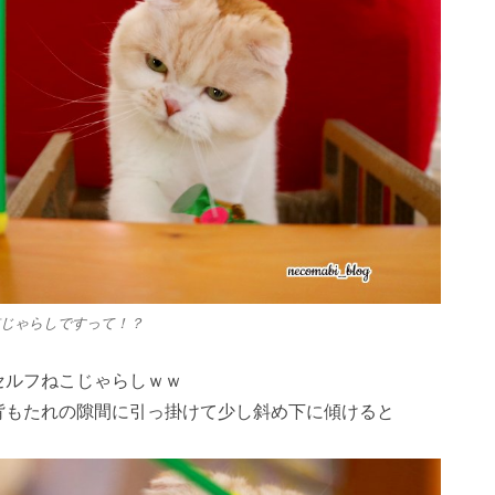
じゃらしですって！？
セルフねこじゃらしｗｗ
背もたれの隙間に引っ掛けて少し斜め下に傾けると