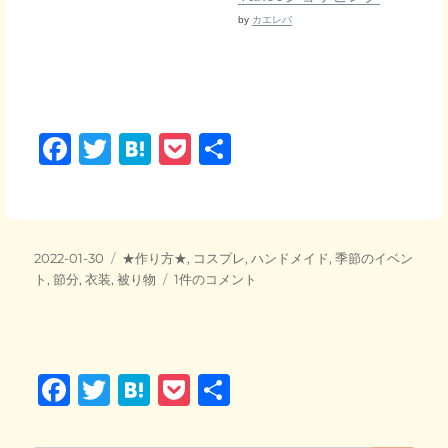
by
カエレバ
F
T
H
P
共
a
wi
at
o
有
c
tt
e
ck
e
er
n
et
投
カ
2022-01-30
★作り方★
,
コスプレ
,
ハンドメイド
,
季節のイベン
b
a
稿
テ
す
ト
,
節分
,
衣装
,
被り物
1件のコメント
日:
o
ゴ
べ
リ
て
o
ー
100
均
k
F
T
H
P
共
で
揃
a
wi
at
o
有
う！！
ペ