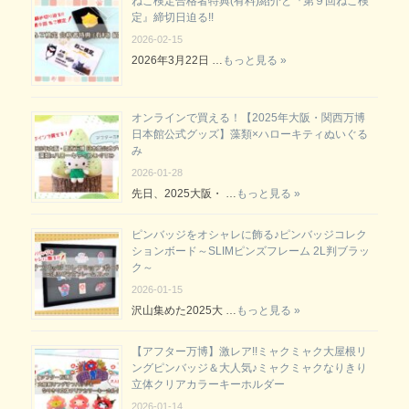
ねこ検定合格者特典(有料)紹介と『第９回ねこ検
定』締切日迫る!!
2026-02-15
2026年3月22日 …
もっと見る »
オンラインで買える！【2025年大阪・関西万博
日本館公式グッズ】藻類×ハローキティぬいぐる
み
2026-01-28
先日、2025大阪・ …
もっと見る »
ピンバッジをオシャレに飾る♪ピンバッジコレク
ションボード～SLIMピンズフレーム 2L判ブラッ
ク～
2026-01-15
沢山集めた2025大 …
もっと見る »
【アフター万博】激レア!!ミャクミャク大屋根リ
ングピンバッジ＆大人気♪ミャクミャクなりきり
立体クリアカラーキーホルダー
2026-01-14