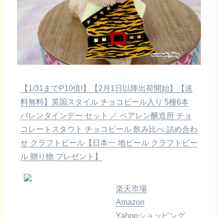
【1/31までP10倍!】【2月1日以降出荷開始】【送
料無料】英国スタイル チョコビール入り 5種6本
バレンタインデー セット ／ ベアレン醸造所 チョ
コレートスタウト チョコビール 飲み比べ 詰め合わ
せ クラフトビール【日本一 地ビール クラフトビー
ル 贈り物 プレゼント】
楽天市場
Amazon
Yahooショッピング