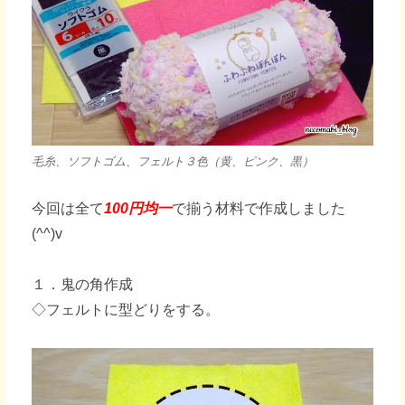
毛糸、ソフトゴム、フェルト３色（黄、ピンク、黒）
今回は全て
100円均一
で揃う材料で作成しました
(^^)v
１．鬼の角作成
◇フェルトに型どりをする。