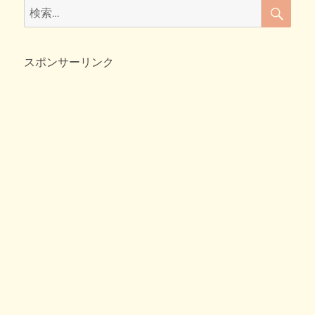
c
tt
e
ck
検
検
ッ
索
e
er
n
et
索:
ト
b
a
用
鬼
スポンサーリンク
o
コ
o
ス
プ
k
レ
作
り
方
公
開
♪
へ
の