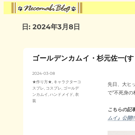
日:
2024年3月8日
ゴールデンカムイ・杉元佐一(す
投
2024-03-08
稿
カ
★作り方★
,
キャラクターコ
先日、大ヒ
日:
テ
スプレ
,
コスプレ
,
ゴールデ
で”不死身の
ゴ
ンカムイ
,
ハンドメイド
,
衣
リ
装
ー
こちらの記
ムイ』公開!