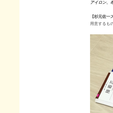
アイロン、布
【杉元佐一
用意するもの