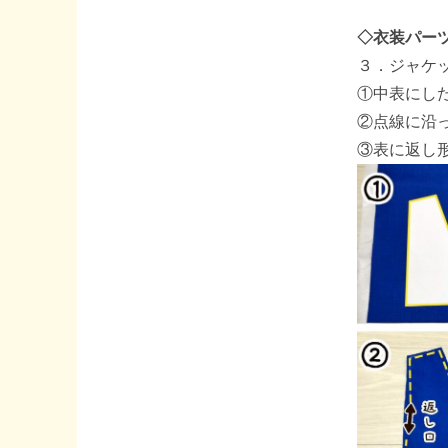
◇衣装パー
３．ジャケッ
①中表にし
②点線に沿
③表に返し