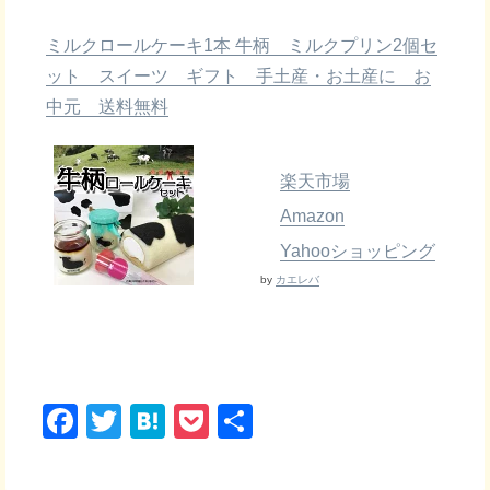
ミルクロールケーキ1本 牛柄 ミルクプリン2個セ
ット スイーツ ギフト 手土産・お土産に お
中元 送料無料
楽天市場
Amazon
Yahooショッピング
by
カエレバ
F
T
H
P
共
a
wi
at
o
有