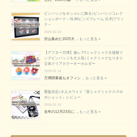
ピンバッジをオシャレに飾る♪ピンバッジコレク
ションボード～SLIMピンズフレーム 2L判ブラッ
ク～
2026-01-15
沢山集めた2025大 …
もっと見る »
【アフター万博】激レア!!ミャクミャク大屋根リ
ングピンバッジ＆大人気♪ミャクミャクなりきり
立体クリアカラーキーホルダー
2026-01-14
万博閉幕後もオフィシ …
もっと見る »
重版決定♪大人カワイイ『黒ミャクミャクスマホ
ポシェット』レビュー
2026-01-10
去年の12月23日に …
もっと見る »