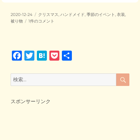
c
tt
e
ck
e
er
n
et
投
カ
2020-12-24
クリスマス
,
ハンドメイド
,
季節のイベント
,
衣装
,
b
a
稿
メ
テ
被り物
1件のコメント
日:
o
リ
ゴ
ー
リ
o
ク
ー
リ
k
F
T
H
P
共
ス
マ
a
wi
at
o
有
ス
c
tt
e
ck
♪
検
検
～
索
e
er
n
et
索:
ま
b
a
び
サ
スポンサーリンク
o
ン
o
タ
と
k
コ
ロ
ト