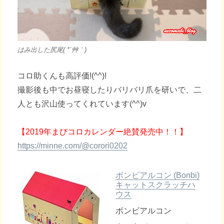
はみ出した尻尾( *´艸｀)
コロ助くんも高評価!(^^)!
撮影後も中でお昼寝したりバリバリ爪を研いで、二
人とも沢山使ってくれています(^^)v
【2019年まびコロカレンダー絶賛発売中！！】
https://minne.com/@corori0202
ボンビアルコン (Bonbi)
キャットスクラッチハ
ウス
ボンビアルコン