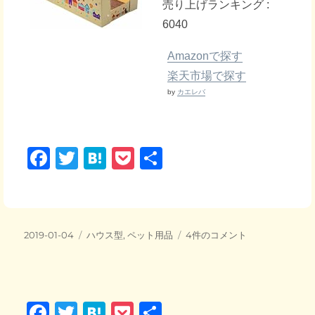
売り上げランキング :
6040
Amazonで探す
楽天市場で探す
by
カエレバ
F
T
H
P
共
a
wi
at
o
有
c
tt
e
ck
e
er
n
et
投
カ
新
2019-01-04
ハウス型
,
ペット用品
4件のコメント
b
a
稿
テ
し
日:
o
ゴ
い
リ
爪
o
ー
と
F
T
H
P
共
ぎ