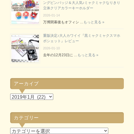
ングピンバッジ＆大人気♪ミャクミャクなりきり
立体クリアカラーキーホルダー
2026-01-14
万博閉幕後もオフィシ …
もっと見る »
重版決定♪大人カワイイ『黒ミャクミャクスマホ
ポシェット』レビュー
2026-01-10
去年の12月23日に …
もっと見る »
アーカイブ
ア
ー
カ
カテゴリー
イ
ブ
カ