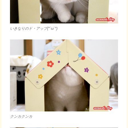
いきなりのド・アップ(*´ω`*)
クンカクンカ