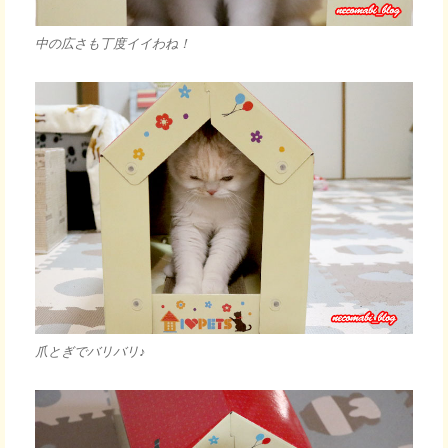
中の広さも丁度イイわね！
爪とぎでバリバリ♪