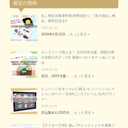
最近の投稿
ねこ検定合格者特典(有料)紹介と『第９回ねこ検
定』締切日迫る!!
2026-02-15
2026年3月22日 …
もっと見る »
オンラインで買える！【2025年大阪・関西万博
日本館公式グッズ】藻類×ハローキティぬいぐる
み
2026-01-28
先日、2025大阪・ …
もっと見る »
ピンバッジをオシャレに飾る♪ピンバッジコレク
ションボード～SLIMピンズフレーム 2L判ブラッ
ク～
2026-01-15
沢山集めた2025大 …
もっと見る »
【アフター万博】激レア!!ミャクミャク大屋根リ