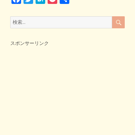
k
ハ
a
wi
at
o
有
ウ
c
tt
e
ck
ス
検
検
で
索
e
er
n
et
索:
バ
b
a
リ
バ
スポンサーリンク
o
リ！！
o
へ
の
k