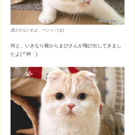
逃がさないわよ、ペシっ！(ま)
何と、いきなり横からまびさんが飛び出してきまし
たよ( *´艸｀)