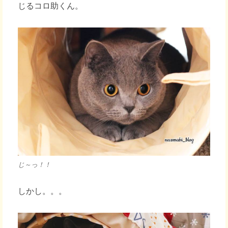
じるコロ助くん。
じ～っ！！
しかし。。。