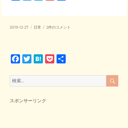
a
wi
at
o
有
c
tt
e
ck
e
er
n
et
投
カ
こ
2019-12-27
日常
2件のコメント
b
a
稿
テ
た
日:
o
ゴ
つ
リ
の
o
ー
中
F
T
H
P
共
か
k
ら
a
wi
at
o
有
釣
c
tt
e
ck
ら
検
検
れ
索
e
er
n
et
索:
て
b
a
出
て
スポンサーリンク
o
く
o
る
ニ
k
ャ