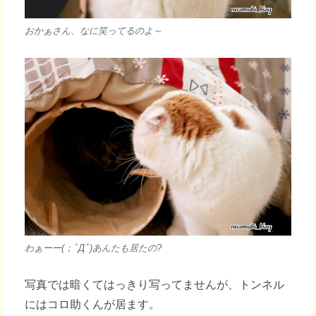
おかぁさん、なに笑ってるのよ～
わぁーー(；ﾟДﾟ)あんたも居たの?
写真では暗くてはっきり写ってませんが、トンネル
にはコロ助くんが居ます。