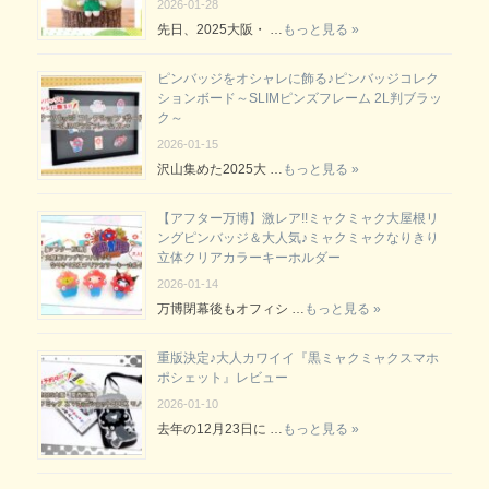
2026-01-28
先日、2025大阪・ …
もっと見る »
ピンバッジをオシャレに飾る♪ピンバッジコレク
ションボード～SLIMピンズフレーム 2L判ブラッ
ク～
2026-01-15
沢山集めた2025大 …
もっと見る »
【アフター万博】激レア!!ミャクミャク大屋根リ
ングピンバッジ＆大人気♪ミャクミャクなりきり
立体クリアカラーキーホルダー
2026-01-14
万博閉幕後もオフィシ …
もっと見る »
重版決定♪大人カワイイ『黒ミャクミャクスマホ
ポシェット』レビュー
2026-01-10
去年の12月23日に …
もっと見る »