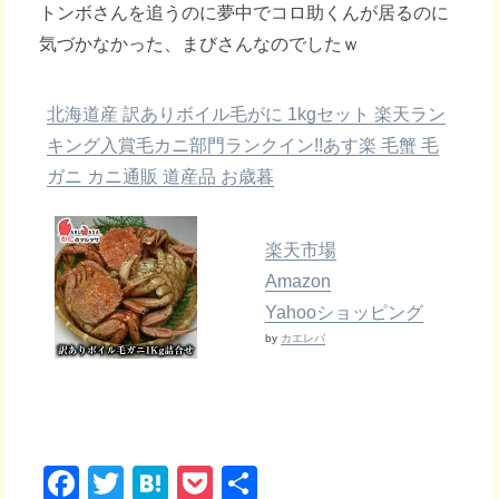
トンボさんを追うのに夢中でコロ助くんが居るのに
気づかなかった、まびさんなのでしたｗ
北海道産 訳ありボイル毛がに 1kgセット 楽天ラン
キング入賞毛カニ部門ランクイン!!あす楽 毛蟹 毛
ガニ カニ通販 道産品 お歳暮
楽天市場
Amazon
Yahooショッピング
by
カエレバ
F
T
H
P
共