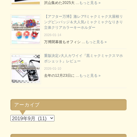
沢山集めた2025大 …
もっと見る »
【アフター万博】激レア!!ミャクミャク大屋根リ
ングピンバッジ＆大人気♪ミャクミャクなりきり
立体クリアカラーキーホルダー
2026-01-14
万博閉幕後もオフィシ …
もっと見る »
重版決定♪大人カワイイ『黒ミャクミャクスマホ
ポシェット』レビュー
2026-01-10
去年の12月23日に …
もっと見る »
アーカイブ
ア
ー
カ