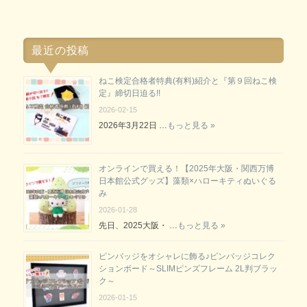
最近の投稿
ねこ検定合格者特典(有料)紹介と『第９回ねこ検
定』締切日迫る!!
2026-02-15
2026年3月22日 …
もっと見る »
オンラインで買える！【2025年大阪・関西万博
日本館公式グッズ】藻類×ハローキティぬいぐる
み
2026-01-28
先日、2025大阪・ …
もっと見る »
ピンバッジをオシャレに飾る♪ピンバッジコレク
ションボード～SLIMピンズフレーム 2L判ブラッ
ク～
2026-01-15