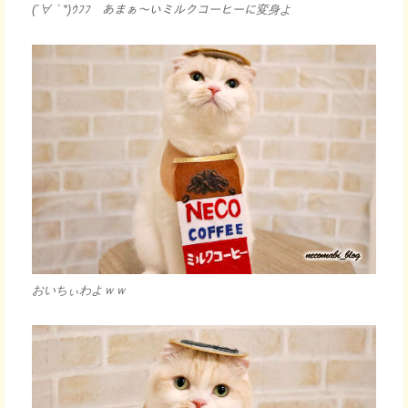
(´∀｀*)ｳﾌﾌ あまぁ～いミルクコーヒーに変身よ
おいちぃわよｗｗ