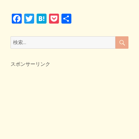
リ
珈
o
ー
琲
F
T
H
P
共
と
k
缶
a
wi
at
o
有
コ
c
tt
e
ck
ー
検
検
ヒ
索
e
er
n
et
索:
ー
b
a
に
変
スポンサーリンク
o
身
o
し
た
k
ま
び
コ
ロ
♪
へ
の