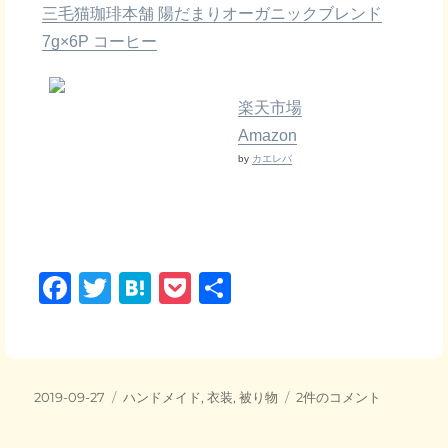
三毛猫珈琲本舗 陽だまりオーガニックブレンド
7g×6P コーヒー
楽天市場
Amazon
by
カエレバ
F
T
H
P
共
a
wi
at
o
有
c
tt
e
ck
e
er
n
et
投
カ
三
2019-09-27
ハンドメイド
,
衣装
,
被り物
2件のコメント
b
a
稿
テ
毛
日:
o
ゴ
猫