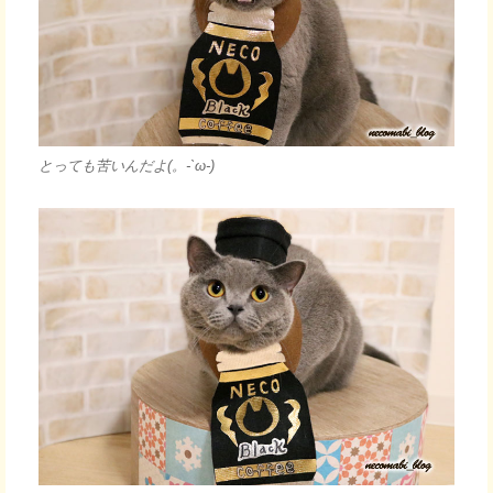
とっても苦いんだよ(。-`ω-)