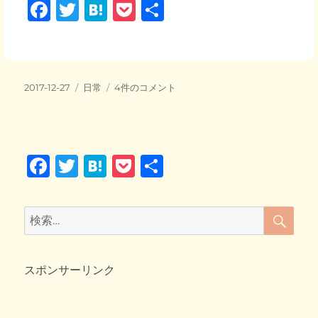
F
T
H
P
共
a
wi
at
o
有
c
tt
e
ck
e
er
n
et
投
カ
お
2017-12-27
日常
4件のコメント
b
a
稿
テ
布
日:
o
ゴ
団
リ
の
o
ー
中
F
T
H
P
共
で
k
お
a
wi
at
o
有
昼
c
tt
e
ck
寝
検
検
中
索
e
er
n
et
索:
の
b
a
ま
び
スポンサーリンク
o
さ
o
ん
♪