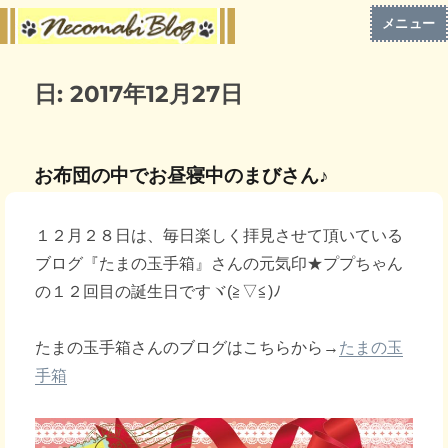
メニュー
日:
2017年12月27日
お布団の中でお昼寝中のまびさん♪
１２月２８日は、毎日楽しく拝見させて頂いている
ブログ『たまの玉手箱』さんの元気印★ププちゃん
の１２回目の誕生日ですヾ(≧▽≦)ﾉ
たまの玉手箱さんのブログはこちらから→
たまの玉
手箱