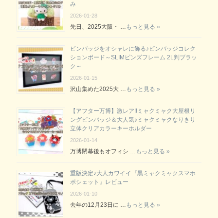
み
2026-01-28
先日、2025大阪・ …
もっと見る »
ピンバッジをオシャレに飾る♪ピンバッジコレク
ションボード～SLIMピンズフレーム 2L判ブラッ
ク～
2026-01-15
沢山集めた2025大 …
もっと見る »
【アフター万博】激レア!!ミャクミャク大屋根リ
ングピンバッジ＆大人気♪ミャクミャクなりきり
立体クリアカラーキーホルダー
2026-01-14
万博閉幕後もオフィシ …
もっと見る »
重版決定♪大人カワイイ『黒ミャクミャクスマホ
ポシェット』レビュー
2026-01-10
去年の12月23日に …
もっと見る »