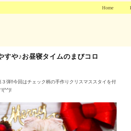
Home
やすや♪お昼寝タイムのまびコロ
第３弾!!今回はチェック柄の手作りクリスマススタイを付
^^)!