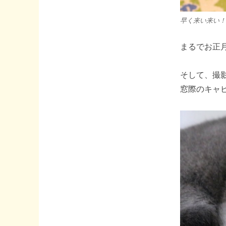
早く来い来い！サ
まるでお正月
そして、撮
窓際のキャ