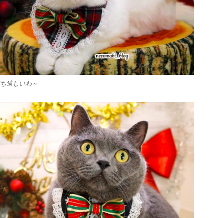
ち遠しいわ～