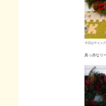
コ
ロ
へ
の
今日はチェック
真っ赤なリ