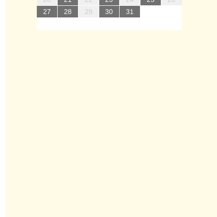
28
28
31
29
30
28
31
29
28
31
29
30
30
28
30
29
29
28
31
29
30
28
30
29
30
28
31
29
30
28
31
29
30
28
29
28
30
28
31
29
30
29
29
28
30
28
31
30
28
30
29
29
29
30
31
29
30
29
30
31
31
29
30
30
29
30
31
29
30
31
29
30
31
29
30
31
29
29
29
30
31
30
30
29
29
31
29
30
30
27
28
29
30
31