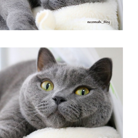
1
1
1
1
1
1
1
1
1
1
1
1
1
1
1
1
2
2
1
2
2
2
1
2
1
2
1
1
2
1
2
2
1
1
2
1
2
2
1
2
1
2
1
2
3
1
3
2
3
1
3
3
1
2
3
1
1
2
3
1
2
2
3
1
2
3
3
2
2
1
3
1
1
2
3
1
3
2
3
1
2
3
1
2
3
1
4
2
4
1
3
1
4
2
4
1
4
2
3
1
4
2
2
1
3
1
4
2
3
3
4
2
1
3
1
4
4
3
1
3
2
4
2
2
3
1
4
2
4
3
1
4
2
3
1
1
4
2
3
1
4
2
5
3
5
1
2
4
2
5
3
5
1
2
5
1
3
1
4
2
5
3
3
2
4
2
5
1
3
1
4
4
5
1
3
2
4
2
5
5
1
4
2
4
3
5
1
3
3
1
4
2
5
3
5
1
1
4
2
5
3
1
4
2
2
5
1
3
1
4
2
5
2
2
5
8
3
6
8
4
2
5
7
3
2
5
8
3
6
8
4
5
8
4
6
2
4
7
3
5
8
3
6
6
2
5
7
3
5
8
4
6
2
4
7
7
3
8
4
6
2
5
7
3
5
8
8
4
7
2
5
7
3
6
8
4
6
2
3
6
2
4
7
2
5
8
3
6
8
4
4
7
3
5
8
3
6
2
4
7
2
5
5
8
4
6
2
4
7
3
5
8
3
3
3
6
9
4
7
9
5
3
6
8
4
3
6
9
4
7
9
5
6
9
5
7
3
5
8
4
6
9
4
7
7
3
6
8
4
6
9
5
7
3
5
8
8
4
9
5
7
3
6
8
4
6
9
9
5
8
3
6
8
4
7
9
5
7
3
4
7
3
5
8
3
6
9
4
7
9
5
5
8
4
6
9
4
7
3
5
8
3
6
6
9
5
7
3
5
8
4
6
9
4
10
10
10
10
10
10
10
10
10
10
10
10
10
10
10
10
4
4
7
5
8
6
4
7
9
5
4
7
5
8
6
7
6
8
4
6
9
5
7
5
8
8
4
7
9
5
7
6
8
4
6
9
9
5
6
8
4
7
9
5
7
6
9
4
7
9
5
8
6
8
4
5
8
4
6
9
4
7
5
8
6
6
9
5
7
5
8
4
6
9
4
7
7
6
8
4
6
9
5
7
5
10
10
10
10
10
10
10
10
10
10
10
10
11
11
11
11
11
11
11
11
11
11
11
11
11
11
11
11
5
5
8
6
9
7
5
8
6
5
8
6
9
7
8
7
9
5
7
6
8
6
9
9
5
8
6
8
7
9
5
7
6
7
9
5
8
6
8
7
5
8
6
9
7
9
5
6
9
5
7
5
8
6
9
7
7
6
8
6
9
5
7
5
8
8
7
9
5
7
6
8
6
12
10
12
12
10
12
12
10
12
10
10
12
10
12
10
12
12
10
12
10
10
12
10
12
12
10
12
10
12
11
11
11
11
11
11
11
11
11
11
11
11
6
6
9
7
8
6
9
7
6
9
7
8
9
8
6
8
7
9
7
6
9
7
9
8
6
8
7
8
6
9
7
9
8
6
9
7
8
6
7
6
8
6
9
7
8
8
7
9
7
6
8
6
9
9
8
6
8
7
9
7
12
15
10
13
15
12
14
10
12
15
10
13
15
12
15
13
14
10
12
15
10
13
13
12
14
10
12
15
13
14
14
10
15
13
12
14
10
12
15
15
14
12
14
10
13
15
13
10
13
14
12
15
10
13
15
14
10
12
15
10
13
14
12
12
15
13
14
10
12
15
10
11
11
11
11
11
11
11
11
11
11
11
11
11
11
11
9
9
9
9
9
9
9
9
9
9
9
9
9
9
9
10
10
13
16
14
16
12
10
13
15
10
13
16
14
16
12
13
16
12
14
10
12
15
13
16
14
14
10
13
15
13
16
12
14
10
12
15
15
16
12
14
10
13
15
13
16
16
12
15
10
13
15
14
16
12
14
10
14
10
12
15
10
13
16
14
16
12
12
15
13
16
14
10
12
15
10
13
13
16
12
14
10
12
15
13
16
11
11
11
11
11
11
11
11
11
11
11
11
11
11
11
14
17
12
15
17
13
14
16
12
14
17
12
15
17
13
14
17
13
15
13
16
12
14
17
12
15
15
14
16
12
14
17
13
15
13
16
16
12
17
13
15
14
16
12
14
17
17
13
16
14
16
12
15
17
13
15
12
15
13
16
14
17
12
15
17
13
13
16
12
14
17
12
15
13
16
14
14
17
13
15
13
16
12
14
17
12
11
11
11
11
11
11
11
11
11
11
11
11
11
11
11
12
12
15
18
13
16
18
14
12
15
17
13
12
15
18
13
16
18
14
15
18
14
16
12
14
17
13
15
18
13
16
16
12
15
17
13
15
18
14
16
12
14
17
17
13
18
14
16
12
15
17
13
15
18
18
14
17
12
15
17
13
16
18
14
16
12
13
16
12
14
17
12
15
18
13
16
18
14
14
17
13
15
18
13
16
12
14
17
12
15
15
18
14
16
12
14
17
13
15
18
13
13
13
16
19
14
17
19
15
13
16
18
14
13
16
19
14
17
19
15
16
19
15
17
13
15
18
14
16
19
14
17
17
13
16
18
14
16
19
15
17
13
15
18
18
14
19
15
17
13
16
18
14
16
19
19
15
18
13
16
18
14
17
19
15
17
13
14
17
13
15
18
13
16
19
14
17
19
15
15
18
14
16
19
14
17
13
15
18
13
16
16
19
15
17
13
15
18
14
16
19
14
16
16
19
22
17
20
22
18
16
19
21
17
16
19
22
17
20
22
18
19
22
18
20
16
18
21
17
19
22
17
20
20
16
19
21
17
19
22
18
20
16
18
21
21
17
22
18
20
16
19
21
17
19
22
22
18
21
16
19
21
17
20
22
18
20
16
17
20
16
18
21
16
19
22
17
20
22
18
18
21
17
19
22
17
20
16
18
21
16
19
19
22
18
20
16
18
21
17
19
22
17
17
17
20
23
18
21
23
19
17
20
22
18
17
20
23
18
21
23
19
20
23
19
21
17
19
22
18
20
23
18
21
21
17
20
22
18
20
23
19
21
17
19
22
22
18
23
19
21
17
20
22
18
20
23
23
19
22
17
20
22
18
21
23
19
21
17
18
21
17
19
22
17
20
23
18
21
23
19
19
22
18
20
23
18
21
17
19
22
17
20
20
23
19
21
17
19
22
18
20
23
18
18
18
21
24
19
22
24
20
18
21
23
19
18
21
24
19
22
24
20
21
24
20
22
18
20
23
19
21
24
19
22
22
18
21
23
19
21
24
20
22
18
20
23
23
19
24
20
22
18
21
23
19
21
24
24
20
23
18
21
23
19
22
24
20
22
18
19
22
18
20
23
18
21
24
19
22
24
20
20
23
19
21
24
19
22
18
20
23
18
21
21
24
20
22
18
20
23
19
21
24
19
19
19
22
25
20
23
25
21
19
22
24
20
19
22
25
20
23
25
21
22
25
21
23
19
21
24
20
22
25
20
23
23
19
22
24
20
22
25
21
23
19
21
24
24
20
25
21
23
19
22
24
20
22
25
25
21
24
19
22
24
20
23
25
21
23
19
20
23
19
21
24
19
22
25
20
23
25
21
21
24
20
22
25
20
23
19
21
24
19
22
22
25
21
23
19
21
24
20
22
25
20
20
20
23
26
21
24
26
22
20
23
25
21
20
23
26
21
24
26
22
23
26
22
24
20
22
25
21
23
26
21
24
24
20
23
25
21
23
26
22
24
20
22
25
25
21
26
22
24
20
23
25
21
23
26
26
22
25
20
23
25
21
24
26
22
24
20
21
24
20
22
25
20
23
26
21
24
26
22
22
25
21
23
26
21
24
20
22
25
20
23
23
26
22
24
20
22
25
21
23
26
21