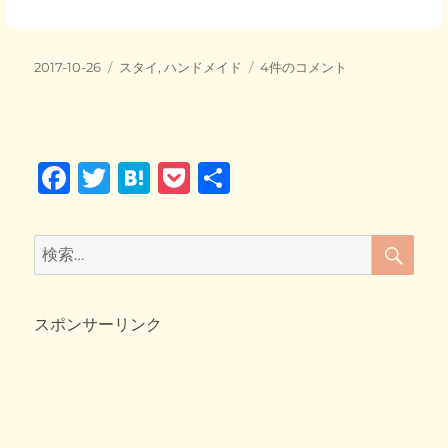
c
tt
e
ck
e
er
n
et
投
カ
New
2017-10-26
スタイ
,
ハンドメイド
4件のコメント
b
a
稿
テ
キ
日:
o
ゴ
ャ
リ
ッ
o
ー
ト
F
T
H
P
共
ス
k
タ
a
wi
at
o
有
イ
c
tt
e
ck
作
検
検
成
索
e
er
n
et
索:
♪
b
a
へ
の
スポンサーリンク
o
o
k