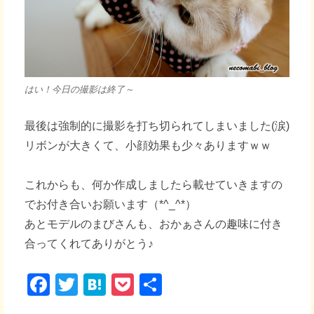
はい！今日の撮影は終了～
最後は強制的に撮影を打ち切られてしまいました(涙)
リボンが大きくて、小顔効果も少々ありますｗｗ
これからも、何か作成しましたら載せていきますの
でお付き合いお願います（*^_^*）
あとモデルのまびさんも、おかぁさんの趣味に付き
合ってくれてありがとう♪
F
T
H
P
共
a
wi
at
o
有