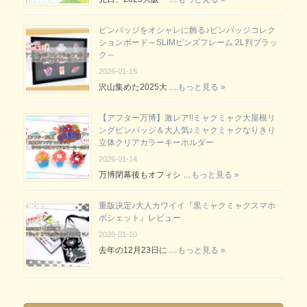
ピンバッジをオシャレに飾る♪ピンバッジコレク
ションボード～SLIMピンズフレーム 2L判ブラッ
ク～
2026-01-15
沢山集めた2025大 …
もっと見る »
【アフター万博】激レア!!ミャクミャク大屋根リ
ングピンバッジ＆大人気♪ミャクミャクなりきり
立体クリアカラーキーホルダー
2026-01-14
万博閉幕後もオフィシ …
もっと見る »
重版決定♪大人カワイイ『黒ミャクミャクスマホ
ポシェット』レビュー
2026-01-10
去年の12月23日に …
もっと見る »