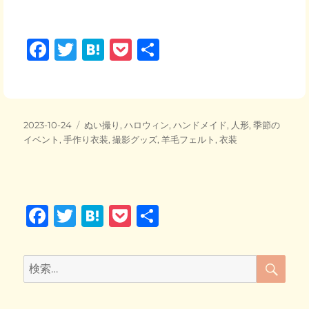
F
T
H
P
共
a
wi
at
o
有
c
tt
e
ck
e
er
n
et
投
カ
2023-10-24
ぬい撮り
,
ハロウィン
,
ハンドメイド
,
人形
,
季節の
b
a
稿
テ
イベント
,
手作り衣装
,
撮影グッズ
,
羊毛フェルト
,
衣装
日:
o
ゴ
リ
o
ー
k
F
T
H
P
共
a
wi
at
o
有
c
tt
e
ck
検
検
索
e
er
n
et
索:
b
a