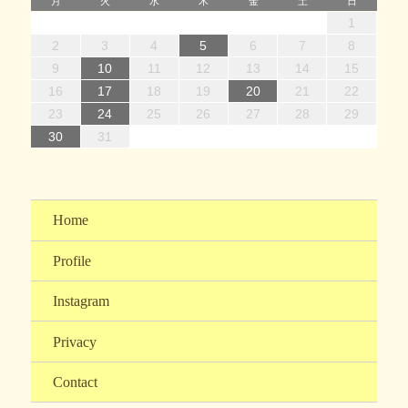
月
火
水
木
金
土
日
1
1
4
7
2
5
7
3
1
4
6
2
1
4
7
2
5
7
3
4
7
3
5
3
6
2
4
7
2
5
5
1
4
6
2
4
7
3
5
1
3
6
6
2
5
7
3
5
1
4
6
2
4
7
7
3
6
1
4
6
2
5
7
3
5
1
2
5
1
3
6
1
4
7
2
5
7
3
3
6
2
4
7
2
5
1
3
6
1
4
4
7
3
5
1
3
6
2
4
7
2
1
14
12
14
10
13
14
12
14
10
14
10
12
10
13
14
12
12
13
14
10
12
10
13
13
12
14
10
12
13
14
14
10
13
13
12
14
10
12
12
10
13
14
12
14
10
10
13
14
12
10
13
14
10
12
10
13
14
11
11
11
11
11
11
11
11
11
11
11
11
11
11
11
8
8
9
8
9
8
9
9
9
8
9
8
9
8
9
8
9
8
9
8
8
9
9
9
8
8
8
9
9
2
3
4
5
6
7
8
15
15
18
21
16
19
21
17
15
18
20
16
15
18
21
16
19
21
17
18
21
17
19
17
20
16
18
21
16
19
19
15
18
20
16
18
21
17
19
15
17
20
20
16
19
21
17
19
15
18
20
16
18
21
21
17
20
15
18
20
16
19
21
17
19
15
16
19
15
17
20
15
18
21
16
19
21
17
17
20
16
18
21
16
19
15
17
20
15
18
18
21
17
19
15
17
20
16
18
21
16
9
10
11
12
13
14
15
22
22
25
28
23
26
28
24
22
25
27
23
22
25
28
23
26
28
24
25
28
24
26
24
27
23
25
28
23
26
26
22
25
27
23
25
28
24
26
22
24
27
27
23
26
28
24
26
22
25
27
23
25
28
28
24
27
22
25
27
23
26
28
24
26
22
23
26
22
24
27
22
25
28
23
26
28
24
24
27
23
25
28
23
26
22
24
27
22
25
25
28
24
26
22
24
27
23
25
28
23
16
17
18
19
20
21
22
29
30
31
29
30
29
30
31
31
30
30
29
30
31
29
30
31
29
30
31
29
30
31
29
29
29
30
31
30
30
29
29
31
29
30
30
23
24
25
26
27
28
29
30
31
Home
Profile
Instagram
Privacy
Contact