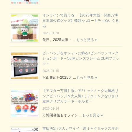
オンラインで買える！【2025年大阪・関西万博
日本館公式グッズ】藻類×ハローキティぬいぐる
み
2026-01-28
先日、2025大阪・ …
もっと見る »
ピンバッジをオシャレに飾る♪ピンバッジコレク
ションボード～SLIMピンズフレーム 2L判ブラッ
ク～
2026-01-15
沢山集めた2025大 …
もっと見る »
【アフター万博】激レア!!ミャクミャク大屋根リ
ングピンバッジ＆大人気♪ミャクミャクなりきり
立体クリアカラーキーホルダー
2026-01-14
万博閉幕後もオフィシ …
もっと見る »
重版決定♪大人カワイイ『黒ミャクミャクスマホ