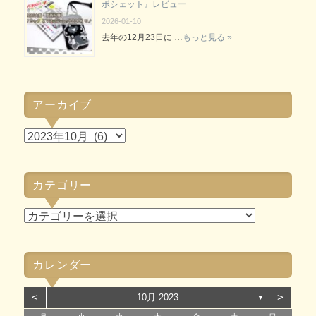
ポシェット』レビュー
2026-01-10
去年の12月23日に …
もっと見る »
アーカイブ
ア
ー
カ
カテゴリー
イ
ブ
カ
テ
ゴ
カレンダー
リ
ー
<
>
10月 2023
▼