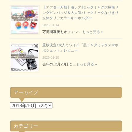
【アフター万博】激レア!!ミャクミャク大屋根リ
ングピンバッジ＆大人気♪ミャクミャクなりきり
立体クリアカラーキーホルダー
2026-01-14
万博閉幕後もオフィシ …
もっと見る »
重版決定♪大人カワイイ『黒ミャクミャクスマホ
ポシェット』レビュー
2026-01-10
去年の12月23日に …
もっと見る »
アーカイブ
ア
ー
カ
カテゴリー
イ