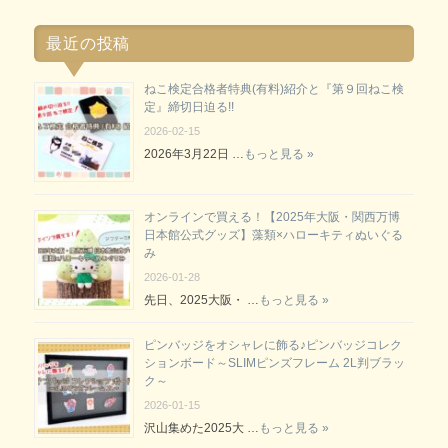
最近の投稿
ねこ検定合格者特典(有料)紹介と『第９回ねこ検
定』締切日迫る!!
2026-02-15
2026年3月22日 …
もっと見る »
オンラインで買える！【2025年大阪・関西万博
日本館公式グッズ】藻類×ハローキティぬいぐる
み
2026-01-28
先日、2025大阪・ …
もっと見る »
ピンバッジをオシャレに飾る♪ピンバッジコレク
ションボード～SLIMピンズフレーム 2L判ブラッ
ク～
2026-01-15
沢山集めた2025大 …
もっと見る »