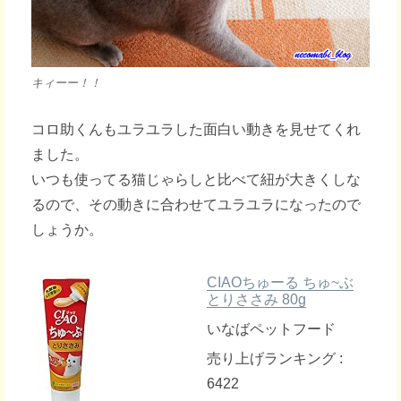
キィーー！！
コロ助くんもユラユラした面白い動きを見せてくれ
ました。
いつも使ってる猫じゃらしと比べて紐が大きくしな
るので、その動きに合わせてユラユラになったので
しょうか。
CIAOちゅーる ちゅ~ぶ
とりささみ 80g
いなばペットフード
売り上げランキング :
6422