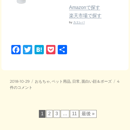
Amazonで探す
楽天市場で探す
by
カエレバ
F
T
H
P
共
a
wi
at
o
有
c
tt
e
ck
e
er
n
et
投
カ
ち
2018-10-29
おもちゃ
,
ペット用品
,
日常
,
面白い顔＆ポーズ
4
b
a
稿
テ
ゅ
件のコメント
日:
o
ゴ
ー
リ
ぶ
o
ー
じ
ゃ
k
1
2
3
…
11
最後 »
ら
し
で