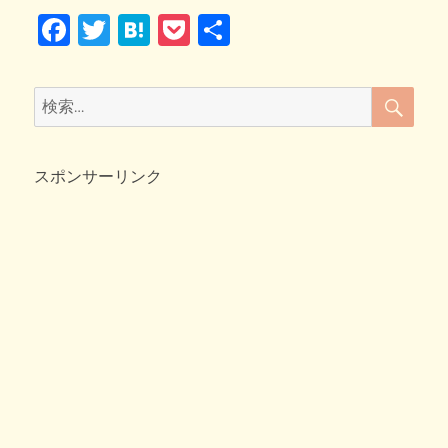
F
T
H
P
共
猫
酔
a
wi
at
o
有
拳
～
c
tt
e
ck
検
検
コ
索
e
er
n
et
ロ
索:
助
b
a
編
スポンサーリンク
o
～
へ
o
の
k