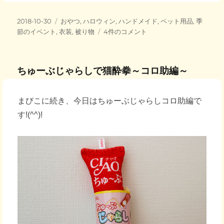
e
er
n
et
投
カ
2018-10-30
おやつ
,
ハロウィン
,
ハンドメイド
,
ペット用品
,
季
b
a
稿
テ
ハ
節のイベント
,
衣装
,
被り物
4件のコメント
日:
o
ゴ
ッ
リ
ピ
o
ー
ー
ちゅーぶじゃらしで猫酔拳～コロ助編～
ハ
k
ロ
ウ
まびこに続き、今日はちゅーぶじゃらしコロ助編で
ィ
す!(^^)!
ン
2018♪
～
お
や
つ
を
も
ら
っ
て