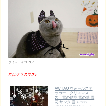
ウミャーイ(^O^)／
次はクリスマス♪
AWHAO ウォールステ
ッカー クリスマス
ス 雪の結晶 雪の華 雪
花 サンタ 雪 x-mas