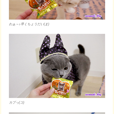
わぁ～♪早くちょうだい(ま)
カプっ(コ)