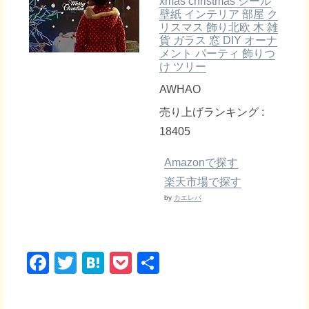
xmas christmas シール
壁紙 インテリア 部屋 ク
リスマス 飾り北欧 木 雑
貨 ガラス 窓 DIY オーナ
メント パーティ 飾りつ
け ツリー
AWHAO
売り上げランキング :
18405
Amazonで探す
楽天市場で探す
by
カエレバ
F
T
H
P
共
a
wi
at
o
有
c
tt
e
ck