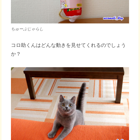
ご
満
悦
な
ちゅーぶじゃらし
ま
び
コ
コロ助くんはどんな動きを見せてくれるのでしょう
ロ
か？
～
へ
の