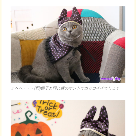
テヘへ・・・(照)帽子と同じ柄のマントでカッコイイでしょ？