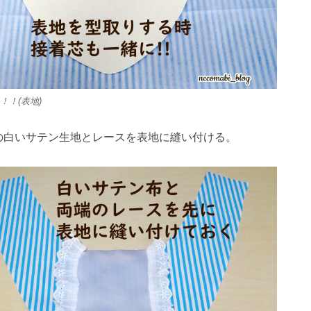
！！(表地)
の白いサテン生地とレースを表地に縫い付ける。