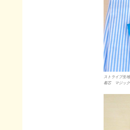
ストライプ生地
着芯 マジック