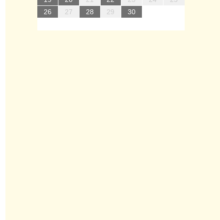
28
28
31
29
30
28
31
29
28
31
29
30
30
28
30
29
29
28
31
29
30
28
30
29
30
28
31
29
30
28
31
29
30
28
29
28
30
28
31
29
30
29
29
28
30
28
31
30
28
30
29
29
29
30
31
29
30
29
30
31
31
29
30
30
29
30
31
29
30
31
29
30
31
29
30
31
29
29
29
30
31
30
30
29
29
31
29
30
30
26
27
28
29
30