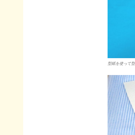
型紙を使って型