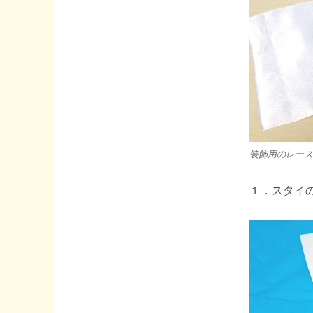
装飾用のレース
１．スタイ