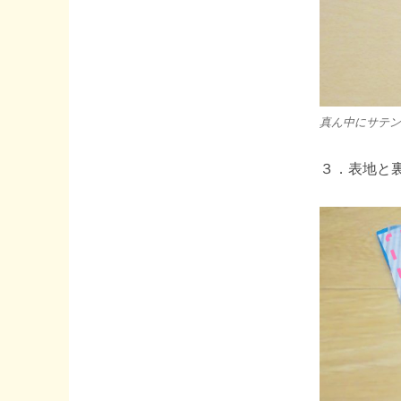
真ん中にサテン
３．表地と