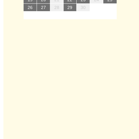
28
28
31
29
30
28
31
29
28
31
29
30
30
28
30
29
29
28
31
29
30
28
30
29
30
28
31
29
30
28
31
29
30
28
29
28
30
28
31
29
30
29
29
28
30
28
31
30
28
30
29
29
29
30
31
29
30
29
30
31
31
29
30
30
29
30
31
29
30
31
29
30
31
29
30
31
29
29
29
30
31
30
30
29
29
31
29
30
30
26
27
28
29
30