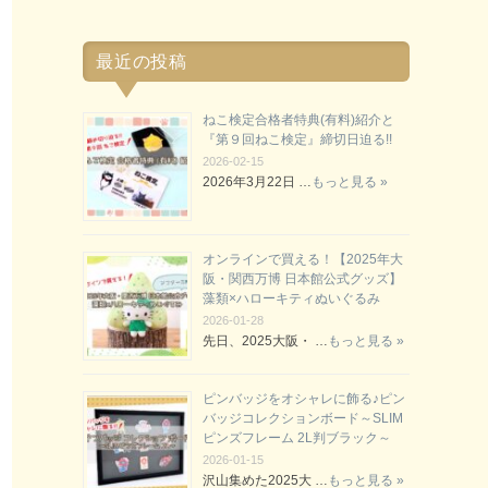
最近の投稿
ねこ検定合格者特典(有料)紹介と
『第９回ねこ検定』締切日迫る!!
2026-02-15
2026年3月22日 …
もっと見る »
オンラインで買える！【2025年大
阪・関西万博 日本館公式グッズ】
藻類×ハローキティぬいぐるみ
2026-01-28
先日、2025大阪・ …
もっと見る »
ピンバッジをオシャレに飾る♪ピン
バッジコレクションボード～SLIM
ピンズフレーム 2L判ブラック～
2026-01-15
沢山集めた2025大 …
もっと見る »