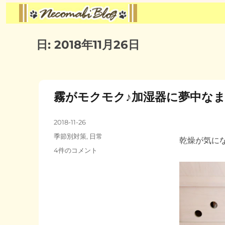
日:
2018年11月26日
霧がモクモク♪加湿器に夢中な
投
2018-11-26
稿
カ
季節別対策
,
日常
乾燥が気に
日:
テ
霧
4件のコメント
ゴ
が
リ
モ
ー
ク
モ
ク
♪
加