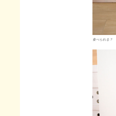
食べられる？