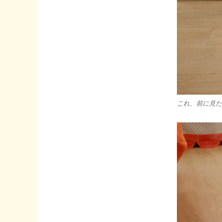
これ、前に見た