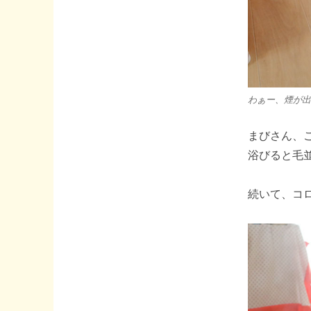
わぁー、煙が出
まびさん、
浴びると毛並
続いて、コ