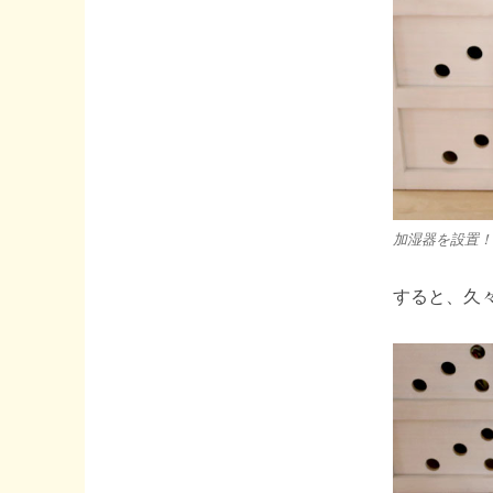
湿
器
に
夢
中
な
ま
び
コ
ロ
加湿器を設置！
へ
の
すると、久々