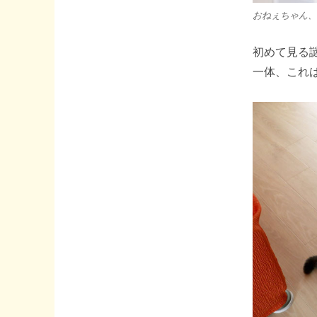
おねぇちゃん、
初めて見る
一体、これ