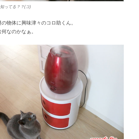
知ってる？？(コ)
23
23
26
29
24
27
29
25
23
26
28
24
23
26
29
24
27
29
25
26
29
25
27
23
25
28
24
26
29
24
27
27
23
26
28
24
26
29
25
27
23
25
28
28
24
27
29
25
27
23
26
28
24
26
29
25
28
23
26
28
24
27
29
25
27
23
24
27
23
25
28
23
26
29
24
27
29
25
25
28
24
29
24
27
23
25
28
23
26
26
29
25
27
23
25
28
24
26
29
24
24
24
27
30
25
28
30
26
24
27
29
25
24
27
30
25
28
30
26
27
30
26
28
24
26
29
25
27
30
25
28
28
24
27
29
25
27
30
26
28
24
26
29
25
28
30
26
28
24
27
29
25
27
30
26
29
24
27
29
25
28
30
26
28
24
25
28
24
26
29
24
27
30
25
28
30
26
26
29
25
30
25
28
24
26
29
24
27
27
30
26
28
24
26
29
25
27
30
25
25
25
28
31
26
29
27
25
28
30
26
25
28
31
26
29
27
28
31
27
29
25
27
30
26
28
31
26
29
25
28
30
26
28
31
27
29
25
27
30
26
29
27
29
25
28
30
26
28
31
27
30
25
28
30
26
29
27
29
25
26
29
25
27
30
25
28
31
26
29
27
27
30
26
31
26
29
25
27
30
25
28
28
31
27
29
25
27
30
26
28
31
26
26
26
29
27
30
28
26
29
27
26
29
27
30
28
29
28
30
26
28
31
27
29
27
30
26
29
27
29
28
30
26
28
31
27
30
28
30
26
29
27
29
28
31
26
29
27
30
28
30
26
27
30
26
28
31
26
29
27
30
28
28
31
27
27
30
26
28
31
26
29
28
30
26
28
31
27
29
27
27
27
30
28
31
29
27
30
28
27
30
28
31
29
29
27
29
28
30
28
31
27
30
28
30
29
27
29
28
31
29
27
30
28
30
29
27
30
28
31
29
27
28
31
27
29
27
30
28
31
29
28
28
31
27
29
27
30
29
27
29
28
30
28
30
30
31
30
30
31
30
31
30
31
30
31
30
31
30
30
30
31
30
30
30
31
31
31
31
31
31
31
31
31
31
謎の物体に興味津々のコロ助くん。
は何なのかなぁ。