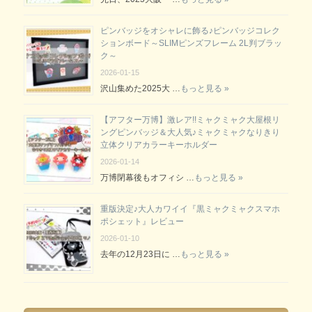
ピンバッジをオシャレに飾る♪ピンバッジコレク
ションボード～SLIMピンズフレーム 2L判ブラッ
ク～
2026-01-15
沢山集めた2025大 …
もっと見る »
【アフター万博】激レア!!ミャクミャク大屋根リ
ングピンバッジ＆大人気♪ミャクミャクなりきり
立体クリアカラーキーホルダー
2026-01-14
万博閉幕後もオフィシ …
もっと見る »
重版決定♪大人カワイイ『黒ミャクミャクスマホ
ポシェット』レビュー
2026-01-10
去年の12月23日に …
もっと見る »