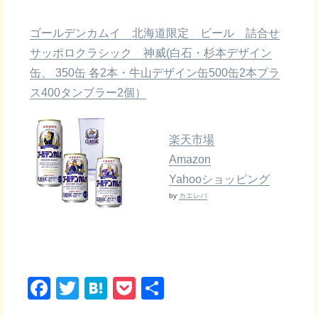
ゴールデンカムイ 北海道限定 ビール 詰合せ
サッポロクラシック 神威(白石・杉本デザイン
缶、 350缶 各2本・牛山デザイン缶500缶2本プラ
ス400タンブラー2個）
楽天市場
Amazon
Yahooショッピング
by
カエレバ
F
T
H
P
共
a
wi
at
o
有