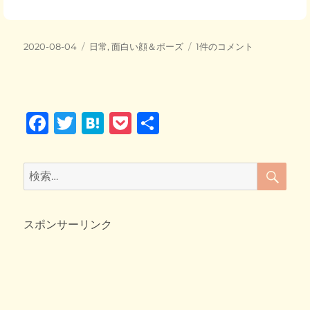
c
tt
e
ck
e
er
n
et
投
カ
ま
2020-08-04
日常
,
面白い顔＆ポーズ
1件のコメント
b
a
稿
テ
び
日:
o
ゴ
さ
リ
ん
o
ー
の
F
T
H
P
共
猫
k
じ
a
wi
at
o
有
ゃ
c
tt
e
ck
ら
検
検
し
索
e
er
n
et
索:
を
b
a
使
っ
スポンサーリンク
o
た
o
顔
芸!!
k
へ
の