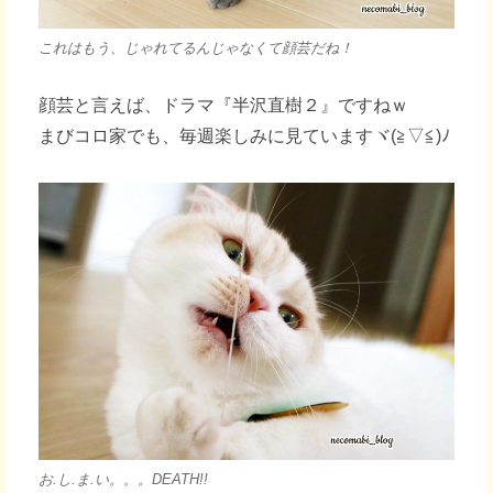
これはもう、じゃれてるんじゃなくて顔芸だね！
顔芸と言えば、ドラマ『半沢直樹２』ですねｗ
まびコロ家でも、毎週楽しみに見ていますヾ(≧▽≦)ﾉ
お.し.ま.い。。。DEATH!!