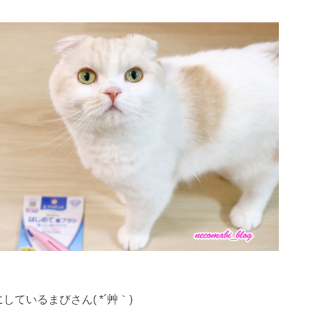
しているまびさん( *´艸｀)