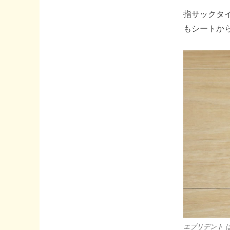
ク
指サックタ
タ
もシートか
イ
プ
の
歯
ブ
ラ
シ
に
挑
戦！！
へ
の
エブリデント 