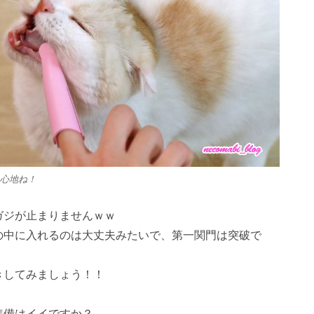
心地ね！
ガジが止まりませんｗｗ
の中に入れるのは大丈夫みたいで、第一関門は突破で
1
1
1
1
1
1
1
1
1
1
1
1
1
1
1
2
2
1
2
2
2
1
2
1
2
1
1
2
1
2
2
1
1
2
1
2
1
2
1
2
1
2
3
1
3
2
3
1
3
3
1
2
3
1
1
2
3
1
2
2
1
3
1
2
3
3
2
2
1
3
1
1
2
3
1
2
3
1
2
3
1
2
3
1
4
2
4
1
3
1
4
2
4
1
4
2
3
1
4
2
2
1
3
1
4
2
3
3
2
4
2
1
3
1
4
4
3
1
3
2
4
2
2
3
1
4
2
3
1
4
2
3
1
1
4
2
3
1
4
2
5
3
5
1
2
4
2
5
3
5
1
2
5
1
3
1
4
2
5
3
3
2
4
2
5
1
3
1
4
4
3
5
1
3
2
4
2
5
5
1
4
2
4
3
5
1
3
3
1
4
2
5
3
1
1
4
2
5
3
1
4
2
2
5
1
3
1
4
2
5
きしてみましょう！！
2
2
5
8
3
6
8
4
2
5
7
3
2
5
8
3
6
8
4
5
8
4
6
2
4
7
3
5
8
3
6
6
2
5
7
3
5
8
4
6
2
4
7
7
3
6
8
4
6
2
5
7
3
5
8
8
4
7
2
5
7
3
6
8
4
6
2
3
6
2
4
7
2
5
8
3
6
4
4
7
3
5
8
3
6
2
4
7
2
5
5
8
4
6
2
4
7
3
5
8
3
3
3
6
9
4
7
9
5
3
6
8
4
3
6
9
4
7
9
5
6
9
5
7
3
5
8
4
6
9
4
7
7
3
6
8
4
6
9
5
7
3
5
8
8
4
7
9
5
7
3
6
8
4
6
9
9
5
8
3
6
8
4
7
9
5
7
3
4
7
3
5
8
3
6
9
4
7
5
5
8
4
6
9
4
7
3
5
8
3
6
6
9
5
7
3
5
8
4
6
9
4
10
10
10
10
10
10
10
10
10
10
10
10
10
10
10
4
4
7
5
8
6
4
7
9
5
4
7
5
8
6
7
6
8
4
6
9
5
7
5
8
8
4
7
9
5
7
6
8
4
6
9
9
5
8
6
8
4
7
9
5
7
6
9
4
7
9
5
8
6
8
4
5
8
4
6
9
4
7
5
8
6
6
9
5
7
5
8
4
6
9
4
7
7
6
8
4
6
9
5
7
5
10
10
10
10
10
10
10
10
10
10
10
10
11
11
11
11
11
11
11
11
11
11
11
11
11
11
11
5
5
8
6
9
7
5
8
6
5
8
6
9
7
8
7
9
5
7
6
8
6
9
9
5
8
6
8
7
9
5
7
6
9
7
9
5
8
6
8
7
5
8
6
9
7
9
5
6
9
5
7
5
8
6
9
7
7
6
8
6
9
5
7
5
8
8
7
9
5
7
6
8
6
12
10
12
12
10
12
12
10
12
10
10
12
10
10
12
10
12
12
10
12
10
10
12
10
12
10
12
10
12
11
11
11
11
11
11
11
11
11
11
11
11
6
6
9
7
8
6
9
7
6
9
7
8
9
8
6
8
7
9
7
6
9
7
9
8
6
8
7
8
6
9
7
9
8
6
9
7
8
6
7
6
8
6
9
7
8
8
7
9
7
6
8
6
9
9
8
6
8
7
9
7
12
15
10
13
15
12
14
10
12
15
10
13
15
12
15
13
14
10
12
15
10
13
13
12
14
10
12
15
13
14
14
10
13
15
13
12
14
10
12
15
15
14
12
14
10
13
15
13
10
13
14
12
15
10
13
14
10
12
15
10
13
14
12
12
15
13
14
10
12
15
10
11
11
11
11
11
11
11
11
11
11
11
11
11
11
11
9
9
9
9
9
9
9
9
9
9
9
9
9
9
9
10
10
13
16
14
16
12
10
13
15
10
13
16
14
16
12
13
16
12
14
10
12
15
13
16
14
14
10
13
15
13
16
12
14
10
12
15
15
14
16
12
14
10
13
15
13
16
16
12
15
10
13
15
14
16
12
14
10
14
10
12
15
10
13
16
14
12
12
15
13
16
14
10
12
15
10
13
13
16
12
14
10
12
15
13
16
11
11
11
11
11
11
11
11
11
11
11
11
11
11
11
14
17
12
15
17
13
14
16
12
14
17
12
15
17
13
14
17
13
15
13
16
12
14
17
12
15
15
14
16
12
14
17
13
15
13
16
16
12
15
17
13
15
14
16
12
14
17
17
13
16
14
16
12
15
17
13
15
12
15
13
16
14
17
12
15
13
13
16
12
14
17
12
15
13
16
14
14
17
13
15
13
16
12
14
17
12
11
11
11
11
11
11
11
11
11
11
11
11
11
11
11
12
12
15
18
13
16
18
14
12
15
17
13
12
15
18
13
16
18
14
15
18
14
16
12
14
17
13
15
18
13
16
16
12
15
17
13
15
18
14
16
12
14
17
17
13
16
18
14
16
12
15
17
13
15
18
18
14
17
12
15
17
13
16
18
14
16
12
13
16
12
14
17
12
15
18
13
16
14
14
17
13
15
18
13
16
12
14
17
12
15
15
18
14
16
12
14
17
13
15
18
13
13
13
16
19
14
17
19
15
13
16
18
14
13
16
19
14
17
19
15
16
19
15
17
13
15
18
14
16
19
14
17
17
13
16
18
14
16
19
15
17
13
15
18
18
14
17
19
15
17
13
16
18
14
16
19
19
15
18
13
16
18
14
17
19
15
17
13
14
17
13
15
18
13
16
19
14
17
15
15
18
14
16
19
14
17
13
15
18
13
16
16
19
15
17
13
15
18
14
16
19
14
準備はイイですか？
16
16
19
22
17
20
22
18
16
19
21
17
16
19
22
17
20
22
18
19
22
18
20
16
18
21
17
19
22
17
20
20
16
19
21
17
19
22
18
20
16
18
21
21
17
20
22
18
20
16
19
21
17
19
22
22
18
21
16
19
21
17
20
22
18
20
16
17
20
16
18
21
16
19
22
17
20
18
18
21
17
19
22
17
20
16
18
21
16
19
19
22
18
20
16
18
21
17
19
22
17
17
17
20
23
18
21
23
19
17
20
22
18
17
20
23
18
21
23
19
20
23
19
21
17
19
22
18
20
23
18
21
21
17
20
22
18
20
23
19
21
17
19
22
22
18
21
23
19
21
17
20
22
18
20
23
23
19
22
17
20
22
18
21
23
19
21
17
18
21
17
19
22
17
20
23
18
21
19
19
22
18
20
23
18
21
17
19
22
17
20
20
23
19
21
17
19
22
18
20
23
18
18
18
21
24
19
22
24
20
18
21
23
19
18
21
24
19
22
24
20
21
24
20
22
18
20
23
19
21
24
19
22
22
18
21
23
19
21
24
20
22
18
20
23
23
19
22
24
20
22
18
21
23
19
21
24
24
20
23
18
21
23
19
22
24
20
22
18
19
22
18
20
23
18
21
24
19
22
20
20
23
19
21
24
19
22
18
20
23
18
21
21
24
20
22
18
20
23
19
21
24
19
19
19
22
25
20
23
25
21
19
22
24
20
19
22
25
20
23
25
21
22
25
21
23
19
21
24
20
22
25
20
23
23
19
22
24
20
22
25
21
23
19
21
24
24
20
23
25
21
23
19
22
24
20
22
25
25
21
24
19
22
24
20
23
25
21
23
19
20
23
19
21
24
19
22
25
20
23
21
21
24
20
22
25
20
23
19
21
24
19
22
22
25
21
23
19
21
24
20
22
25
20
20
20
23
26
21
24
26
22
20
23
25
21
20
23
26
21
24
26
22
23
26
22
24
20
22
25
21
23
26
21
24
24
20
23
25
21
23
26
22
24
20
22
25
25
21
24
26
22
24
20
23
25
21
23
26
26
22
25
20
23
25
21
24
26
22
24
20
21
24
20
22
25
20
23
26
21
24
22
22
25
21
23
26
21
24
20
22
25
20
23
23
26
22
24
20
22
25
21
23
26
21