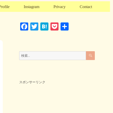
Profile
Instagram
Privacy
Contact
F
T
H
P
共
a
wi
at
o
有
c
tt
e
ck
e
er
n
et
検
検
索
b
a
索:
o
o
k
スポンサーリンク