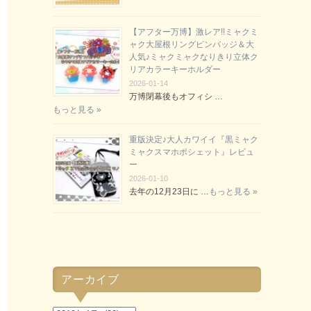
【アフター万博】激レア!!ミャクミ
ャク大屋根リングピンバッジ＆大
人気♪ミャクミャクなりきり立体ク
リアカラーキーホルダー
2026-01-14
万博閉幕後もオフィシ …
もっと見る »
重版決定♪大人カワイイ『黒ミャク
ミャクスマホポシェット』レビュ
ー
2026-01-10
去年の12月23日に …
もっと見る »
アーカイブ