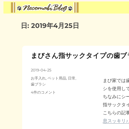
日:
2019年4月25日
まびさん指サックタイプの歯ブ
投
2019-04-25
稿
カ
お手入れ
,
ペット用品
,
日常
,
まび家では
日:
テ
歯ブラシ
シを使用し
ゴ
ま
4件のコメント
リ
ちなみにシ
び
ー
さ
指サックタ
ん
こちらの記
指
息スッキリ♪
サ
ッ