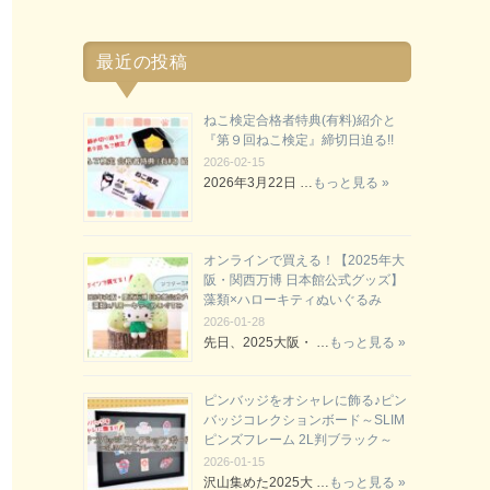
最近の投稿
ねこ検定合格者特典(有料)紹介と
『第９回ねこ検定』締切日迫る!!
2026-02-15
2026年3月22日 …
もっと見る »
オンラインで買える！【2025年大
阪・関西万博 日本館公式グッズ】
藻類×ハローキティぬいぐるみ
2026-01-28
先日、2025大阪・ …
もっと見る »
ピンバッジをオシャレに飾る♪ピン
バッジコレクションボード～SLIM
ピンズフレーム 2L判ブラック～
2026-01-15
沢山集めた2025大 …
もっと見る »