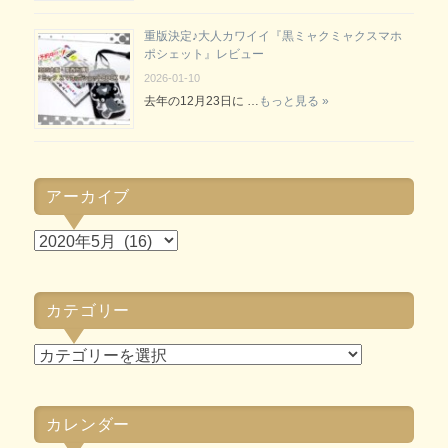
重版決定♪大人カワイイ『黒ミャクミャクスマホ
ポシェット』レビュー
2026-01-10
去年の12月23日に …
もっと見る »
アーカイブ
ア
ー
カ
カテゴリー
イ
ブ
カ
テ
ゴ
カレンダー
リ