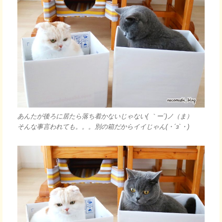
あんたが後ろに居たら落ち着かないじゃない( ｀ー´)ノ（ま）
そんな事言われても。。。別の箱だからイイじゃん(・´з`・)