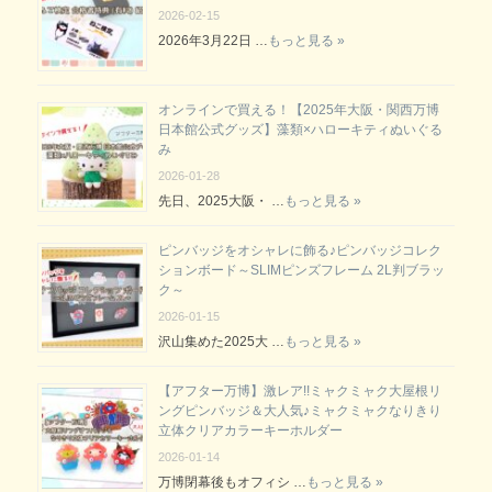
2026-02-15
2026年3月22日 …
もっと見る »
オンラインで買える！【2025年大阪・関西万博
日本館公式グッズ】藻類×ハローキティぬいぐる
み
2026-01-28
先日、2025大阪・ …
もっと見る »
ピンバッジをオシャレに飾る♪ピンバッジコレク
ションボード～SLIMピンズフレーム 2L判ブラッ
ク～
2026-01-15
沢山集めた2025大 …
もっと見る »
【アフター万博】激レア!!ミャクミャク大屋根リ
ングピンバッジ＆大人気♪ミャクミャクなりきり
立体クリアカラーキーホルダー
2026-01-14
万博閉幕後もオフィシ …
もっと見る »