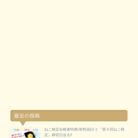
最近の投稿
ねこ検定合格者特典(有料)紹介と『第９回ねこ検
定』締切日迫る!!