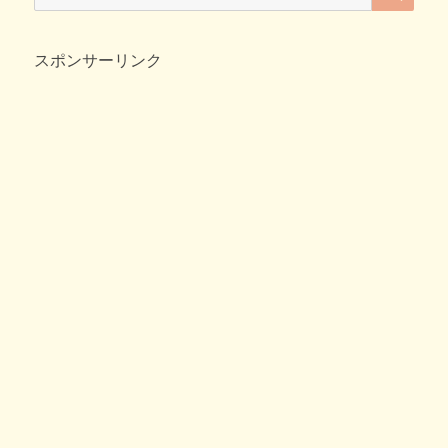
e
er
n
et
索:
仲
b
a
良
く
スポンサーリンク
o
電
o
車
ご
k
っ
ご
を
す
る
つ
も
り
が…
へ
の