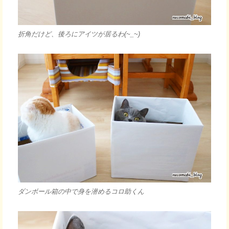
折角だけど、後ろにアイツが居るわ(~_~)
ダンボール箱の中で身を潜めるコロ助くん