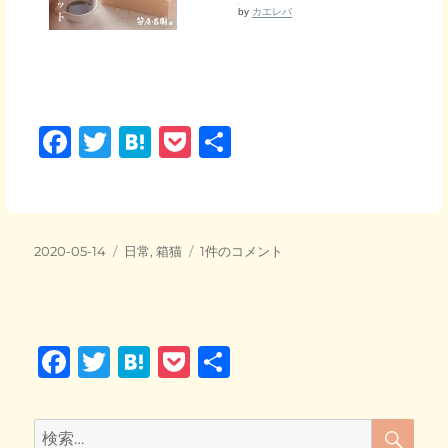
by
カエレバ
F
T
H
P
共
a
wi
at
o
有
c
tt
e
ck
e
er
n
et
投
カ
ダ
2020-05-14
日常
,
箱猫
1件のコメント
b
a
稿
テ
ン
日:
o
ゴ
ボ
リ
ー
o
ー
ル
F
T
H
P
共
箱
k
を
a
wi
at
o
有
並
c
tt
e
ck
べ
検
検
て
索