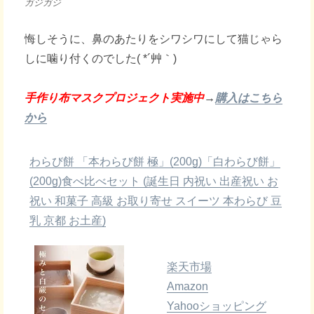
ガジガジ
悔しそうに、鼻のあたりをシワシワにして猫じゃら
しに噛り付くのでした( *´艸｀)
手作り布マスクプロジェクト実施中
→
購入はこちら
から
わらび餅 「本わらび餅 極」(200g)「白わらび餅」
(200g)食べ比べセット (誕生日 内祝い 出産祝い お
祝い 和菓子 高級 お取り寄せ スイーツ 本わらび 豆
乳 京都 お土産)
楽天市場
Amazon
Yahooショッピング