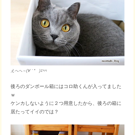
えへへ～(∀｀*ゞ)ｴﾍﾍ
後ろのダンボール箱にはコロ助くんが入ってました
ｗ
ケンカしないように２つ用意したから、後ろの箱に
居たってイイのでは？