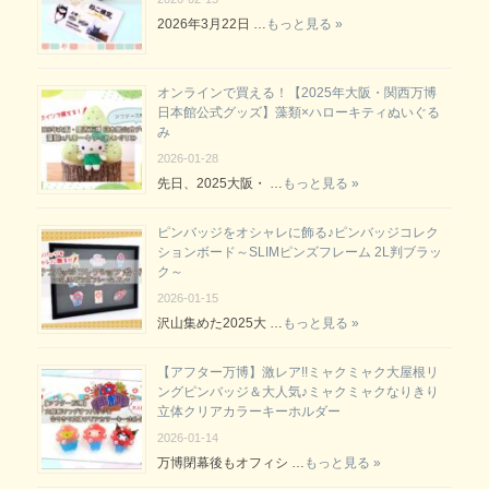
2026年3月22日 …
もっと見る »
オンラインで買える！【2025年大阪・関西万博
日本館公式グッズ】藻類×ハローキティぬいぐる
み
2026-01-28
先日、2025大阪・ …
もっと見る »
ピンバッジをオシャレに飾る♪ピンバッジコレク
ションボード～SLIMピンズフレーム 2L判ブラッ
ク～
2026-01-15
沢山集めた2025大 …
もっと見る »
【アフター万博】激レア!!ミャクミャク大屋根リ
ングピンバッジ＆大人気♪ミャクミャクなりきり
立体クリアカラーキーホルダー
2026-01-14
万博閉幕後もオフィシ …
もっと見る »