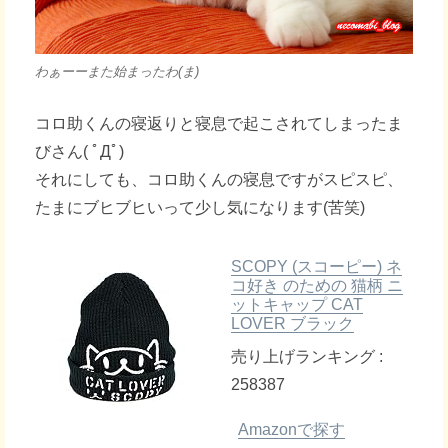
わぁーーまた始まったわ(ま)
コロ助くんの寝返りと寝息で起こされてしまったま
びさん( ﾟДﾟ)
それにしても、コロ助くんの寝息ですがスピスピ、
たまにブヒブヒいって少し気になります(苦笑)
SCOPY (スコーピー) ネ
コ好き のための 猫柄 ニ
ットキャップ CAT
LOVER ブラック
売り上げランキング :
258387
Amazonで探す