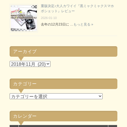
重版決定♪大人カワイイ『黒ミャクミャクスマホ
ポシェット』レビュー
2026-01-10
去年の12月23日に …
もっと見る »
アーカイブ
ア
ー
カ
カテゴリー
イ
ブ
カ
テ
ゴ
カレンダー
リ