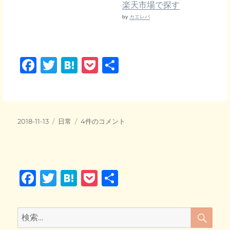
楽天市場で探す
by
カエレバ
F
T
H
P
共
a
wi
at
o
有
c
tt
e
ck
e
er
n
et
投
カ
３
2018-11-13
日常
4件のコメント
b
a
稿
テ
ニ
日:
o
ゴ
ャ
リ
ン
o
ー
一
F
T
H
P
共
緒
k
に
a
wi
at
o
有
お
c
tt
e
ck
昼
検
検
寝
索
e
er
n
et
索:
中