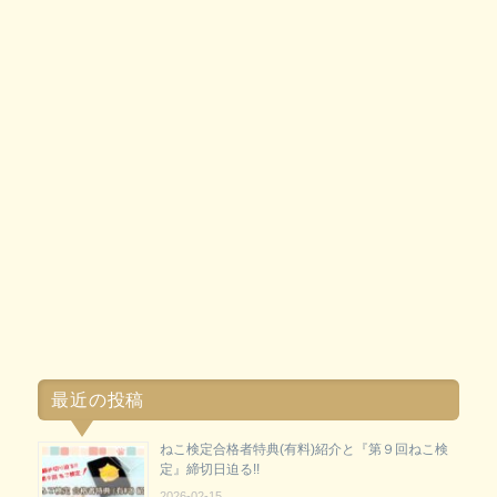
最近の投稿
ねこ検定合格者特典(有料)紹介と『第９回ねこ検
定』締切日迫る!!
2026-02-15