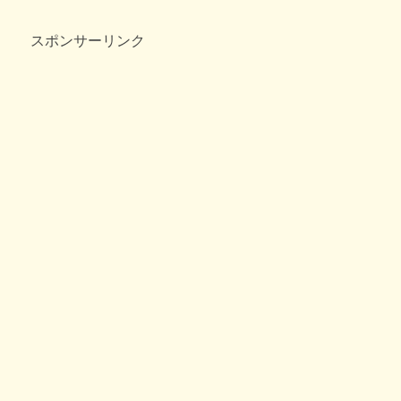
b
a
に？！
へ
スポンサーリンク
o
の
o
k