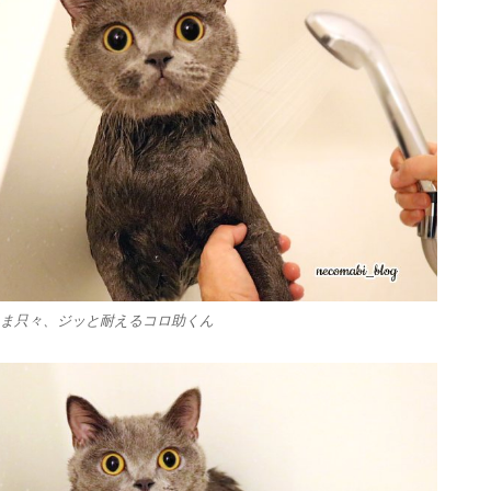
ま只々、ジッと耐えるコロ助くん