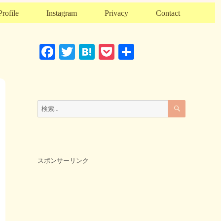
Profile
Instagram
Privacy
Contact
F
T
H
P
共
a
wi
at
o
有
c
tt
e
ck
e
er
n
et
検
検
索
b
a
索:
o
o
k
スポンサーリンク