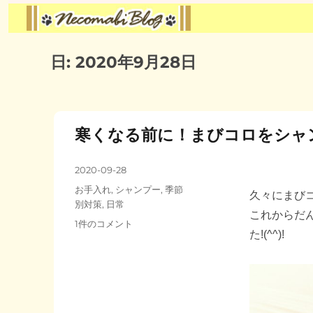
日:
2020年9月28日
寒くなる前に！まびコロをシャ
投
2020-09-28
稿
カ
お手入れ
,
シャンプー
,
季節
久々にまび
日:
テ
別対策
,
日常
これからだ
ゴ
寒
1件のコメント
リ
た!(^^)!
く
ー
な
る
前
に！
ま