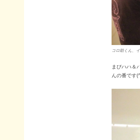
コロ助くん、イ
まびハハ＆
んの番です(^