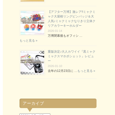
【アフター万博】激レア!!ミャクミ
ャク大屋根リングピンバッジ＆大
人気♪ミャクミャクなりきり立体ク
リアカラーキーホルダー
2026-01-14
万博閉幕後もオフィシ …
もっと見る »
重版決定♪大人カワイイ『黒ミャク
ミャクスマホポシェット』レビュ
ー
2026-01-10
去年の12月23日に …
もっと見る »
アーカイブ