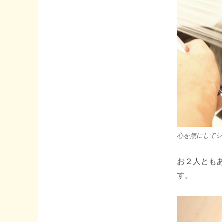
び
コ
ロ
を
シ
ャ
ン
プ
ー
し
ま
し
た
心を無にしてシ
へ
の
お２人とも
す。