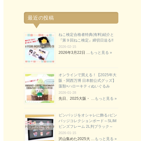
最近の投稿
ねこ検定合格者特典(有料)紹介と
『第９回ねこ検定』締切日迫る!!
2026-02-15
2026年3月22日 …
もっと見る »
オンラインで買える！【2025年大
阪・関西万博 日本館公式グッズ】
藻類×ハローキティぬいぐるみ
2026-01-28
先日、2025大阪・ …
もっと見る »
ピンバッジをオシャレに飾る♪ピン
バッジコレクションボード～SLIM
ピンズフレーム 2L判ブラック～
2026-01-15
沢山集めた2025大 …
もっと見る »