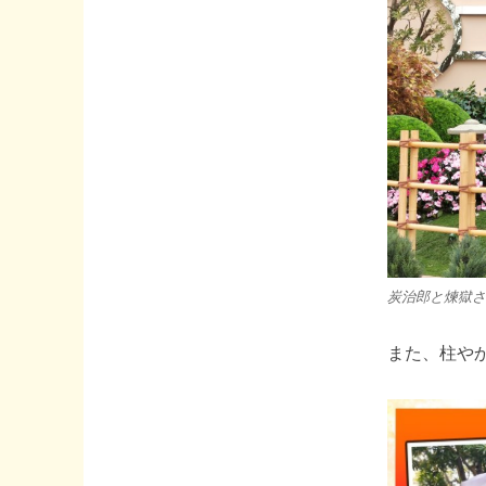
炭治郎と煉獄さ
また、柱や