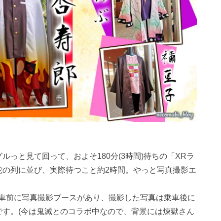
23
23
26
29
24
27
29
25
23
26
28
24
23
26
29
24
27
29
26
29
25
27
23
25
28
24
26
29
24
27
27
23
26
28
24
26
29
25
27
23
25
28
28
24
27
29
25
27
23
26
28
24
26
29
25
28
23
26
28
24
27
29
25
27
23
24
27
23
25
28
23
26
29
24
27
29
25
25
28
24
26
29
24
27
23
25
28
23
26
26
29
25
27
23
25
28
24
26
29
24
24
24
27
30
25
28
30
26
24
27
29
25
24
27
30
25
28
30
27
30
26
28
24
26
29
25
27
30
25
28
28
24
27
29
25
27
30
26
28
24
26
29
25
28
30
26
28
24
27
29
25
27
30
26
29
24
27
29
25
28
30
26
28
24
25
28
24
26
29
24
27
30
25
28
30
26
26
29
25
27
30
25
28
24
26
29
24
27
27
30
26
28
24
26
29
25
27
30
25
25
25
28
31
26
29
27
25
28
30
26
25
28
31
26
29
28
31
27
29
25
27
30
26
28
31
26
29
25
28
30
26
28
31
27
29
25
27
30
26
29
27
29
25
28
30
26
28
31
27
30
25
28
30
26
29
27
29
25
26
29
25
27
30
25
28
31
26
29
27
27
30
26
28
31
26
29
25
27
30
25
28
28
31
27
29
25
27
30
26
28
31
26
26
26
29
27
30
28
26
29
27
26
29
27
30
29
28
30
26
28
31
27
29
27
30
26
29
27
29
28
30
26
28
31
27
30
28
30
26
29
27
29
28
31
26
29
27
30
28
30
26
27
30
26
28
31
26
29
27
30
28
28
31
27
29
27
30
26
28
31
26
29
28
30
26
28
31
27
29
27
27
27
30
28
31
29
27
30
28
27
30
28
31
29
27
29
28
30
28
31
27
30
28
30
29
27
29
28
31
29
27
30
28
30
29
27
30
28
31
29
27
28
31
27
29
27
30
28
31
29
28
30
28
31
27
29
27
30
29
27
29
28
30
28
30
30
31
30
30
31
30
31
30
31
30
31
30
31
30
30
30
31
30
30
30
31
31
31
31
31
31
31
31
31
31
ルっと見て回って、およそ180分(3時間)待ちの「XRラ
蛇の列に並び、実際待つこと約2時間。やっと写真撮影エ
。
乗車前に写真撮影ブースがあり、撮影した写真は乗車後に
です。(今は鬼滅とのコラボ中なので、背景には煉獄さん