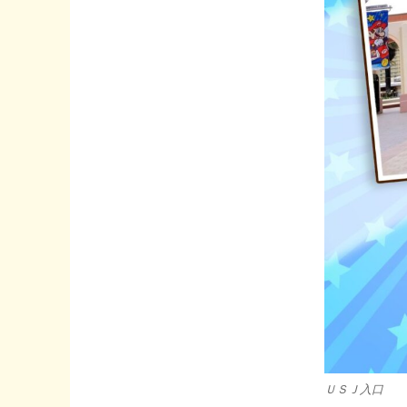
ＵＳＪ入口