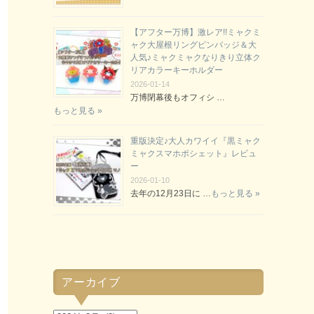
【アフター万博】激レア!!ミャクミ
ャク大屋根リングピンバッジ＆大
人気♪ミャクミャクなりきり立体ク
リアカラーキーホルダー
2026-01-14
万博閉幕後もオフィシ …
もっと見る »
重版決定♪大人カワイイ『黒ミャク
ミャクスマホポシェット』レビュ
ー
2026-01-10
去年の12月23日に …
もっと見る »
アーカイブ