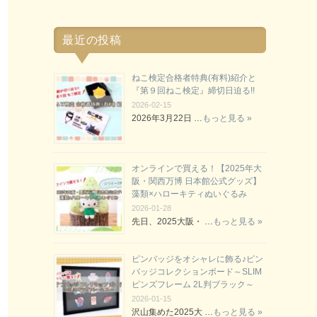
最近の投稿
ねこ検定合格者特典(有料)紹介と
『第９回ねこ検定』締切日迫る!!
2026-02-15
2026年3月22日 …
もっと見る »
オンラインで買える！【2025年大
阪・関西万博 日本館公式グッズ】
藻類×ハローキティぬいぐるみ
2026-01-28
先日、2025大阪・ …
もっと見る »
ピンバッジをオシャレに飾る♪ピン
バッジコレクションボード～SLIM
ピンズフレーム 2L判ブラック～
2026-01-15
沢山集めた2025大 …
もっと見る »