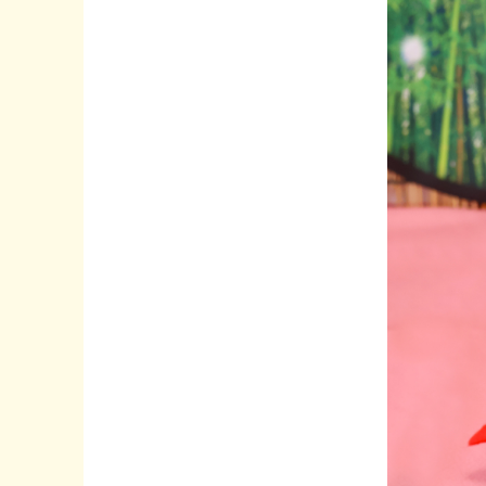
Ｊ
『鬼
滅
の
刃
XR
ラ
イ
ド
～
夢
を
駆
け
る
無
限
列
車
～』
と
『禰