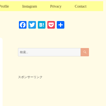
Profile
Instagram
Privacy
Contact
F
T
H
P
共
a
wi
at
o
有
c
tt
e
ck
e
er
n
et
検
検
索
b
a
索:
o
o
k
スポンサーリンク