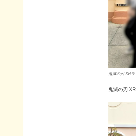
鬼滅の刃 XR
鬼滅の刃 