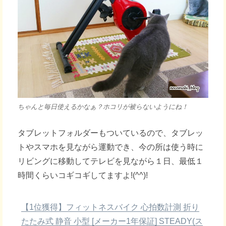
ちゃんと毎日使えるかなぁ？ホコリが被らないようにね！
タブレットフォルダーもついているので、タブレッ
トやスマホを見ながら運動でき、今の所は使う時に
リビングに移動してテレビを見ながら１日、最低１
時間くらいコギコギしてますよ!(^^)!
【1位獲得】フィットネスバイク 心拍数計測 折り
たたみ式 静音 小型 [メーカー1年保証] STEADY(ス