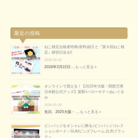
最近の投稿
ねこ検定合格者特典(有料)紹介と『第９回ねこ検
定』締切日迫る!!
2026-02-15
2026年3月22日 …
もっと見る »
オンラインで買える！【2025年大阪・関西万博
日本館公式グッズ】藻類×ハローキティぬいぐる
み
2026-01-28
先日、2025大阪・ …
もっと見る »
ピンバッジをオシャレに飾る♪ピンバッジコレク
ションボード～SLIMピンズフレーム 2L判ブラッ
ク～