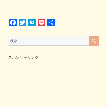
b
a
稿
テ
れ
日:
o
ゴ
で
リ
解
o
ー
消
F
T
H
P
共
♪
k
大
a
wi
at
o
有
き
c
tt
e
ck
な
検
検
箱
索
e
er
n
et
索:
の
b
a
中
身
スポンサーリンク
o
は？？
o
へ
の
k