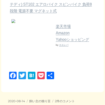
テディ) ST102 エアロバイク スピンバイク 負荷8
段階 電源不要 マグネット式
楽天市場
Amazon
Yahooショッピング
by
カエレバ
F
T
H
P
共
a
wi
at
o
有
c
tt
e
ck
e
er
n
et
投
カ
こ
2020-08-14
飼い主の独り言
2件のコメント