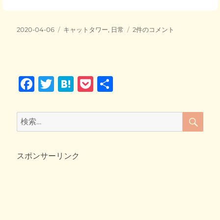
c
tt
e
ck
e
er
n
et
投
カ
キ
2020-04-06
キャットタワー
,
日常
2件のコメント
b
a
稿
テ
ャ
日:
o
ゴ
ッ
リ
ト
o
ー
タ
F
T
H
P
共
ワ
k
ー
a
wi
at
o
有
に
c
tt
e
ck
戻
検
検
っ
索
e
er
n
et
索:
て
b
a
来
た
スポンサーリンク
o
ま
o
び
コ
k
ロ!!
へ
の