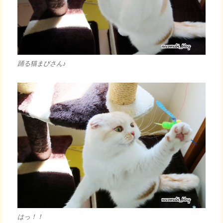
踊る猫まびさん♪
はっ！！