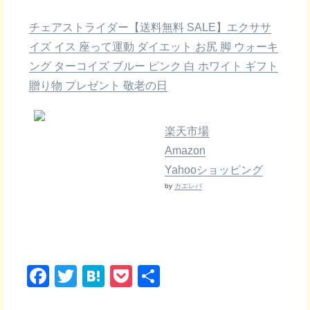
チェアストライダー【送料無料 SALE】エクササ
イズ イス 座って運動 ダイエット お尻 脚 ウォーキ
ング ターコイズ ブルー ピンク 白 ホワイト ギフト
贈り物 プレゼント 敬老の日
楽天市場
Amazon
Yahooショッピング
by
カエレバ
F
T
H
P
共
a
wi
at
o
有