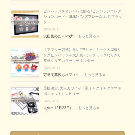
ピンバッジをオシャレに飾る♪ピンバッジコレク
ションボード～SLIMピンズフレーム 2L判ブラッ
ク～
2026-01-15
沢山集めた2025大 …
もっと見る »
【アフター万博】激レア!!ミャクミャク大屋根リ
ングピンバッジ＆大人気♪ミャクミャクなりきり
立体クリアカラーキーホルダー
2026-01-14
万博閉幕後もオフィシ …
もっと見る »
重版決定♪大人カワイイ『黒ミャクミャクスマホ
ポシェット』レビュー
2026-01-10
去年の12月23日に …
もっと見る »