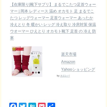
【在庫限り|靴下サプリ】 まるでこたつ足首ウォー
マー | 岡本 レディース 温め オカモト 足 まるでこ
たつ レッグウォーマー 足首ウォーマー あったか
冷えとり 冬 暖かい レッグ 冷え取り 冷房対策 保温
ウオーマー ひえとり オカモト靴下 足首 の 冷え 防
寒
楽天市場
Amazon
Yahooショッピング
by
カエレバ
F
T
H
P
共