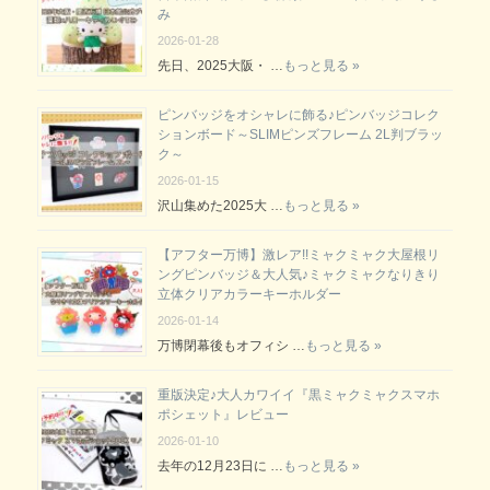
み
2026-01-28
先日、2025大阪・ …
もっと見る »
ピンバッジをオシャレに飾る♪ピンバッジコレク
ションボード～SLIMピンズフレーム 2L判ブラッ
ク～
2026-01-15
沢山集めた2025大 …
もっと見る »
【アフター万博】激レア!!ミャクミャク大屋根リ
ングピンバッジ＆大人気♪ミャクミャクなりきり
立体クリアカラーキーホルダー
2026-01-14
万博閉幕後もオフィシ …
もっと見る »
重版決定♪大人カワイイ『黒ミャクミャクスマホ
ポシェット』レビュー
2026-01-10
去年の12月23日に …
もっと見る »