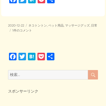
a
wi
at
o
有
c
tt
e
ck
e
er
n
et
投
カ
2020-12-22
ネコトントン
,
ペット用品
,
マッサージグッズ
,
日常
b
a
稿
ネ
テ
1件のコメント
日:
コ
o
ゴ
ト
リ
o
ン
ー
ト
k
F
T
H
P
共
ン
♪
a
wi
at
o
有
が
c
tt
e
ck
っ
検
検
ち
索
e
er
n
et
索:
り
b
a
ホ
ー
スポンサーリンク
o
ル
ド
o
ｗ