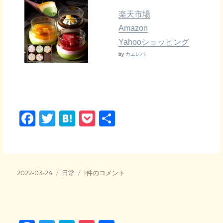
楽天市場
Amazon
Yahooショッピング
by
カエレバ
F
T
H
P
共
a
wi
at
o
有
c
tt
e
ck
e
er
n
et
投
カ
気
2022-03-24
日常
1件のコメント
b
a
稿
テ
配
日:
o
ゴ
に
リ
気
o
ー
づ