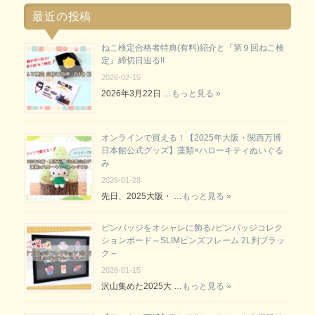
最近の投稿
ねこ検定合格者特典(有料)紹介と『第９回ねこ検
定』締切日迫る!!
2026-02-15
2026年3月22日 …
もっと見る »
オンラインで買える！【2025年大阪・関西万博
日本館公式グッズ】藻類×ハローキティぬいぐる
み
2026-01-28
先日、2025大阪・ …
もっと見る »
ピンバッジをオシャレに飾る♪ピンバッジコレク
ションボード～SLIMピンズフレーム 2L判ブラッ
ク～
2026-01-15
沢山集めた2025大 …
もっと見る »