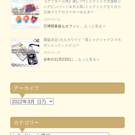
【アフター万博】激レア!!ミャクミャク大屋根リ
ングピンバッジ＆大人気♪ミャクミャクなりきり
立体クリアカラーキーホルダー
2026-01-14
万博閉幕後もオフィシ …
もっと見る »
重版決定♪大人カワイイ『黒ミャクミャクスマホ
ポシェット』レビュー
2026-01-10
去年の12月23日に …
もっと見る »
アーカイブ
ア
ー
カ
カテゴリー
イ