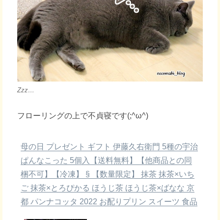
Zzz…
フローリングの上で不貞寝です(;^ω^)
母の日 プレゼント ギフト 伊藤久右衛門 5種の宇治
ぱんなこった 5個入【送料無料】【他商品との同
梱不可】【冷凍】 § 【数量限定】 抹茶 抹茶×いち
ご 抹茶×とろぴかる ほうじ茶 ほうじ茶×ばなな 京
都 パンナコッタ 2022 お配りプリン スイーツ 食品