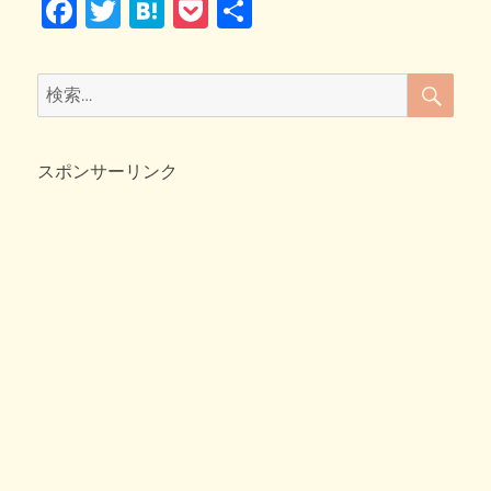
F
T
H
P
共
き！
k
寝
a
wi
at
o
有
た
c
tt
e
ck
フ
検
検
リ
索
e
er
n
et
索:
作
b
a
戦
大
スポンサーリンク
o
成
o
功
♪
k
へ
の