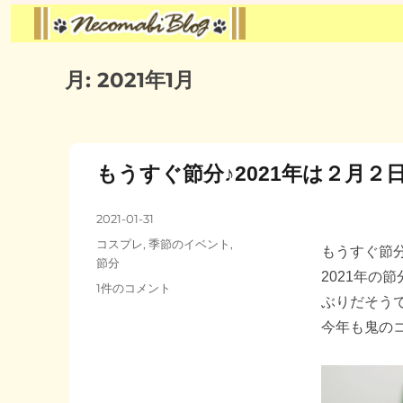
月:
2021年1月
もうすぐ節分♪2021年は２月２
投
2021-01-31
稿
カ
コスプレ
,
季節のイベント
,
もうすぐ節
日:
テ
節分
2021年の
ゴ
も
1件のコメント
リ
ぶりだそう
う
ー
す
今年も鬼のコ
ぐ
節
分
♪2021