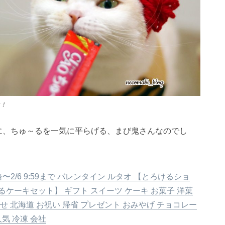
！
に、ちゅ～るを一気に平らげる、まび鬼さんなのでし
〜2/6 9:59まで バレンタイン ルタオ 【とろけるショ
るケーキセット】 ギフト スイーツ ケーキ お菓子 洋菓
せ 北海道 お祝い 帰省 プレゼント おみやげ チョコレー
人気 冷凍 会社