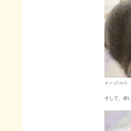
キャッ(*ﾉωﾉ)
そして、赤