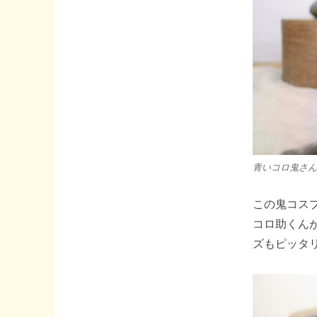
青いコロ鬼さん
この鬼コス
コロ助くん
ズもピッタ