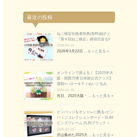
最近の投稿
ねこ検定合格者特典(有料)紹介と
『第９回ねこ検定』締切日迫る!!
2026-02-15
2026年3月22日 …
もっと見る »
オンラインで買える！【2025年大
阪・関西万博 日本館公式グッズ】
藻類×ハローキティぬいぐるみ
2026-01-28
先日、2025大阪・ …
もっと見る »
ピンバッジをオシャレに飾る♪ピン
バッジコレクションボード～SLIM
ピンズフレーム 2L判ブラック～
2026-01-15
沢山集めた2025大 …
もっと見る »