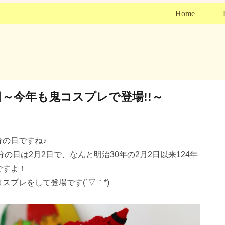
Home
日～今年も鬼コスプレで登場!!～
分の日ですね♪
節分の日は2月2日で、なんと明治30年の2月2日以来124年
ですよ！
スプレをして登場です(´▽｀*)