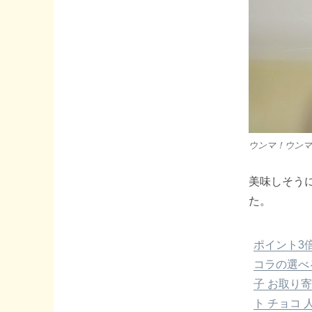
ウンマ！ウンマ
美味しそう
た。
ポイント3倍
コラの選べ
子 お取り寄
ト チョコ 