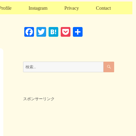
Profile
Instagram
Privacy
Contact
F
T
H
P
共
a
wi
at
o
有
c
tt
e
ck
e
er
n
et
検
検
索
b
a
索:
o
o
k
スポンサーリンク