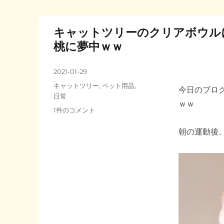
o
k
キャットツリーのクリアボウル
桃に夢中ｗｗ
投
2021-01-29
稿
カ
キャットツリー
,
ペット用品
,
今日のブロ
日:
テ
日常
ｗｗ
ゴ
キ
1件のコメント
リ
ャ
ー
ッ
朝の運動後
ト
ツ
リ
ー
の
ク
リ
ア