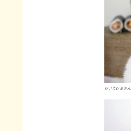
年
は
２
月
２
日
～
今
年
も
鬼
コ
ス
プ
赤いまび鬼さん
レ
で
登
場!!
～
へ
の