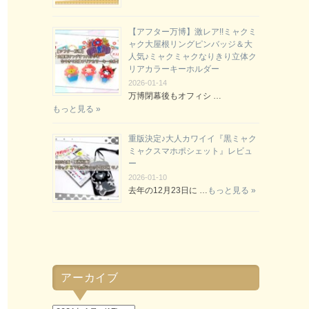
【アフター万博】激レア!!ミャクミ
ャク大屋根リングピンバッジ＆大
人気♪ミャクミャクなりきり立体ク
リアカラーキーホルダー
2026-01-14
万博閉幕後もオフィシ …
もっと見る »
重版決定♪大人カワイイ『黒ミャク
ミャクスマホポシェット』レビュ
ー
2026-01-10
去年の12月23日に …
もっと見る »
アーカイブ