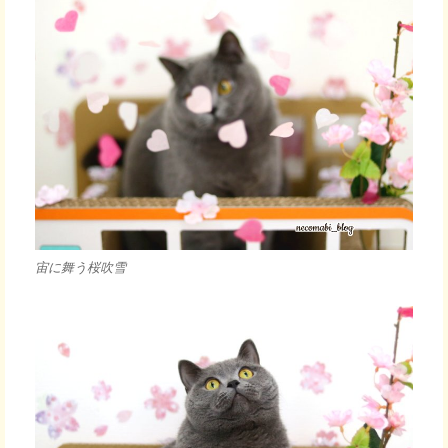
宙に舞う桜吹雪