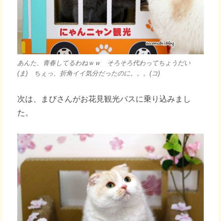
あんた、青春してるわねｗｗ そろそろ代わってちょうだい
(ま) ちぇっ、折角イイ気分だったのに。。。(コ)
次は、まびさんがお花見観光バスに乗り込みまし
た。