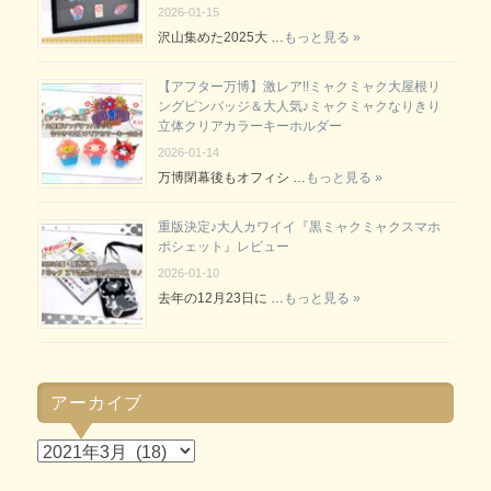
2026-01-15
沢山集めた2025大 …
もっと見る »
【アフター万博】激レア!!ミャクミャク大屋根リ
ングピンバッジ＆大人気♪ミャクミャクなりきり
立体クリアカラーキーホルダー
2026-01-14
万博閉幕後もオフィシ …
もっと見る »
重版決定♪大人カワイイ『黒ミャクミャクスマホ
ポシェット』レビュー
2026-01-10
去年の12月23日に …
もっと見る »
アーカイブ
ア
ー