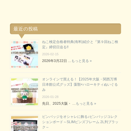
最近の投稿
ねこ検定合格者特典(有料)紹介と『第９回ねこ検
定』締切日迫る!!
2026-02-15
2026年3月22日 …
もっと見る »
オンラインで買える！【2025年大阪・関西万博
日本館公式グッズ】藻類×ハローキティぬいぐる
み
2026-01-28
先日、2025大阪・ …
もっと見る »
ピンバッジをオシャレに飾る♪ピンバッジコレク
ションボード～SLIMピンズフレーム 2L判ブラッ
ク～