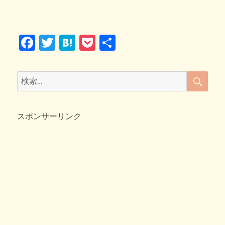
o
リ
り!!
o
ー
お
花
k
F
T
H
P
共
見
観
a
wi
at
o
有
光
c
tt
e
ck
バ
検
検
ス
索
e
er
n
et
索:
に
b
a
乗
っ
スポンサーリンク
o
て
o
♪
へ
k
の