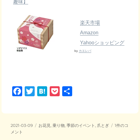
趣味】
楽天市場
Amazon
Yahooショッピング
by
カエレバ
F
T
H
P
共
a
wi
at
o
有
c
tt
e
ck
e
er
n
et
投
カ
春
2021-03-09
お花見
,
乗り物
,
季節のイベント
,
爪とぎ
1件のコ
b
a
稿
テ
先
メント
日:
ゴ
取