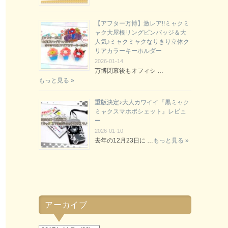
【アフター万博】激レア!!ミャクミ
ャク大屋根リングピンバッジ＆大
人気♪ミャクミャクなりきり立体ク
リアカラーキーホルダー
2026-01-14
万博閉幕後もオフィシ …
もっと見る »
重版決定♪大人カワイイ『黒ミャク
ミャクスマホポシェット』レビュ
ー
2026-01-10
去年の12月23日に …
もっと見る »
アーカイブ