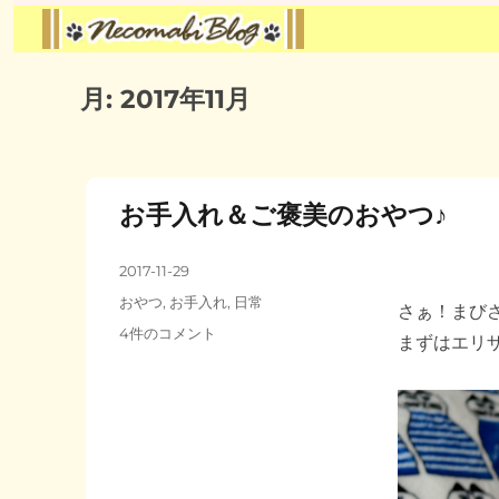
月:
2017年11月
お手入れ＆ご褒美のおやつ♪
投
2017-11-29
稿
カ
おやつ
,
お手入れ
,
日常
さぁ！まび
日:
テ
お
4件のコメント
まずはエリ
ゴ
手
リ
入
ー
れ
＆
ご
褒
美