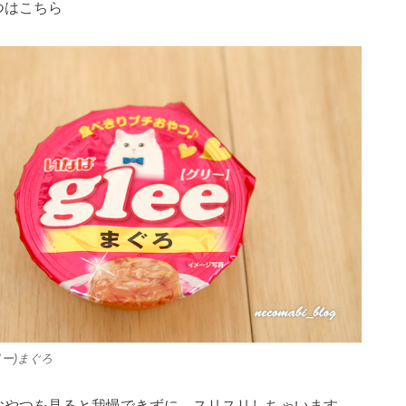
つはこちら
1
1
1
1
1
1
1
1
1
1
1
1
1
1
1
1
2
2
1
2
2
2
1
2
1
2
1
1
2
1
2
2
1
1
2
1
2
2
1
2
1
2
1
2
3
1
3
2
3
1
3
3
1
2
3
1
1
2
3
1
2
2
1
3
1
2
3
3
2
2
1
3
1
1
2
3
1
3
2
3
1
2
3
2
3
1
4
2
4
1
3
1
4
2
4
1
4
2
3
1
4
2
2
1
3
1
4
2
3
3
2
4
2
1
3
1
4
4
3
1
3
2
4
2
2
3
1
4
2
4
3
1
4
2
3
1
1
4
3
1
4
2
5
3
5
1
2
4
2
5
3
5
1
2
5
1
3
1
4
2
5
3
3
2
4
2
5
1
3
1
4
4
3
5
1
3
2
4
2
5
5
1
4
2
4
3
5
1
3
3
1
4
2
5
3
5
1
1
4
2
5
3
1
4
2
2
5
1
1
4
2
5
リー)まぐろ
2
2
5
8
3
6
8
4
2
5
7
3
2
5
8
3
6
8
4
5
8
4
6
2
4
7
3
5
8
3
6
6
2
5
7
3
5
8
4
6
2
4
7
7
3
6
8
4
6
2
5
7
3
5
8
8
4
7
2
5
7
3
6
8
4
6
2
3
6
2
4
7
2
5
8
3
6
8
4
4
7
3
5
8
3
6
2
4
7
2
5
5
8
4
2
4
7
3
5
8
3
3
3
6
9
4
7
9
5
3
6
8
4
3
6
9
4
7
9
5
6
9
5
7
3
5
8
4
6
9
4
7
7
3
6
8
4
6
9
5
7
3
5
8
8
4
7
9
5
7
3
6
8
4
6
9
9
5
8
3
6
8
4
7
9
5
7
3
4
7
3
5
8
3
6
9
4
7
9
5
5
8
4
6
9
4
7
3
5
8
3
6
6
9
5
3
5
8
4
6
9
4
10
10
10
10
10
10
10
10
10
10
10
10
10
10
10
10
4
4
7
5
8
6
4
7
9
5
4
7
5
8
6
7
6
8
4
6
9
5
7
5
8
8
4
7
9
5
7
6
8
4
6
9
9
5
8
6
8
4
7
9
5
7
6
9
4
7
9
5
8
6
8
4
5
8
4
6
9
4
7
5
8
6
6
9
5
7
5
8
4
6
9
4
7
7
6
4
6
9
5
7
5
10
10
10
10
10
10
10
10
10
10
10
10
11
11
11
11
11
11
11
11
11
11
11
11
11
11
11
11
5
5
8
6
9
7
5
8
6
5
8
6
9
7
8
7
9
5
7
6
8
6
9
9
5
8
6
8
7
9
5
7
6
9
7
9
5
8
6
8
7
5
8
6
9
7
9
5
6
9
5
7
5
8
6
9
7
7
6
8
6
9
5
7
5
8
8
7
5
7
6
8
6
12
10
12
12
10
12
12
10
12
10
10
12
10
10
12
10
12
12
10
12
10
10
12
10
12
12
10
12
12
11
11
11
11
11
11
11
11
11
11
11
11
6
6
9
7
8
6
9
7
6
9
7
8
9
8
6
8
7
9
7
6
9
7
9
8
6
8
7
8
6
9
7
9
8
6
9
7
8
6
7
6
8
6
9
7
8
8
7
9
7
6
8
6
9
9
8
6
8
7
9
7
12
15
10
13
15
12
14
10
12
15
10
13
15
12
15
13
14
10
12
15
10
13
13
12
14
10
12
15
13
14
14
10
13
15
13
12
14
10
12
15
15
14
12
14
10
13
15
13
10
13
14
12
15
10
13
15
14
10
12
15
10
13
14
12
12
15
14
10
12
15
10
11
11
11
11
11
11
11
11
11
11
11
11
11
11
11
9
9
9
9
9
9
9
9
9
9
9
9
9
9
9
10
10
13
16
14
16
12
10
13
15
10
13
16
14
16
12
13
16
12
14
10
12
15
13
16
14
14
10
13
15
13
16
12
14
10
12
15
15
14
16
12
14
10
13
15
13
16
16
12
15
10
13
15
14
16
12
14
10
14
10
12
15
10
13
16
14
16
12
12
15
13
16
14
10
12
15
10
13
13
16
12
10
12
15
13
16
11
11
11
11
11
11
11
11
11
11
11
11
11
11
11
14
17
12
15
17
13
14
16
12
14
17
12
15
17
13
14
17
13
15
13
16
12
14
17
12
15
15
14
16
12
14
17
13
15
13
16
16
12
15
17
13
15
14
16
12
14
17
17
13
16
14
16
12
15
17
13
15
12
15
13
16
14
17
12
15
17
13
13
16
12
14
17
12
15
13
16
14
14
17
13
13
16
12
14
17
12
11
11
11
11
11
11
11
11
11
11
11
11
11
11
11
12
12
15
18
13
16
18
14
12
15
17
13
12
15
18
13
16
18
14
15
18
14
16
12
14
17
13
15
18
13
16
16
12
15
17
13
15
18
14
16
12
14
17
17
13
16
18
14
16
12
15
17
13
15
18
18
14
17
12
15
17
13
16
18
14
16
12
13
16
12
14
17
12
15
18
13
16
18
14
14
17
13
15
18
13
16
12
14
17
12
15
15
18
14
12
14
17
13
15
18
13
13
13
16
19
14
17
19
15
13
16
18
14
13
16
19
14
17
19
15
16
19
15
17
13
15
18
14
16
19
14
17
17
13
16
18
14
16
19
15
17
13
15
18
18
14
17
19
15
17
13
16
18
14
16
19
19
15
18
13
16
18
14
17
19
15
17
13
14
17
13
15
18
13
16
19
14
17
19
15
15
18
14
16
19
14
17
13
15
18
13
16
16
19
15
13
15
18
14
16
19
14
おやつを見ると我慢できずに、スリスリしちゃいます。
16
16
19
22
17
20
22
18
16
19
21
17
16
19
22
17
20
22
18
19
22
18
20
16
18
21
17
19
22
17
20
20
16
19
21
17
19
22
18
20
16
18
21
21
17
20
22
18
20
16
19
21
17
19
22
22
18
21
16
19
21
17
20
22
18
20
16
17
20
16
18
21
16
19
22
17
20
22
18
18
21
17
19
22
17
20
16
18
21
16
19
19
22
18
16
18
21
17
19
22
17
17
17
20
23
18
21
23
19
17
20
22
18
17
20
23
18
21
23
19
20
23
19
21
17
19
22
18
20
23
18
21
21
17
20
22
18
20
23
19
21
17
19
22
22
18
21
23
19
21
17
20
22
18
20
23
23
19
22
17
20
22
18
21
23
19
21
17
18
21
17
19
22
17
20
23
18
21
23
19
19
22
18
20
23
18
21
17
19
22
17
20
20
23
19
17
19
22
18
20
23
18
18
18
21
24
19
22
24
20
18
21
23
19
18
21
24
19
22
24
20
21
24
20
22
18
20
23
19
21
24
19
22
22
18
21
23
19
21
24
20
22
18
20
23
23
19
22
24
20
22
18
21
23
19
21
24
24
20
23
18
21
23
19
22
24
20
22
18
19
22
18
20
23
18
21
24
19
22
24
20
20
23
19
21
24
19
22
18
20
23
18
21
21
24
20
18
20
23
19
21
24
19
19
19
22
25
20
23
25
21
19
22
24
20
19
22
25
20
23
25
21
22
25
21
23
19
21
24
20
22
25
20
23
23
19
22
24
20
22
25
21
23
19
21
24
24
20
23
25
21
23
19
22
24
20
22
25
25
21
24
19
22
24
20
23
25
21
23
19
20
23
19
21
24
19
22
25
20
23
25
21
21
24
20
22
25
20
23
19
21
24
19
22
22
25
21
19
21
24
20
22
25
20
20
20
23
26
21
24
26
22
20
23
25
21
20
23
26
21
24
26
22
23
26
22
24
20
22
25
21
23
26
21
24
24
20
23
25
21
23
26
22
24
20
22
25
25
21
24
26
22
24
20
23
25
21
23
26
26
22
25
20
23
25
21
24
26
22
24
20
21
24
20
22
25
20
23
26
21
24
26
22
22
25
21
23
26
21
24
20
22
25
20
23
23
26
22
20
22
25
21
23
26
21