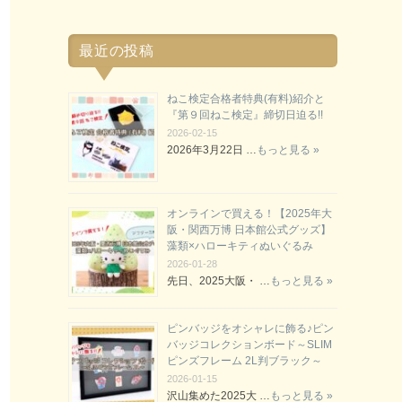
最近の投稿
ねこ検定合格者特典(有料)紹介と
『第９回ねこ検定』締切日迫る!!
2026-02-15
2026年3月22日 …
もっと見る »
オンラインで買える！【2025年大
阪・関西万博 日本館公式グッズ】
藻類×ハローキティぬいぐるみ
2026-01-28
先日、2025大阪・ …
もっと見る »
ピンバッジをオシャレに飾る♪ピン
バッジコレクションボード～SLIM
ピンズフレーム 2L判ブラック～
2026-01-15
沢山集めた2025大 …
もっと見る »