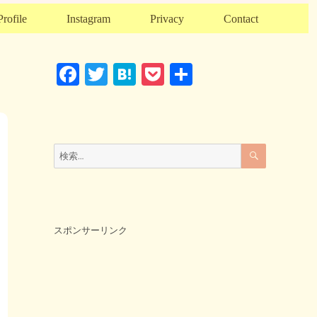
Profile
Instagram
Privacy
Contact
F
T
H
P
共
a
wi
at
o
有
c
tt
e
ck
e
er
n
et
検
検
索
b
a
索:
o
o
k
スポンサーリンク