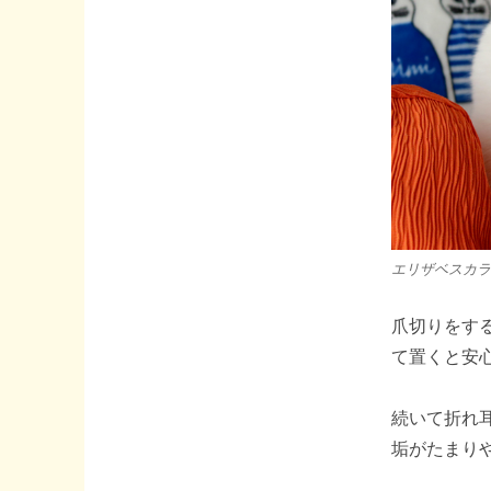
の
お
や
つ
♪
へ
の
エリザベスカラ
爪切りをす
て置くと安
続いて折れ
垢がたまり