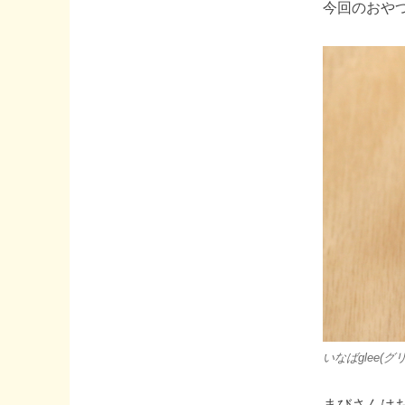
今回のおや
いなばglee(グ
まびさんは