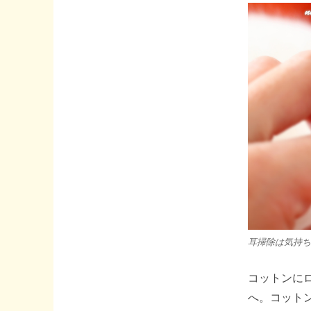
耳掃除は気持ち
コットンに
へ。コット