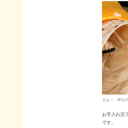
もぉ～、何なの
お手入れ完
です。