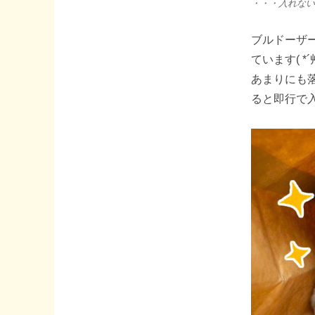
・・・入れないよ
ブルドーザ
ています( *´
あまりにも
ると即行で