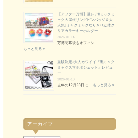
【アフター万博】激レア!!ミャクミ
ャク大屋根リングピンバッジ＆大
人気♪ミャクミャクなりきり立体ク
リアカラーキーホルダー
2026-01-14
万博閉幕後もオフィシ …
もっと見る »
重版決定♪大人カワイイ『黒ミャク
ミャクスマホポシェット』レビュ
ー
2026-01-10
去年の12月23日に …
もっと見る »
アーカイブ