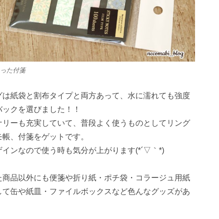
った付箋
グは紙袋と割布タイプと両方あって、水に濡れても強度
バックを選びました！！
ナリーも充実していて、普段よく使うものとしてリング
モ帳、付箋をゲットです。
インなので使う時も気分が上がります(*´▽｀*)
た商品以外にも便箋や折り紙・ポチ袋・コラージュ用紙
して缶や紙皿・ファイルボックスなど色んなグッズがあ