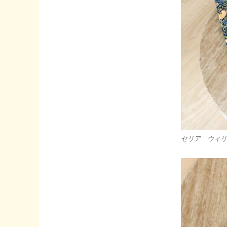
ィ
リ
ア
ム・
モ
リ
ス
グ
ッ
ズ
GET♪
割
布
セリア ウィリ
ハ
ン
ド
ル
バ
ッ
グ
に
大