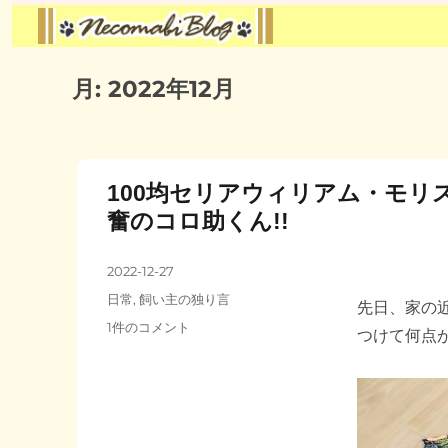
月:
2022年12月
100均セリアウィリアム・モリ
奮のコロ助くん!!
投
2022-12-27
稿
カ
日常
,
飼い主の独り言
先日、家の
日:
テ
100
1件のコメント
つけて何点が
ゴ
均
リ
セ
ー
リ
ア
ウ