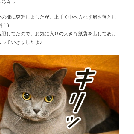
(;´Д｀)
23
23
26
29
24
27
29
25
23
26
28
24
23
26
29
24
27
29
25
26
29
25
27
23
25
28
24
26
29
24
27
27
23
28
24
26
29
25
27
23
25
28
28
24
27
29
25
27
23
26
28
24
26
29
25
28
23
26
28
24
27
29
25
27
23
24
27
23
25
28
23
26
29
24
27
29
25
25
28
24
26
29
24
27
23
25
28
23
26
26
29
25
27
23
25
28
24
26
29
24
24
24
27
30
25
28
30
26
24
27
29
25
24
27
30
25
28
30
26
27
30
26
28
24
26
29
25
27
30
25
28
28
24
29
25
27
30
26
28
24
26
29
25
28
30
26
28
24
27
29
25
27
30
26
29
24
27
29
25
28
30
26
28
24
25
28
24
26
29
24
27
30
25
28
30
26
26
29
25
27
30
25
28
24
26
29
24
27
27
30
26
28
24
26
29
25
27
30
25
25
25
28
31
26
29
27
25
28
30
26
25
28
31
26
29
27
28
31
27
29
25
27
30
26
28
31
26
29
25
30
26
28
31
27
29
25
27
30
26
29
27
29
25
28
30
26
28
31
27
30
25
28
30
26
29
27
29
25
26
29
25
27
30
25
28
31
26
29
27
27
30
26
28
31
26
29
25
27
30
25
28
28
31
27
29
25
27
30
26
28
31
26
26
26
29
27
30
28
26
29
27
26
29
27
30
28
29
28
30
26
28
31
27
29
27
30
26
27
29
28
30
26
28
31
27
30
28
30
26
29
27
29
28
31
26
29
27
30
28
30
26
27
30
26
28
31
26
29
27
30
28
28
31
27
29
27
30
26
28
31
26
29
28
30
26
28
31
27
29
27
27
27
30
28
31
29
27
30
28
27
30
28
31
29
29
27
29
28
30
28
31
27
28
30
29
27
29
28
31
29
27
30
28
30
29
27
30
28
31
29
27
28
31
27
29
27
30
28
31
29
28
30
28
31
27
29
27
30
29
27
29
28
30
28
30
30
31
30
30
31
30
31
30
31
30
31
30
31
30
30
30
31
30
30
30
31
31
31
31
31
31
31
31
31
31
ーの様に突進しましたが、上手く中へ入れず肩を落とし
艸｀)
落胆してたので、お気に入りの大きな紙袋を出してあげ
入っていきましたよ♪