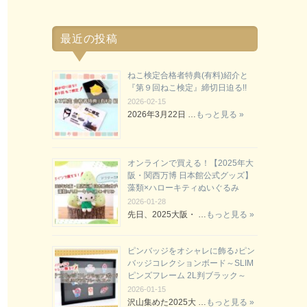
最近の投稿
ねこ検定合格者特典(有料)紹介と
『第９回ねこ検定』締切日迫る!!
2026-02-15
2026年3月22日 …
もっと見る »
オンラインで買える！【2025年大
阪・関西万博 日本館公式グッズ】
藻類×ハローキティぬいぐるみ
2026-01-28
先日、2025大阪・ …
もっと見る »
ピンバッジをオシャレに飾る♪ピン
バッジコレクションボード～SLIM
ピンズフレーム 2L判ブラック～
2026-01-15
沢山集めた2025大 …
もっと見る »