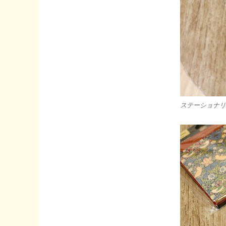
興
奮
の
コ
ロ
助
く
ん!!
へ
の
ステーショナリ