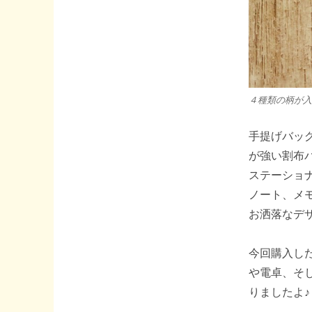
４種類の柄が入
手提げバッ
が強い割布
ステーショ
ノート、メ
お洒落なデザ
今回購入し
や電卓、そ
りましたよ♪