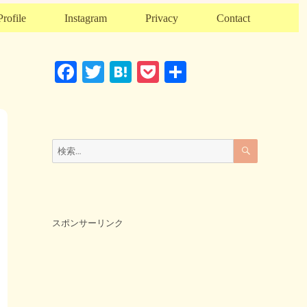
Profile
Instagram
Privacy
Contact
F
T
H
P
共
a
wi
at
o
有
c
tt
e
ck
e
er
n
et
検
検
索
b
a
索:
o
o
k
スポンサーリンク