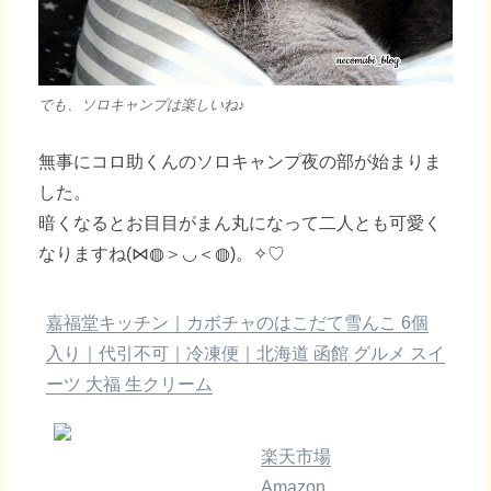
でも、ソロキャンプは楽しいね♪
無事にコロ助くんのソロキャンプ夜の部が始まりま
した。
暗くなるとお目目がまん丸になって二人とも可愛く
なりますね(⋈◍＞◡＜◍)。✧♡
嘉福堂キッチン｜カボチャのはこだて雪んこ 6個
入り｜代引不可｜冷凍便｜北海道 函館 グルメ スイ
ーツ 大福 生クリーム
楽天市場
Amazon