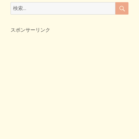
c
tt
e
ck
テ
検
検
ン
索
e
er
n
et
索:
ト
b
a
大
活
スポンサーリンク
o
躍！！
o
夜
の
k
ソ
ロ
キ
ャ
ン
プ
は
可
愛
さ
満
点
♪
へ