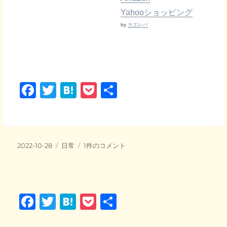
Yahooショッピング
by
カエレバ
F
T
H
P
共
a
wi
at
o
有
c
tt
e
ck
e
er
n
et
投
カ
ダ
2022-10-28
日常
1件のコメント
b
a
稿
テ
イ
日:
o
ゴ
ソ
リ
ー
o
ー
テ
F
T
H
P
共
ィ
k
ピ
a
wi
at
o
有
ー