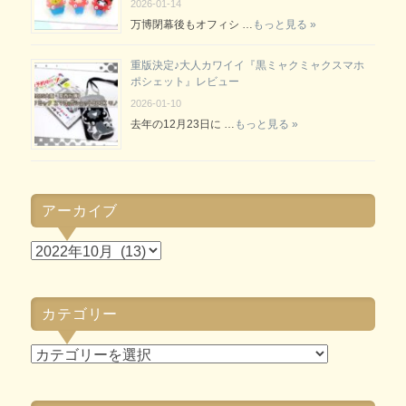
2026-01-14
万博閉幕後もオフィシ …
もっと見る »
重版決定♪大人カワイイ『黒ミャクミャクスマホ
ポシェット』レビュー
2026-01-10
去年の12月23日に …
もっと見る »
アーカイブ
ア
ー
カ
カテゴリー
イ
ブ
カ
テ
ゴ