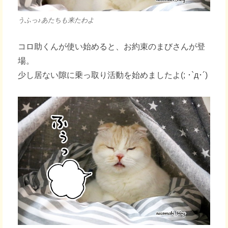
うふっ♪あたちも来たわよ
コロ助くんが使い始めると、お約束のまびさんが登
場。
少し居ない隙に乗っ取り活動を始めましたよ(; ･`д･´)