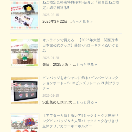
ねこ検定合格者特典(有料)紹介と『第９回ねこ検
定』締切日迫る!!
2026-02-15
2026年3月22日 …
もっと見る »
オンラインで買える！【2025年大阪・関西万博
日本館公式グッズ】藻類×ハローキティぬいぐる
み
2026-01-28
先日、2025大阪・ …
もっと見る »
ピンバッジをオシャレに飾る♪ピンバッジコレク
ションボード～SLIMピンズフレーム 2L判ブラッ
ク～
2026-01-15
沢山集めた2025大 …
もっと見る »
【アフター万博】激レア!!ミャクミャク大屋根リ
ングピンバッジ＆大人気♪ミャクミャクなりきり
立体クリアカラーキーホルダー