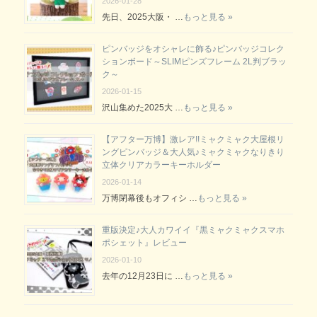
2026-01-28
先日、2025大阪・ …
もっと見る »
ピンバッジをオシャレに飾る♪ピンバッジコレク
ションボード～SLIMピンズフレーム 2L判ブラッ
ク～
2026-01-15
沢山集めた2025大 …
もっと見る »
【アフター万博】激レア!!ミャクミャク大屋根リ
ングピンバッジ＆大人気♪ミャクミャクなりきり
立体クリアカラーキーホルダー
2026-01-14
万博閉幕後もオフィシ …
もっと見る »
重版決定♪大人カワイイ『黒ミャクミャクスマホ
ポシェット』レビュー
2026-01-10
去年の12月23日に …
もっと見る »