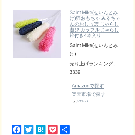
Saint Mike(せいんとみ
け)猫おもちゃ みるちゃ
んのおしっぽ じゃらし
遊び カラフルじゃらし
鈴付き4本入り
Saint Mike(せいんとみ
け)
売り上げランキング :
3339
Amazonで探す
楽天市場で探す
by
カエレバ
F
T
H
P
共