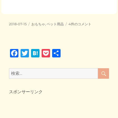
a
wi
at
o
有
c
tt
e
ck
e
er
n
et
投
カ
新
2018-07-15
おもちゃ
,
ペット用品
4件のコメント
b
a
稿
テ
し
日:
o
ゴ
い
リ
猫
o
ー
じ
F
T
H
P
共
ゃ
k
ら
a
wi
at
o
有
し
c
tt
e
ck
♪
検
検
へ
索
e
er
n
et
索:
の
b
a
スポンサーリンク
o
o
k