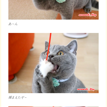
あ～ん
捕まえたぞ～