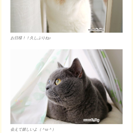
お日様！！久しぶりね♪
会えて嬉しいよ（＾ω＾）