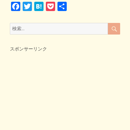
F
T
H
P
共
短
k
い
a
wi
at
o
有
晴
c
tt
e
ck
れ
検
検
間
索
e
er
n
et
索:
♪
b
a
へ
の
スポンサーリンク
o
o
k