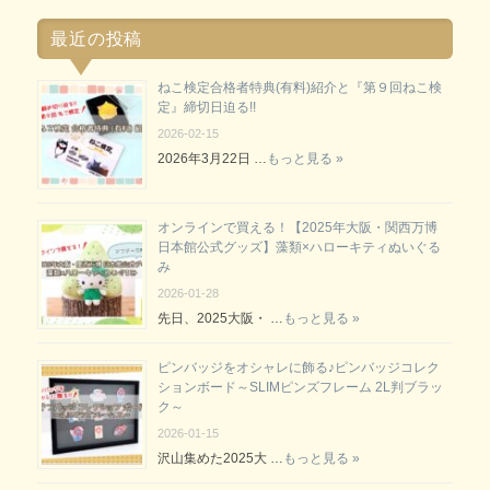
最近の投稿
ねこ検定合格者特典(有料)紹介と『第９回ねこ検
定』締切日迫る!!
2026-02-15
2026年3月22日 …
もっと見る »
オンラインで買える！【2025年大阪・関西万博
日本館公式グッズ】藻類×ハローキティぬいぐる
み
2026-01-28
先日、2025大阪・ …
もっと見る »
ピンバッジをオシャレに飾る♪ピンバッジコレク
ションボード～SLIMピンズフレーム 2L判ブラッ
ク～
2026-01-15
沢山集めた2025大 …
もっと見る »