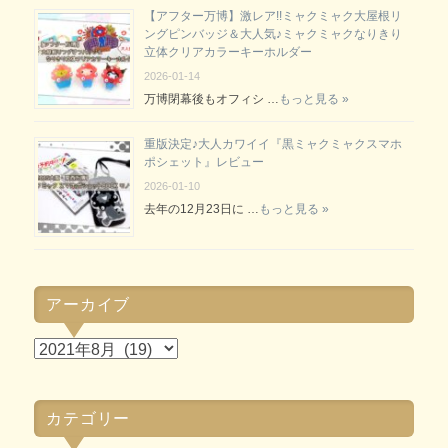
【アフター万博】激レア!!ミャクミャク大屋根リ
ングピンバッジ＆大人気♪ミャクミャクなりきり
立体クリアカラーキーホルダー
2026-01-14
万博閉幕後もオフィシ …
もっと見る »
重版決定♪大人カワイイ『黒ミャクミャクスマホ
ポシェット』レビュー
2026-01-10
去年の12月23日に …
もっと見る »
アーカイブ
ア
ー
カ
カテゴリー
イ