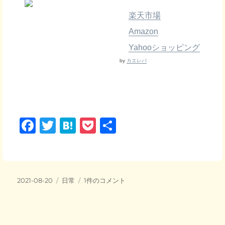
楽天市場
Amazon
Yahooショッピング
by
カエレバ
F
T
H
P
共
a
wi
at
o
有
c
tt
e
ck
e
er
n
et
投
カ
長
2021-08-20
日常
1件のコメント
b
a
稿
テ
雨
日:
o
ゴ
続
リ
き
o
ー
の