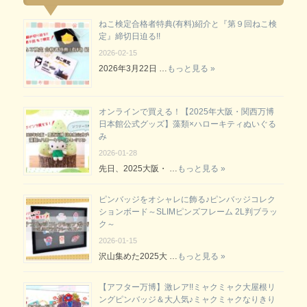
ねこ検定合格者特典(有料)紹介と『第９回ねこ検
定』締切日迫る!!
2026-02-15
2026年3月22日 …
もっと見る »
オンラインで買える！【2025年大阪・関西万博
日本館公式グッズ】藻類×ハローキティぬいぐる
み
2026-01-28
先日、2025大阪・ …
もっと見る »
ピンバッジをオシャレに飾る♪ピンバッジコレク
ションボード～SLIMピンズフレーム 2L判ブラッ
ク～
2026-01-15
沢山集めた2025大 …
もっと見る »
【アフター万博】激レア!!ミャクミャク大屋根リ
ングピンバッジ＆大人気♪ミャクミャクなりきり