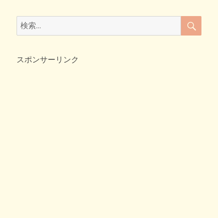
a
wi
at
o
有
新
c
tt
e
ck
し
検
検
い
索
e
er
n
et
索:
お
b
a
や
つ
スポンサーリンク
o
♪
o
へ
の
k