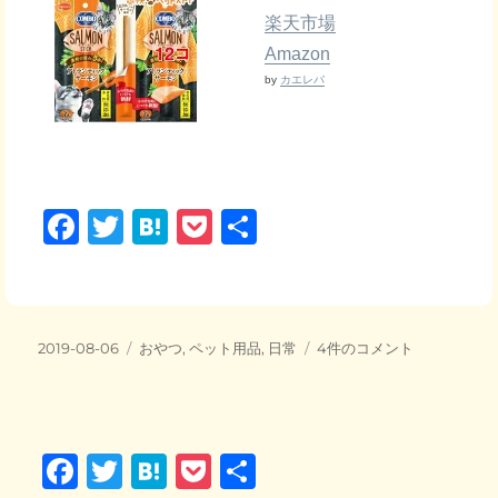
楽天市場
Amazon
by
カエレバ
F
T
H
P
共
a
wi
at
o
有
c
tt
e
ck
e
er
n
et
投
カ
運
2019-08-06
おやつ
,
ペット用品
,
日常
4件のコメント
b
a
稿
テ
動
日:
o
ゴ
強
リ
化
o
ー
週
F
T
H
P
共
間
k
と