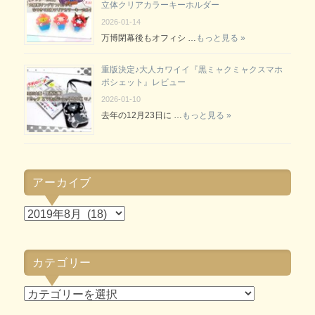
立体クリアカラーキーホルダー
2026-01-14
万博閉幕後もオフィシ …
もっと見る »
重版決定♪大人カワイイ『黒ミャクミャクスマホ
ポシェット』レビュー
2026-01-10
去年の12月23日に …
もっと見る »
アーカイブ
ア
ー
カ
カテゴリー
イ
ブ
カ
テ