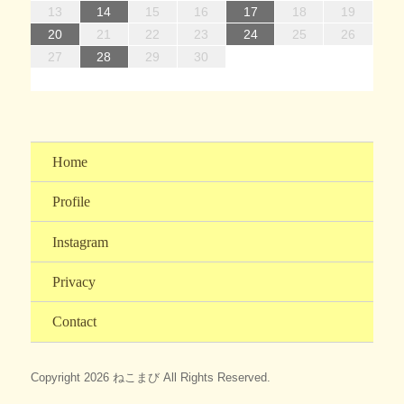
15
15
18
21
16
19
21
17
15
18
20
16
15
18
21
16
19
21
17
18
21
17
15
17
20
16
18
21
16
19
19
15
18
20
16
18
21
17
19
15
17
20
20
16
19
21
17
19
15
18
20
16
18
21
21
17
20
15
18
20
16
19
21
17
19
15
16
19
15
17
20
15
18
21
16
19
21
17
17
20
16
18
21
16
19
15
17
20
15
18
18
21
17
19
15
17
20
16
18
21
16
13
14
15
16
17
18
19
22
22
25
28
23
26
28
24
22
25
27
23
22
25
28
23
26
28
24
25
28
24
22
24
27
23
25
28
23
26
26
22
25
27
23
25
28
24
26
22
24
27
27
23
26
28
24
26
22
25
27
23
25
28
28
24
27
22
25
27
23
26
28
24
26
22
23
26
22
24
27
22
25
28
23
26
28
24
24
27
23
25
28
23
26
22
24
27
22
25
25
28
24
26
22
24
27
23
25
28
23
20
21
22
23
24
25
26
29
30
31
29
30
29
30
31
31
29
30
30
29
30
31
29
30
31
29
30
31
29
30
31
29
29
29
30
31
30
30
29
29
31
29
30
30
27
28
29
30
Home
Profile
Instagram
Privacy
Contact
Copyright 2026 ねこまび All Rights Reserved.