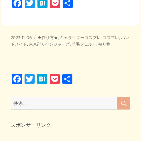
F
T
H
P
共
a
wi
at
o
有
c
tt
e
ck
e
er
n
et
投
カ
2023-11-06
★作り方★
,
キャラクターコスプレ
,
コスプレ
,
ハン
b
a
稿
テ
ドメイド
,
東京卍リベンジャーズ
,
羊毛フェルト
,
被り物
日:
o
ゴ
リ
o
ー
k
F
T
H
P
共
a
wi
at
o
有
c
tt
e
ck
検
検
索
e
er
n
et
索:
b
a
スポンサーリンク
o
o