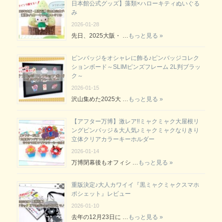
日本館公式グッズ】藻類×ハローキティぬいぐる
み
2026-01-28
先日、2025大阪・ …
もっと見る »
ピンバッジをオシャレに飾る♪ピンバッジコレク
ションボード～SLIMピンズフレーム 2L判ブラッ
ク～
2026-01-15
沢山集めた2025大 …
もっと見る »
【アフター万博】激レア!!ミャクミャク大屋根リ
ングピンバッジ＆大人気♪ミャクミャクなりきり
立体クリアカラーキーホルダー
2026-01-14
万博閉幕後もオフィシ …
もっと見る »
重版決定♪大人カワイイ『黒ミャクミャクスマホ
ポシェット』レビュー
2026-01-10
去年の12月23日に …
もっと見る »