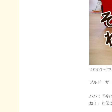
それそれ～(コ)
ブルドーザーの
ハハ：「今
ね！」と伝