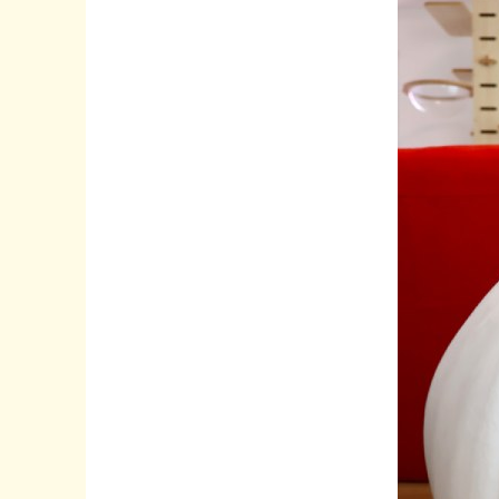
て
る？
ド
ン
キ
で
買
え
た
「ち
い
か
わ
ド
ー
ム
型
ペ
ッ
ト
ハ
ウ