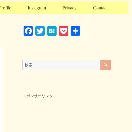
Profile
Instagram
Privacy
Contact
F
T
H
P
共
a
wi
at
o
有
c
tt
e
ck
e
er
n
et
検
検
索
b
a
索:
o
o
k
スポンサーリンク