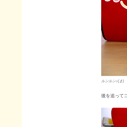
ルンルン♪(ま)
後を追って