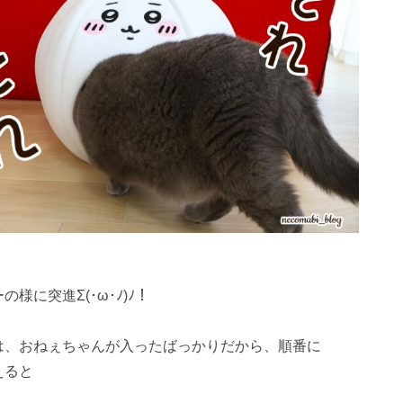
様に突進Σ(･ω･ﾉ)ﾉ！
は、おねぇちゃんが入ったばっかりだから、順番に
えると