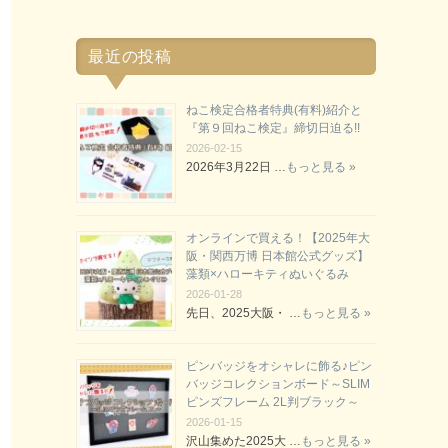
最近の投稿
ねこ検定合格者特典(有料)紹介と
『第９回ねこ検定』締切日迫る!!
2026-02-15
2026年3月22日 …
もっと見る »
オンラインで買える！【2025年大
阪・関西万博 日本館公式グッズ】
藻類×ハローキティぬいぐるみ
2026-01-28
先日、2025大阪・ …
もっと見る »
ピンバッジをオシャレに飾る♪ピン
バッジコレクションボード～SLIM
ピンズフレーム 2L判ブラック～
2026-01-15
沢山集めた2025大 …
もっと見る »