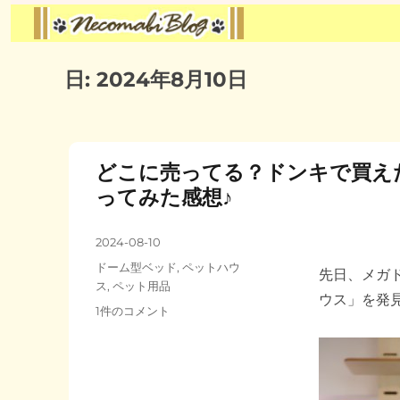
日:
2024年8月10日
どこに売ってる？ドンキで買え
ってみた感想♪
投
2024-08-10
稿
カ
ドーム型ベッド
,
ペットハウ
先日、メガ
日:
テ
ス
,
ペット用品
ウス」を発
ゴ
ど
1件のコメント
リ
こ
ー
に
売
っ