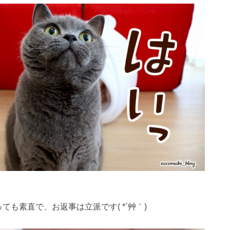
1
1
1
1
1
1
1
1
1
1
1
1
1
1
1
1
2
2
1
2
2
2
1
2
1
2
1
1
2
1
2
2
1
1
2
1
2
2
1
2
1
2
1
2
3
1
3
2
3
1
3
3
1
2
3
1
1
2
3
1
2
2
1
3
1
2
3
3
2
2
1
3
1
1
2
3
1
3
2
3
1
2
3
1
2
3
1
4
2
4
1
3
4
2
4
1
4
2
3
1
4
2
2
1
3
1
4
2
3
3
2
4
2
1
3
1
4
4
3
1
3
2
4
2
2
3
1
4
2
4
3
1
4
2
3
1
1
4
2
3
1
4
2
5
3
5
1
2
4
5
3
5
1
2
5
1
3
1
4
2
5
3
3
2
4
2
5
1
3
1
4
4
3
5
1
3
2
4
2
5
5
1
4
2
4
3
5
1
3
3
1
4
2
5
3
5
1
1
4
2
5
3
1
4
2
2
5
1
3
1
4
2
5
2
2
5
8
3
6
8
4
2
5
7
3
2
8
3
6
8
4
5
8
4
6
2
4
7
3
5
8
3
6
6
2
5
7
3
5
8
4
6
2
4
7
7
3
6
8
4
6
2
5
7
3
5
8
8
4
7
2
5
7
3
6
8
4
6
2
3
6
2
4
7
2
5
8
3
6
8
4
4
7
3
5
8
3
6
2
4
7
2
5
5
8
4
6
2
4
7
3
5
8
3
3
3
6
9
4
7
9
5
3
6
8
4
3
9
4
7
9
5
6
9
5
7
3
5
8
4
6
9
4
7
7
3
6
8
4
6
9
5
7
3
5
8
8
4
7
9
5
7
3
6
8
4
6
9
9
5
8
3
6
8
4
7
9
5
7
3
4
7
3
5
8
3
6
9
4
7
9
5
5
8
4
6
9
4
7
3
5
8
3
6
6
9
5
7
3
5
8
4
6
9
4
10
10
10
10
10
10
10
10
10
10
10
10
10
10
10
10
4
4
7
5
8
6
4
7
9
5
4
5
8
6
7
6
8
4
6
9
5
7
5
8
8
4
7
9
5
7
6
8
4
6
9
9
5
8
6
8
4
7
9
5
7
6
9
4
7
9
5
8
6
8
4
5
8
4
6
9
4
7
5
8
6
6
9
5
7
5
8
4
6
9
4
7
7
6
8
4
6
9
5
7
5
10
10
10
10
10
10
10
10
10
10
10
10
11
11
11
11
11
11
11
11
11
11
11
11
11
11
11
11
5
5
8
6
9
7
5
8
6
5
6
9
7
8
7
9
5
7
6
8
6
9
9
5
8
6
8
7
9
5
7
6
9
7
9
5
8
6
8
7
5
8
6
9
7
9
5
6
9
5
7
5
8
6
9
7
7
6
8
6
9
5
7
5
8
8
7
9
5
7
6
8
6
12
10
12
12
10
12
12
10
12
10
10
12
10
10
12
10
12
12
10
12
10
10
12
10
12
12
10
12
10
12
11
11
11
11
11
11
11
11
11
11
11
11
6
6
9
7
8
6
9
7
6
7
8
9
8
6
8
7
9
7
6
9
7
9
8
6
8
7
8
6
9
7
9
8
6
9
7
8
6
7
6
8
6
9
7
8
8
7
9
7
6
8
6
9
9
8
6
8
7
9
7
ても素直で、お返事は立派です( *´艸｀)
12
15
10
13
15
12
14
10
15
10
13
15
12
15
13
14
10
12
15
10
13
13
12
14
10
12
15
13
14
14
10
13
15
13
12
14
10
12
15
15
14
12
14
10
13
15
13
10
13
14
12
15
10
13
15
14
10
12
15
10
13
14
12
12
15
13
14
10
12
15
10
11
11
11
11
11
11
11
11
11
11
11
11
11
11
11
9
9
9
9
9
9
9
9
9
9
9
9
9
9
9
10
10
13
16
14
16
12
10
13
15
10
16
14
16
12
13
16
12
14
10
12
15
13
16
14
14
10
13
15
13
16
12
14
10
12
15
15
14
16
12
14
10
13
15
13
16
16
12
15
10
13
15
14
16
12
14
10
14
10
12
15
10
13
16
14
16
12
12
15
13
16
14
10
12
15
10
13
13
16
12
14
10
12
15
13
16
11
11
11
11
11
11
11
11
11
11
11
11
11
11
11
14
17
12
15
17
13
14
16
12
17
12
15
17
13
14
17
13
15
13
16
12
14
17
12
15
15
14
16
12
14
17
13
15
13
16
16
12
15
17
13
15
14
16
12
14
17
17
13
16
14
16
12
15
17
13
15
12
15
13
16
14
17
12
15
17
13
13
16
12
14
17
12
15
13
16
14
14
17
13
15
13
16
12
14
17
12
11
11
11
11
11
11
11
11
11
11
11
11
11
11
11
12
12
15
18
13
16
18
14
12
15
17
13
12
18
13
16
18
14
15
18
14
16
12
14
17
13
15
18
13
16
16
12
15
17
13
15
18
14
16
12
14
17
17
13
16
18
14
16
12
15
17
13
15
18
18
14
17
12
15
17
13
16
18
14
16
12
13
16
12
14
17
12
15
18
13
16
18
14
14
17
13
15
18
13
16
12
14
17
12
15
15
18
14
16
12
14
17
13
15
18
13
13
13
16
19
14
17
19
15
13
16
18
14
13
19
14
17
19
15
16
19
15
17
13
15
18
14
16
19
14
17
17
13
16
18
14
16
19
15
17
13
15
18
18
14
17
19
15
17
13
16
18
14
16
19
19
15
18
13
16
18
14
17
19
15
17
13
14
17
13
15
18
13
16
19
14
17
19
15
15
18
14
16
19
14
17
13
15
18
13
16
16
19
15
17
13
15
18
14
16
19
14
16
16
19
22
17
20
22
18
16
19
21
17
16
22
17
20
22
18
19
22
18
20
16
18
21
17
19
22
17
20
20
16
19
21
17
19
22
18
20
16
18
21
21
17
20
22
18
20
16
19
21
17
19
22
22
18
21
16
19
21
17
20
22
18
20
16
17
20
16
18
21
16
19
22
17
20
22
18
18
21
17
19
22
17
20
16
18
21
16
19
19
22
18
20
16
18
21
17
19
22
17
17
17
20
23
18
21
23
19
17
20
22
18
17
23
18
21
23
19
20
23
19
21
17
19
22
18
20
23
18
21
21
17
20
22
18
20
23
19
21
17
19
22
22
18
21
23
19
21
17
20
22
18
20
23
23
19
22
17
20
22
18
21
23
19
21
17
18
21
17
19
22
17
20
23
18
21
23
19
19
22
18
20
23
18
21
17
19
22
17
20
20
23
19
21
17
19
22
18
20
23
18
18
18
21
24
19
22
24
20
18
21
23
19
18
24
19
22
24
20
21
24
20
22
18
20
23
19
21
24
19
22
22
18
21
23
19
21
24
20
22
18
20
23
23
19
22
24
20
22
18
21
23
19
21
24
24
20
23
18
21
23
19
22
24
20
22
18
19
22
18
20
23
18
21
24
19
22
24
20
20
23
19
21
24
19
22
18
20
23
18
21
21
24
20
22
18
20
23
19
21
24
19
19
19
22
25
20
23
25
21
19
22
24
20
19
25
20
23
25
21
22
25
21
23
19
21
24
20
22
25
20
23
23
19
22
24
20
22
25
21
23
19
21
24
24
20
23
25
21
23
19
22
24
20
22
25
25
21
24
19
22
24
20
23
25
21
23
19
20
23
19
21
24
19
22
25
20
23
25
21
21
24
20
22
25
20
23
19
21
24
19
22
22
25
21
23
19
21
24
20
22
25
20
20
20
23
26
21
24
26
22
20
23
25
21
20
26
21
24
26
22
23
26
22
24
20
22
25
21
23
26
21
24
24
20
23
25
21
23
26
22
24
20
22
25
25
21
24
26
22
24
20
23
25
21
23
26
26
22
25
20
23
25
21
24
26
22
24
20
21
24
20
22
25
20
23
26
21
24
26
22
22
25
21
23
26
21
24
20
22
25
20
23
23
26
22
24
20
22
25
21
23
26
21