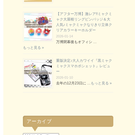
【アフター万博】激レア!!ミャクミ
ャク大屋根リングピンバッジ＆大
人気♪ミャクミャクなりきり立体ク
リアカラーキーホルダー
2026-01-14
万博閉幕後もオフィシ …
もっと見る »
重版決定♪大人カワイイ『黒ミャク
ミャクスマホポシェット』レビュ
ー
2026-01-10
去年の12月23日に …
もっと見る »
アーカイブ