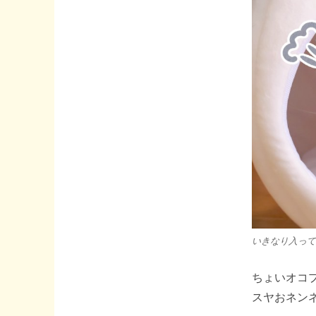
いきなり入ってき
ちょいオコ
スヤおネン