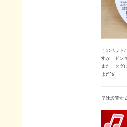
このペット
すが、ドン
また、タグ
よ(^^)/
早速設置す