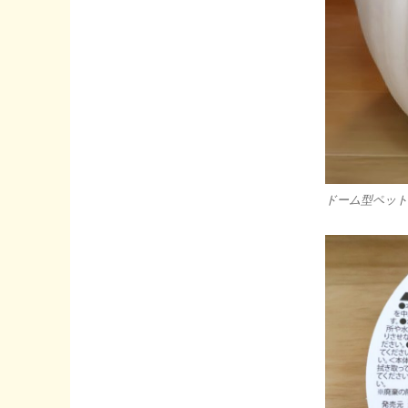
ス」
使
っ
て
み
た
感
想
♪
へ
ドーム型ペット
の