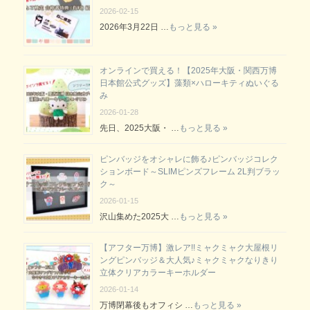
2026-02-15
2026年3月22日 …
もっと見る »
オンラインで買える！【2025年大阪・関西万博
日本館公式グッズ】藻類×ハローキティぬいぐる
み
2026-01-28
先日、2025大阪・ …
もっと見る »
ピンバッジをオシャレに飾る♪ピンバッジコレク
ションボード～SLIMピンズフレーム 2L判ブラッ
ク～
2026-01-15
沢山集めた2025大 …
もっと見る »
【アフター万博】激レア!!ミャクミャク大屋根リ
ングピンバッジ＆大人気♪ミャクミャクなりきり
立体クリアカラーキーホルダー
2026-01-14
万博閉幕後もオフィシ …
もっと見る »