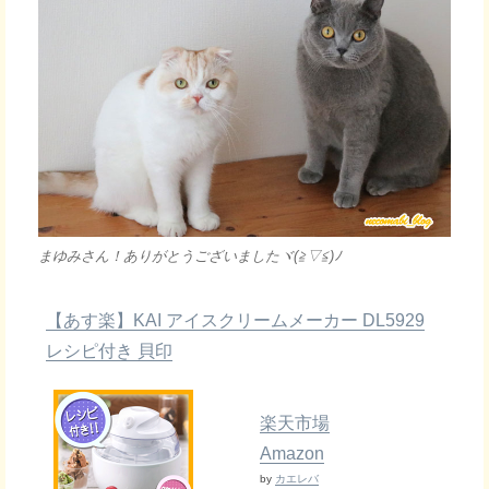
まゆみさん！ありがとうございましたヾ(≧▽≦)ﾉ
【あす楽】KAI アイスクリームメーカー DL5929
レシピ付き 貝印
楽天市場
Amazon
by
カエレバ