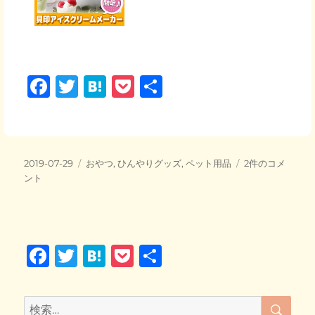
F
T
H
P
共
a
wi
at
o
有
c
tt
e
ck
e
er
n
et
投
カ
暑
2019-07-29
おやつ
,
ひんやりグッズ
,
ペット用品
2件のコメ
b
a
稿
テ
さ
ント
日:
o
ゴ
を
リ
吹
o
ー
き
飛
k
F
T
H
P
共
ば
せ！！
a
wi
at
o
有
猫
c
tt
e
ck
用
検
検
ア
索