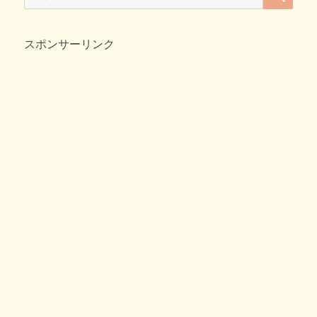
e
er
n
et
索:
イ
b
a
ス
で
スポンサーリンク
o
ひ
o
ん
や
k
り
♪
へ
の