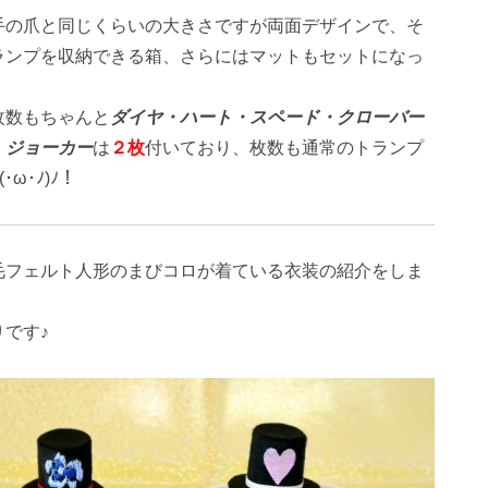
手の爪と同じくらいの大きさですが両面デザインで、そ
ランプを収納できる箱、さらにはマットもセットになっ
枚数もちゃんと
ダイヤ・ハート・スペード・クローバー
、
ジョーカー
は
２枚
付いており、枚数も通常のトランプ
･ω･ﾉ)ﾉ！
毛フェルト人形のまびコロが着ている衣装の紹介をしま
です♪