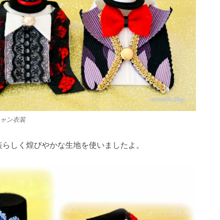
ャン衣装
装らしく煌びやかな生地を使いましたよ。
1
1
1
1
1
1
1
1
1
1
1
1
1
1
1
1
2
2
1
2
2
2
1
2
1
2
1
1
2
1
2
2
1
1
2
1
2
2
1
2
1
2
1
2
3
1
3
2
3
1
3
3
1
2
3
1
1
2
3
1
2
2
1
3
1
2
3
3
2
2
1
3
1
1
2
3
1
3
2
3
1
2
3
1
2
3
1
4
2
4
1
3
1
4
2
4
1
4
2
3
1
4
2
2
1
3
1
4
2
3
3
2
4
2
1
3
1
4
4
3
1
3
2
4
2
2
3
1
4
2
4
3
1
4
2
3
1
1
4
2
3
1
4
2
5
3
5
1
2
4
2
5
3
5
1
2
5
3
1
4
2
5
3
3
2
4
2
5
1
3
1
4
4
3
5
1
3
2
4
2
5
5
1
4
2
4
3
5
1
3
3
1
4
2
5
3
5
1
1
4
2
5
3
1
4
2
2
5
1
3
1
4
2
5
2
2
5
8
3
6
8
4
2
5
7
3
2
5
8
3
6
8
4
5
8
6
2
4
7
3
5
8
3
6
6
2
5
7
3
5
8
4
6
2
4
7
7
3
6
8
4
6
2
5
7
3
5
8
8
4
7
2
5
7
3
6
8
4
6
2
3
6
2
4
7
2
5
8
3
6
8
4
4
7
3
5
8
3
6
2
4
7
2
5
5
8
4
6
2
4
7
3
5
8
3
3
3
6
9
4
7
9
5
3
6
8
4
3
6
9
4
7
9
5
6
9
7
3
5
8
4
6
9
4
7
7
3
6
8
4
6
9
5
7
3
5
8
8
4
7
9
5
7
3
6
8
4
6
9
9
5
8
3
6
8
4
7
9
5
7
3
4
7
3
5
8
3
6
9
4
7
9
5
5
8
4
6
9
4
7
3
5
8
3
6
6
9
5
7
3
5
8
4
6
9
4
10
10
10
10
10
10
10
10
10
10
10
10
10
10
10
10
4
4
7
5
8
6
4
7
9
5
4
7
5
8
6
7
8
4
6
9
5
7
5
8
8
4
7
9
5
7
6
8
4
6
9
9
5
8
6
8
4
7
9
5
7
6
9
4
7
9
5
8
6
8
4
5
8
4
6
9
4
7
5
8
6
6
9
5
7
5
8
4
6
9
4
7
7
6
8
4
6
9
5
7
5
10
10
10
10
10
10
10
10
10
10
10
10
11
11
11
11
11
11
11
11
11
11
11
11
11
11
11
11
5
5
8
6
9
7
5
8
6
5
8
6
9
7
8
9
5
7
6
8
6
9
9
5
8
6
8
7
9
5
7
6
9
7
9
5
8
6
8
7
5
8
6
9
7
9
5
6
9
5
7
5
8
6
9
7
7
6
8
6
9
5
7
5
8
8
7
9
5
7
6
8
6
12
10
12
12
10
12
12
10
12
10
10
12
10
10
12
10
12
12
10
12
10
10
12
10
12
12
10
12
10
12
11
11
11
11
11
11
11
11
11
11
11
11
6
6
9
7
8
6
9
7
6
9
7
8
9
6
8
7
9
7
6
9
7
9
8
6
8
7
8
6
9
7
9
8
6
9
7
8
6
7
6
8
6
9
7
8
8
7
9
7
6
8
6
9
9
8
6
8
7
9
7
12
15
10
13
15
12
14
10
12
15
10
13
15
12
15
13
14
10
12
15
10
13
13
12
14
10
12
15
13
14
14
10
13
15
13
12
14
10
12
15
15
14
12
14
10
13
15
13
10
13
14
12
15
10
13
15
14
10
12
15
10
13
14
12
12
15
13
14
10
12
15
10
11
11
11
11
11
11
11
11
11
11
11
11
11
11
9
9
9
9
9
9
9
9
9
9
9
9
9
9
9
10
10
13
16
14
16
12
10
13
15
10
13
16
14
16
12
13
16
14
10
12
15
13
16
14
14
10
13
15
13
16
12
14
10
12
15
15
14
16
12
14
10
13
15
13
16
16
12
15
10
13
15
14
16
12
14
10
14
10
12
15
10
13
16
14
16
12
12
15
13
16
14
10
12
15
10
13
13
16
12
14
10
12
15
13
16
11
11
11
11
11
11
11
11
11
11
11
11
11
11
11
14
17
12
15
17
13
14
16
12
14
17
12
15
17
13
14
17
15
13
16
12
14
17
12
15
15
14
16
12
14
17
13
15
13
16
16
12
15
17
13
15
14
16
12
14
17
17
13
16
14
16
12
15
17
13
15
12
15
13
16
14
17
12
15
17
13
13
16
12
14
17
12
15
13
16
14
14
17
13
15
13
16
12
14
17
12
11
11
11
11
11
11
11
11
11
11
11
11
11
11
11
12
12
15
18
13
16
18
14
12
15
17
13
12
15
18
13
16
18
14
15
18
16
12
14
17
13
15
18
13
16
16
12
15
17
13
15
18
14
16
12
14
17
17
13
16
18
14
16
12
15
17
13
15
18
18
14
17
12
15
17
13
16
18
14
16
12
13
16
12
14
17
12
15
18
13
16
18
14
14
17
13
15
18
13
16
12
14
17
12
15
15
18
14
16
12
14
17
13
15
18
13
13
13
16
19
14
17
19
15
13
16
18
14
13
16
19
14
17
19
15
16
19
17
13
15
18
14
16
19
14
17
17
13
16
18
14
16
19
15
17
13
15
18
18
14
17
19
15
17
13
16
18
14
16
19
19
15
18
13
16
18
14
17
19
15
17
13
14
17
13
15
18
13
16
19
14
17
19
15
15
18
14
16
19
14
17
13
15
18
13
16
16
19
15
17
13
15
18
14
16
19
14
16
16
19
22
17
20
22
18
16
19
21
17
16
19
22
17
20
22
18
19
22
20
16
18
21
17
19
22
17
20
20
16
19
21
17
19
22
18
20
16
18
21
21
17
20
22
18
20
16
19
21
17
19
22
22
18
21
16
19
21
17
20
22
18
20
16
17
20
16
18
21
16
19
22
17
20
22
18
18
21
17
19
22
17
20
16
18
21
16
19
19
22
18
20
16
18
21
17
19
22
17
17
17
20
23
18
21
23
19
17
20
22
18
17
20
23
18
21
23
19
20
23
21
17
19
22
18
20
23
18
21
21
17
20
22
18
20
23
19
21
17
19
22
22
18
21
23
19
21
17
20
22
18
20
23
23
19
22
17
20
22
18
21
23
19
21
17
18
21
17
19
22
17
20
23
18
21
23
19
19
22
18
20
23
18
21
17
19
22
17
20
20
23
19
21
17
19
22
18
20
23
18
18
18
21
24
19
22
24
20
18
21
23
19
18
21
24
19
22
24
20
21
24
22
18
20
23
19
21
24
19
22
22
18
21
23
19
21
24
20
22
18
20
23
23
19
22
24
20
22
18
21
23
19
21
24
24
20
23
18
21
23
19
22
24
20
22
18
19
22
18
20
23
18
21
24
19
22
24
20
20
23
19
21
24
19
22
18
20
23
18
21
21
24
20
22
18
20
23
19
21
24
19
19
19
22
25
20
23
25
21
19
22
24
20
19
22
25
20
23
25
21
22
25
23
19
21
24
20
22
25
20
23
23
19
22
24
20
22
25
21
23
19
21
24
24
20
23
25
21
23
19
22
24
20
22
25
25
21
24
19
22
24
20
23
25
21
23
19
20
23
19
21
24
19
22
25
20
23
25
21
21
24
20
22
25
20
23
19
21
24
19
22
22
25
21
23
19
21
24
20
22
25
20
20
20
23
26
21
24
26
22
20
23
25
21
20
23
26
21
24
26
22
23
26
24
20
22
25
21
23
26
21
24
24
20
23
25
21
23
26
22
24
20
22
25
25
21
24
26
22
24
20
23
25
21
23
26
26
22
25
20
23
25
21
24
26
22
24
20
21
24
20
22
25
20
23
26
21
24
26
22
22
25
21
23
26
21
24
20
22
25
20
23
23
26
22
24
20
22
25
21
23
26
21