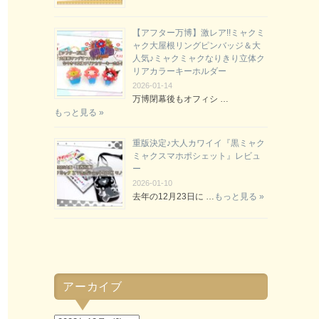
【アフター万博】激レア!!ミャクミ
ャク大屋根リングピンバッジ＆大
人気♪ミャクミャクなりきり立体ク
リアカラーキーホルダー
2026-01-14
万博閉幕後もオフィシ …
もっと見る »
重版決定♪大人カワイイ『黒ミャク
ミャクスマホポシェット』レビュ
ー
2026-01-10
去年の12月23日に …
もっと見る »
アーカイブ