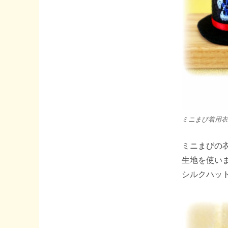
ミニまび着用衣
ミニまびの
生地を使い
シルクハッ