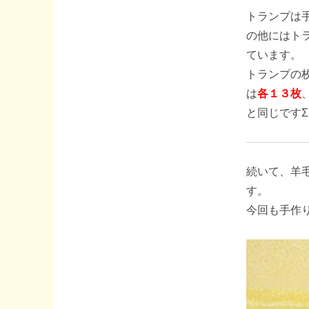
トランプは
の他にはト
ています。
トランプの
は
各１３枚
と同じですΣ(
続いて、羊
す。
今回も手作り