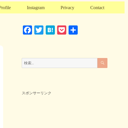
Profile
Instagram
Privacy
Contact
F
T
H
P
共
a
wi
at
o
有
c
tt
e
ck
e
er
n
et
検
検
索
b
a
索:
o
o
k
スポンサーリンク