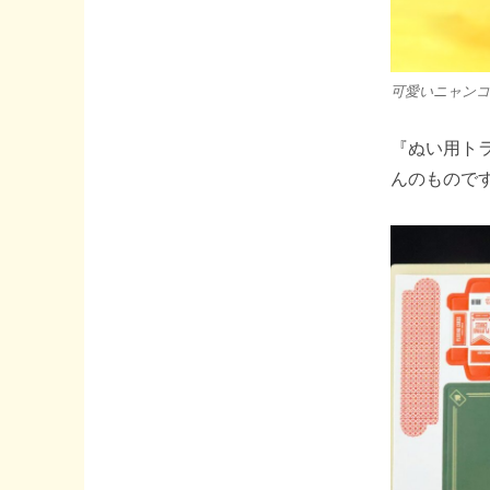
可愛いニャンコ
『ぬい用ト
んのもので