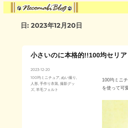
日:
2023年12月20日
小さいのに本格的!!100均セ
投
2023-12-20
稿
カ
100均ミニチュア
,
ぬい撮り
,
100均ミ
日:
テ
人形
,
手作り衣装
,
撮影グッ
を使って可愛
ゴ
ズ
,
羊毛フェルト
リ
ー