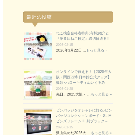
最近の投稿
ねこ検定合格者特典(有料)紹介と
『第９回ねこ検定』締切日迫る!!
2026-02-15
2026年3月22日 …
もっと見る »
オンラインで買える！【2025年大
阪・関西万博 日本館公式グッズ】
藻類×ハローキティぬいぐるみ
2026-01-28
先日、2025大阪・ …
もっと見る »
ピンバッジをオシャレに飾る♪ピン
バッジコレクションボード～SLIM
ピンズフレーム 2L判ブラック～
2026-01-15
沢山集めた2025大 …
もっと見る »