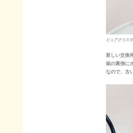
ピュアクリスタ
新しい交換
箱の裏側に
なので、古