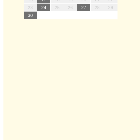
28
28
31
29
30
28
31
29
28
31
29
30
30
28
30
29
29
28
31
29
30
28
30
29
30
28
31
29
30
28
31
29
30
28
29
28
30
31
29
30
29
29
28
30
28
31
30
28
30
29
29
29
30
31
29
30
29
30
31
31
29
30
30
29
30
31
29
30
31
29
30
31
29
30
31
29
29
30
31
30
30
29
29
31
29
30
30
23
24
25
26
27
28
29
30