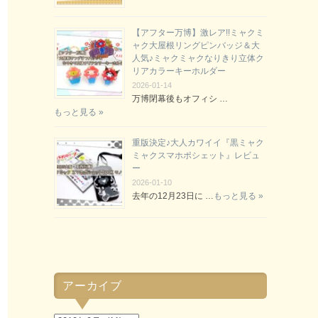
【アフター万博】激レア!!ミャクミ
ャク大屋根リングピンバッジ＆大
人気♪ミャクミャクなりきり立体ク
リアカラーキーホルダー
2026-01-14
万博閉幕後もオフィシ …
もっと見る »
重版決定♪大人カワイイ『黒ミャク
ミャクスマホポシェット』レビュ
ー
2026-01-10
去年の12月23日に …
もっと見る »
アーカイブ