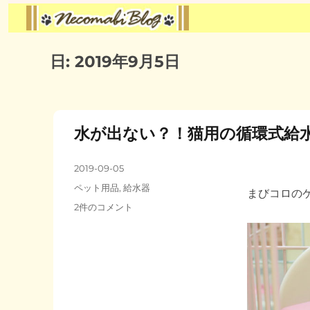
日:
2019年9月5日
水が出ない？！猫用の循環式給
投
2019-09-05
稿
カ
ペット用品
,
給水器
まびコロの
日:
テ
水
2件のコメント
ゴ
が
リ
出
ー
な
い？！
猫
用
の