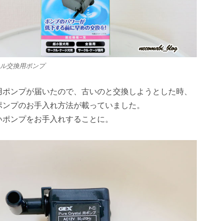
23
23
26
29
24
27
29
25
23
26
28
24
23
26
29
24
27
29
25
26
29
25
27
23
25
28
24
26
29
24
27
27
23
26
28
24
26
29
25
27
23
25
28
28
24
27
29
25
27
23
26
28
24
26
29
25
28
23
26
28
24
27
29
25
27
23
24
27
23
25
28
26
29
24
27
29
25
25
28
24
26
29
24
27
23
25
28
23
26
26
29
25
27
23
25
28
24
26
29
24
24
24
27
30
25
28
30
26
24
27
29
25
24
27
30
25
28
30
26
27
30
26
28
24
26
29
25
27
30
25
28
28
24
27
29
25
27
30
26
28
24
26
29
25
28
30
26
28
24
27
29
25
27
30
26
29
24
27
29
25
28
30
26
28
24
25
28
24
26
29
27
30
25
28
30
26
26
29
25
27
30
25
28
24
26
29
24
27
27
30
26
28
24
26
29
25
27
30
25
25
25
28
31
26
29
27
25
28
30
26
25
28
31
26
29
27
28
31
27
29
25
27
30
26
28
31
26
29
25
28
30
26
28
31
27
29
25
27
30
26
29
27
29
25
28
30
26
28
31
27
30
25
28
30
26
29
27
29
25
26
29
25
27
30
28
31
26
29
27
27
30
26
28
31
26
29
25
27
30
25
28
28
31
27
29
25
27
30
26
28
31
26
26
26
29
27
30
28
26
29
27
26
29
27
30
28
29
28
30
26
28
31
27
29
27
30
26
29
27
29
28
30
26
28
31
27
30
28
30
26
29
27
29
28
31
26
29
27
30
28
30
26
27
30
26
28
31
29
27
30
28
28
31
27
29
27
30
26
28
31
26
29
28
30
26
28
31
27
29
27
27
27
30
28
31
29
27
30
28
27
30
28
31
29
29
27
29
28
30
28
31
27
30
28
30
29
27
29
28
31
29
27
30
28
30
29
27
30
28
31
29
27
28
31
27
29
30
28
31
29
28
30
28
31
27
29
27
30
29
27
29
28
30
28
30
30
31
30
30
31
30
31
30
31
30
31
30
31
30
30
31
30
30
30
31
31
31
31
31
31
31
31
31
31
ル交換用ポンプ
用ポンプが届いたので、古いのと交換しようとした時、
ポンプのお手入れ方法が載っていました。
いポンプをお手入れすることに。