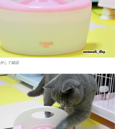
外して確認