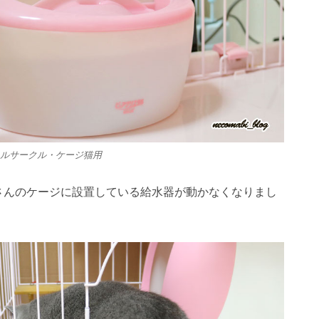
ルサークル・ケージ猫用
さんのケージに設置している給水器が動かなくなりまし