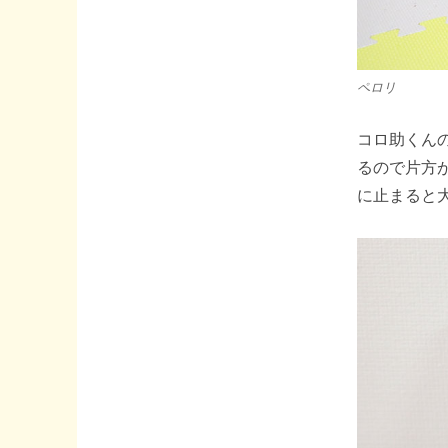
ペロリ
コロ助くん
るので片方
に止まると