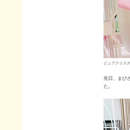
循
環
式
給
水
器
不
具
合
の
ピュアクリスタ
原
因
先日、まび
＆
お
た。
手
入
れ
方
法
へ
の