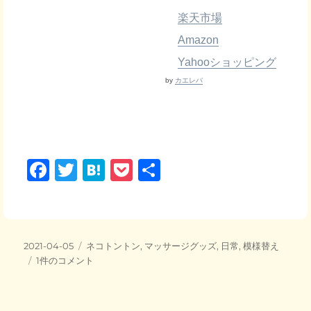
楽天市場
Amazon
Yahooショッピング
by
カエレバ
F
T
H
P
共
a
wi
at
o
有
c
tt
e
ck
e
er
n
et
投
カ
2021-04-05
ネコトントン
,
マッサージグッズ
,
日常
,
模様替え
b
a
稿
セ
テ
1件のコメント
日:
リ
o
ゴ
ア
リ
o
ウ
ー