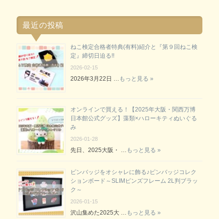
最近の投稿
ねこ検定合格者特典(有料)紹介と『第９回ねこ検
定』締切日迫る!!
2026-02-15
2026年3月22日 …
もっと見る »
オンラインで買える！【2025年大阪・関西万博
日本館公式グッズ】藻類×ハローキティぬいぐる
み
2026-01-28
先日、2025大阪・ …
もっと見る »
ピンバッジをオシャレに飾る♪ピンバッジコレク
ションボード～SLIMピンズフレーム 2L判ブラッ
ク～
2026-01-15
沢山集めた2025大 …
もっと見る »