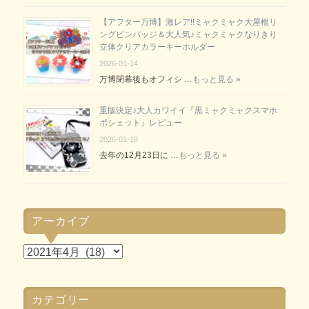
【アフター万博】激レア!!ミャクミャク大屋根リ
ングピンバッジ＆大人気♪ミャクミャクなりきり
立体クリアカラーキーホルダー
2026-01-14
万博閉幕後もオフィシ …
もっと見る »
重版決定♪大人カワイイ『黒ミャクミャクスマホ
ポシェット』レビュー
2026-01-10
去年の12月23日に …
もっと見る »
アーカイブ
ア
ー
カ
カテゴリー