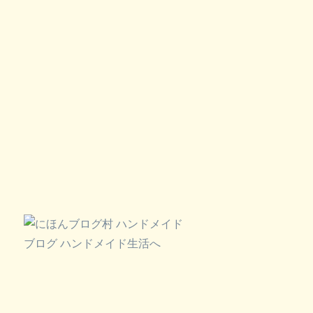
ン
ト
ン
♪
へ
の