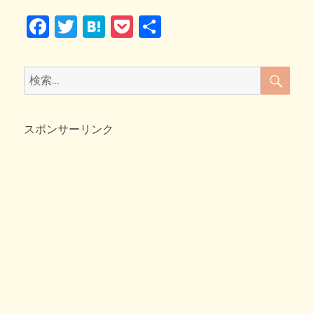
ォ
k
F
T
H
P
共
ー
ル
a
wi
at
o
有
ス
c
tt
e
ck
テ
検
検
ッ
索
e
er
n
et
索:
カ
b
a
ー
で
スポンサーリンク
o
プ
チ
o
模
k
様
替
え
＆
久々
の
ネ
コ
ト