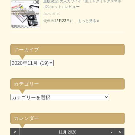
重版決定♪大人カワイイ『黒ミャクミャクスマホ
ポシェット』レビュー
2026-01-10
去年の12月23日に …
もっと見る »
アーカイブ
ア
ー
カ
カテゴリー
イ
ブ
カ
テ
ゴ
カレンダー
リ
ー
<
>
11月 2020
▼