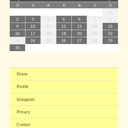
月
火
水
木
金
土
日
1
1
4
7
2
5
7
3
1
4
6
2
1
4
7
2
5
7
3
4
7
3
5
1
3
6
2
4
7
2
5
5
1
4
6
2
4
7
3
5
1
3
6
6
2
5
7
3
5
1
4
6
2
4
7
7
3
6
4
6
2
5
7
3
5
1
2
5
1
3
6
1
4
7
2
5
7
3
3
6
2
4
7
2
5
1
3
6
1
4
4
7
3
5
1
3
6
2
4
7
2
1
14
12
14
10
13
14
12
14
10
14
10
12
10
13
14
12
12
13
14
10
12
10
13
13
12
14
10
12
13
14
14
10
13
13
12
14
10
12
12
10
13
14
12
14
10
10
13
14
12
10
13
14
10
12
10
13
14
11
11
11
11
11
11
11
11
11
11
11
11
11
11
11
8
8
9
8
9
8
9
8
9
9
8
9
8
9
8
9
9
8
9
8
8
9
9
9
8
8
8
9
9
2
3
4
5
6
7
8
15
15
18
21
16
19
21
17
15
18
20
16
15
18
21
16
19
21
17
18
21
17
19
15
17
20
16
18
21
16
19
19
15
18
20
16
18
21
17
19
15
17
20
20
16
19
21
17
19
15
18
20
16
18
21
21
17
20
18
20
16
19
21
17
19
15
16
19
15
17
20
15
18
21
16
19
21
17
17
20
16
18
21
16
19
15
17
20
15
18
18
21
17
19
15
17
20
16
18
21
16
9
10
11
12
13
14
15
22
22
25
28
23
26
28
24
22
25
27
23
22
25
28
23
26
28
24
25
28
24
26
22
24
27
23
25
28
23
26
26
22
25
27
23
25
28
24
26
22
24
27
27
23
26
28
24
26
22
25
27
23
25
28
28
24
27
25
27
23
26
28
24
26
22
23
26
22
24
27
22
25
28
23
26
28
24
24
27
23
25
28
23
26
22
24
27
22
25
25
28
24
26
22
24
27
23
25
28
23
16
17
18
19
20
21
22
29
30
31
29
30
29
30
31
31
29
30
30
29
30
31
29
30
31
29
30
31
30
31
29
29
29
30
31
30
30
29
29
31
29
30
30
23
24
25
26
27
28
29
30
Home
Profile
Instagram
Privacy
Contact