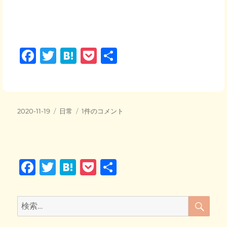
F
T
H
P
共
a
wi
at
o
有
c
tt
e
ck
e
er
n
et
投
カ
ポ
2020-11-19
日常
1件のコメント
b
a
稿
テ
ッ
日:
o
ゴ
カ
リ
ポ
o
ー
カ
F
T
H
P
共
日
k
和
a
wi
at
o
有
♪
c
tt
e
ck
へ
検
検
の
索
e
er
n
et
索: