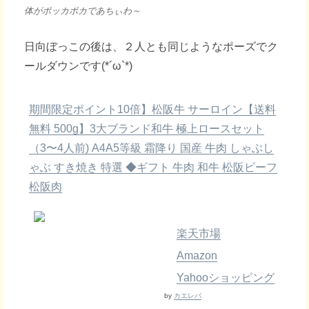
体がポッカポカであちぃわ～
日向ぼっこの後は、２人とも同じようなポーズでク
ールダウンです(*´ω`*)
期間限定ポイント10倍】松阪牛 サーロイン【送料
無料 500g】3大ブランド和牛 極上ロースセット
（3〜4人前) A4A5等級 霜降り 国産 牛肉 しゃぶし
ゃぶ すき焼き 特選 ◆ギフト 牛肉 和牛 松阪ビーフ
松阪肉
楽天市場
Amazon
Yahooショッピング
by
カエレバ