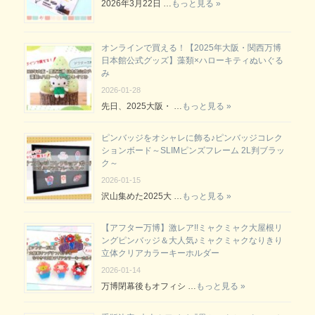
2026年3月22日 …
もっと見る »
オンラインで買える！【2025年大阪・関西万博
日本館公式グッズ】藻類×ハローキティぬいぐる
み
2026-01-28
先日、2025大阪・ …
もっと見る »
ピンバッジをオシャレに飾る♪ピンバッジコレク
ションボード～SLIMピンズフレーム 2L判ブラッ
ク～
2026-01-15
沢山集めた2025大 …
もっと見る »
【アフター万博】激レア!!ミャクミャク大屋根リ
ングピンバッジ＆大人気♪ミャクミャクなりきり
立体クリアカラーキーホルダー
2026-01-14
万博閉幕後もオフィシ …
もっと見る »