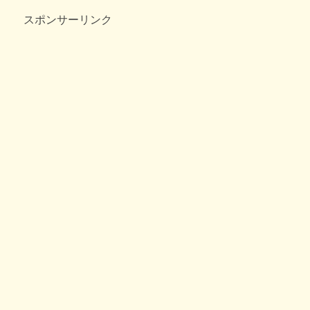
b
a
スポンサーリンク
o
o
k