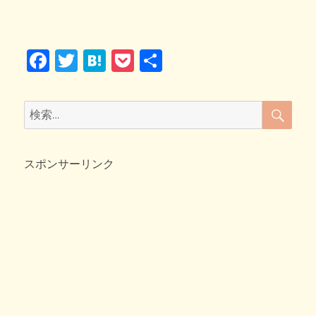
F
T
H
P
共
a
wi
at
o
有
c
tt
e
ck
検
検
索
e
er
n
et
索:
b
a
スポンサーリンク
o
o
k