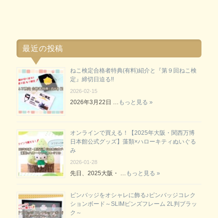
最近の投稿
ねこ検定合格者特典(有料)紹介と『第９回ねこ検
定』締切日迫る!!
2026-02-15
2026年3月22日 …
もっと見る »
オンラインで買える！【2025年大阪・関西万博
日本館公式グッズ】藻類×ハローキティぬいぐる
み
2026-01-28
先日、2025大阪・ …
もっと見る »
ピンバッジをオシャレに飾る♪ピンバッジコレク
ションボード～SLIMピンズフレーム 2L判ブラッ
ク～