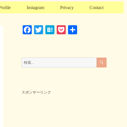
Profile
Instagram
Privacy
Contact
F
T
H
P
共
a
wi
at
o
有
c
tt
e
ck
e
er
n
et
検
検
索
b
a
索:
o
o
k
スポンサーリンク