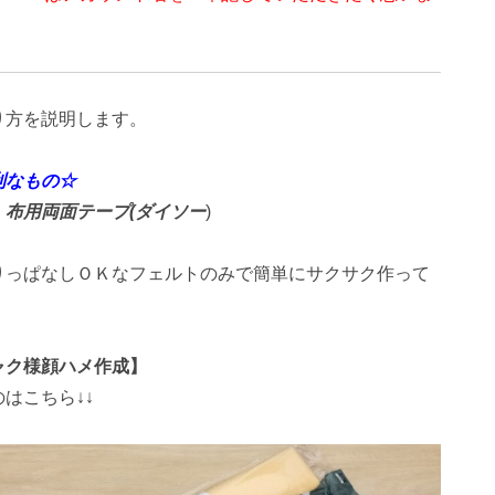
り方を説明します。
利なもの☆
、布用両面テープ(ダイソー
)
りっぱなしＯＫなフェルトのみで簡単にサクサク作って
！
ャク様顔ハメ作成】
はこちら↓↓