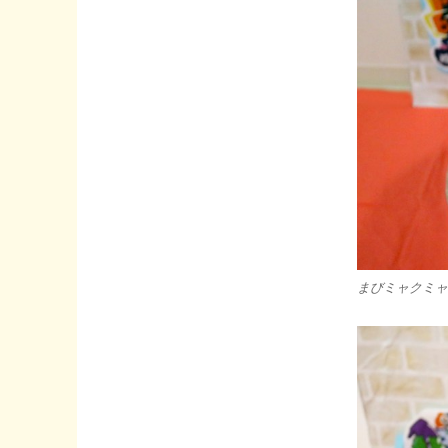
まびミャクミャ