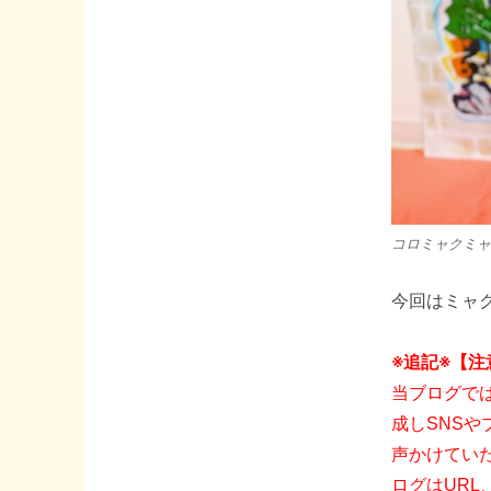
コロミャクミャ
今回はミャク
※追記※【
当ブログで
成しSNS
声かけてい
ログはURL