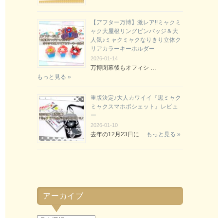
【アフター万博】激レア!!ミャクミ
ャク大屋根リングピンバッジ＆大
人気♪ミャクミャクなりきり立体ク
リアカラーキーホルダー
2026-01-14
万博閉幕後もオフィシ …
もっと見る »
重版決定♪大人カワイイ『黒ミャク
ミャクスマホポシェット』レビュ
ー
2026-01-10
去年の12月23日に …
もっと見る »
アーカイブ