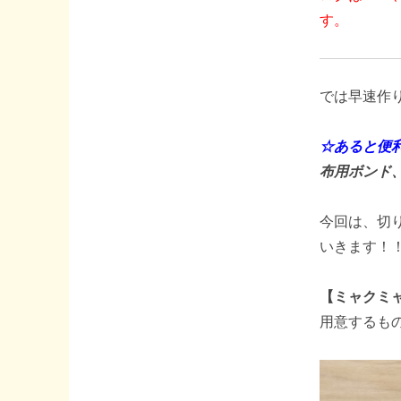
す。
では早速作
☆あると便
布用ボンド
今回は、切
いきます！
【ミャクミ
用意するもの