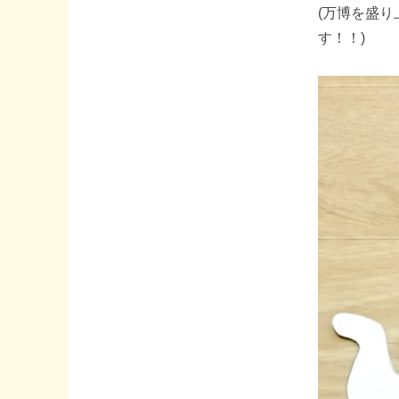
(万博を盛
す！！)