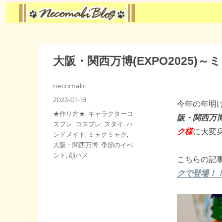
大阪・関西万博(EXPO2025)
投
necomabi
稿
投
2023-01-18
今年の年明け
者
稿
カ
★作り方★
,
キャラクターコ
阪・関西万博」
日:
テ
スプレ
,
コスプレ
,
スタイ
,
ハ
ク様
に大変
ゴ
ンドメイド
,
ミャクミャク
,
リ
大阪・関西万博
,
季節のイベ
ー
ント
,
顔ハメ
こちらの記
クで登場！