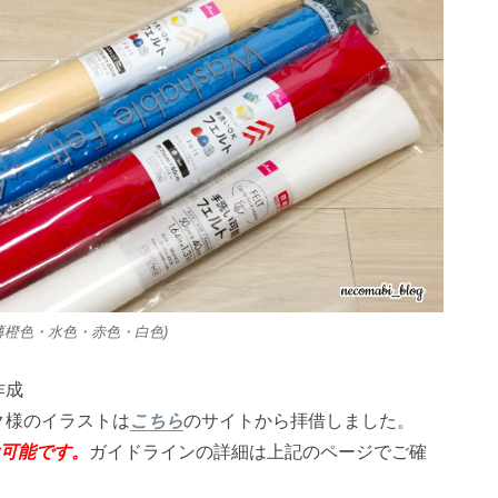
薄橙色・水色・赤色・白色)
作成
ク様のイラストは
こちら
のサイトから拝借しました。
は可能です。
ガイドラインの詳細は上記のページでご確
。