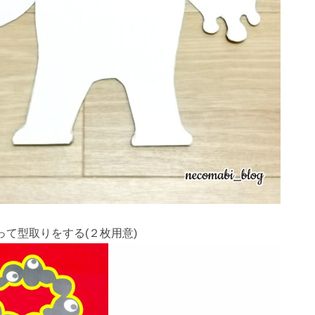
って型取りをする(２枚用意)
1
1
1
1
1
1
1
1
1
1
1
1
1
1
1
1
2
2
1
2
2
2
1
2
1
2
1
1
2
1
2
2
1
1
2
1
2
2
1
2
1
2
1
2
3
1
3
2
3
1
3
3
1
2
3
1
1
2
3
1
2
2
1
3
1
2
3
3
2
2
1
3
1
1
2
3
1
3
2
3
1
2
3
1
2
3
1
4
2
4
1
3
1
4
2
4
1
4
2
3
1
4
2
2
1
3
1
4
2
3
3
2
4
2
1
3
1
4
4
3
1
3
2
4
2
2
3
1
4
2
4
3
1
4
2
3
1
1
4
2
3
1
4
2
5
3
5
1
2
4
2
5
3
5
1
2
5
1
3
1
4
2
5
3
3
2
4
2
5
1
3
1
4
4
3
5
1
3
2
4
2
5
5
1
4
2
4
3
5
1
3
3
1
4
2
5
3
5
1
1
4
2
5
3
1
4
2
2
5
1
3
1
4
2
5
2
5
8
3
6
8
4
2
5
7
3
2
5
8
3
6
8
4
5
8
4
6
2
4
7
3
5
8
3
6
6
2
5
7
3
5
8
4
6
2
4
7
7
3
6
8
4
6
2
5
7
3
5
8
8
4
7
2
5
7
3
6
8
4
6
2
3
6
2
4
7
2
5
8
3
6
8
4
4
7
3
5
8
3
6
2
4
7
2
5
5
8
4
6
2
4
7
3
5
8
3
3
6
9
4
7
9
5
3
6
8
4
3
6
9
4
7
9
5
6
9
5
7
3
5
8
4
6
9
4
7
7
3
6
8
4
6
9
5
7
3
5
8
8
4
7
9
5
7
3
6
8
4
6
9
9
5
8
3
6
8
4
7
9
5
7
3
4
7
3
5
8
3
6
9
4
7
9
5
5
8
4
6
9
4
7
3
5
8
3
6
6
9
5
7
3
5
8
4
6
9
4
10
10
10
10
10
10
10
10
10
10
10
10
10
10
10
10
4
7
5
8
6
4
7
9
5
4
7
5
8
6
7
6
8
4
6
9
5
7
5
8
8
4
7
9
5
7
6
8
4
6
9
9
5
8
6
8
4
7
9
5
7
6
9
4
7
9
5
8
6
8
4
5
8
4
6
9
4
7
5
8
6
6
9
5
7
5
8
4
6
9
4
7
7
6
8
4
6
9
5
7
5
10
10
10
10
10
10
10
10
10
10
10
10
11
11
11
11
11
11
11
11
11
11
11
11
11
11
11
11
5
8
6
9
7
5
8
6
5
8
6
9
7
8
7
9
5
7
6
8
6
9
9
5
8
6
8
7
9
5
7
6
9
7
9
5
8
6
8
7
5
8
6
9
7
9
5
6
9
5
7
5
8
6
9
7
7
6
8
6
9
5
7
5
8
8
7
9
5
7
6
8
6
12
10
12
12
10
12
12
10
12
10
10
12
10
10
12
10
12
12
10
12
10
10
12
10
12
12
10
12
10
12
11
11
11
11
11
11
11
11
11
11
11
11
6
9
7
8
6
9
7
6
9
7
8
9
8
6
8
7
9
7
6
9
7
9
8
6
8
7
8
6
9
7
9
8
6
9
7
8
6
7
6
8
6
9
7
8
8
7
9
7
6
8
6
9
9
8
6
8
7
9
7
12
15
10
13
15
12
14
10
12
15
10
13
15
12
15
13
14
10
12
15
10
13
13
12
14
10
12
15
13
14
14
10
13
15
13
12
14
10
12
15
15
14
12
14
10
13
15
13
10
13
14
12
15
10
13
15
14
10
12
15
10
13
14
12
12
15
13
14
10
12
15
10
11
11
11
11
11
11
11
11
11
11
11
11
11
11
11
9
9
9
9
9
9
9
9
9
9
9
9
9
9
10
13
16
14
16
12
10
13
15
10
13
16
14
16
12
13
16
12
14
10
12
15
13
16
14
14
10
13
15
13
16
12
14
10
12
15
15
14
16
12
14
10
13
15
13
16
16
12
15
10
13
15
14
16
12
14
10
14
10
12
15
10
13
16
14
16
12
12
15
13
16
14
10
12
15
10
13
13
16
12
14
10
12
15
13
16
11
11
11
11
11
11
11
11
11
11
11
11
11
11
11
14
17
12
15
17
13
14
16
12
14
17
12
15
17
13
14
17
13
15
13
16
12
14
17
12
15
15
14
16
12
14
17
13
15
13
16
16
12
15
17
13
15
14
16
12
14
17
17
13
16
14
16
12
15
17
13
15
12
15
13
16
14
17
12
15
17
13
13
16
12
14
17
12
15
13
16
14
14
17
13
15
13
16
12
14
17
12
11
11
11
11
11
11
11
11
11
11
11
11
11
11
12
15
18
13
16
18
14
12
15
17
13
12
15
18
13
16
18
14
15
18
14
16
12
14
17
13
15
18
13
16
16
12
15
17
13
15
18
14
16
12
14
17
17
13
16
18
14
16
12
15
17
13
15
18
18
14
17
12
15
17
13
16
18
14
16
12
13
16
12
14
17
12
15
18
13
16
18
14
14
17
13
15
18
13
16
12
14
17
12
15
15
18
14
16
12
14
17
13
15
18
13
13
16
19
14
17
19
15
13
16
18
14
13
16
19
14
17
19
15
16
19
15
17
13
15
18
14
16
19
14
17
17
13
16
18
14
16
19
15
17
13
15
18
18
14
17
19
15
17
13
16
18
14
16
19
19
15
18
13
16
18
14
17
19
15
17
13
14
17
13
15
18
13
16
19
14
17
19
15
15
18
14
16
19
14
17
13
15
18
13
16
16
19
15
17
13
15
18
14
16
19
14
16
19
22
17
20
22
18
16
19
21
17
16
19
22
17
20
22
18
19
22
18
20
16
18
21
17
19
22
17
20
20
16
19
21
17
19
22
18
20
16
18
21
21
17
20
22
18
20
16
19
21
17
19
22
22
18
21
16
19
21
17
20
22
18
20
16
17
20
16
18
21
16
19
22
17
20
22
18
18
21
17
19
22
17
20
16
18
21
16
19
19
22
18
20
16
18
21
17
19
22
17
17
20
23
18
21
23
19
17
20
22
18
17
20
23
18
21
23
19
20
23
19
21
17
19
22
18
20
23
18
21
21
17
20
22
18
20
23
19
21
17
19
22
22
18
21
23
19
21
17
20
22
18
20
23
23
19
22
17
20
22
18
21
23
19
21
17
18
21
17
19
22
17
20
23
18
21
23
19
19
22
18
20
23
18
21
17
19
22
17
20
20
23
19
21
17
19
22
18
20
23
18
18
21
24
19
22
24
20
18
21
23
19
18
21
24
19
22
24
20
21
24
20
22
18
20
23
19
21
24
19
22
22
18
21
23
19
21
24
20
22
18
20
23
23
19
22
24
20
22
18
21
23
19
21
24
24
20
23
18
21
23
19
22
24
20
22
18
19
22
18
20
23
18
21
24
19
22
24
20
20
23
19
21
24
19
22
18
20
23
18
21
21
24
20
22
18
20
23
19
21
24
19
19
22
25
20
23
25
21
19
22
24
20
19
22
25
20
23
25
21
22
25
21
23
19
21
24
20
22
25
20
23
23
19
22
24
20
22
25
21
23
19
21
24
24
20
23
25
21
23
19
22
24
20
22
25
25
21
24
19
22
24
20
23
25
21
23
19
20
23
19
21
24
19
22
25
20
23
25
21
21
24
20
22
25
20
23
19
21
24
19
22
22
25
21
23
19
21
24
20
22
25
20
20
23
26
21
24
26
22
20
23
25
21
20
23
26
21
24
26
22
23
26
22
24
20
22
25
21
23
26
21
24
24
20
23
25
21
23
26
22
24
20
22
25
25
21
24
26
22
24
20
23
25
21
23
26
26
22
25
20
23
25
21
24
26
22
24
20
21
24
20
22
25
20
23
26
21
24
26
22
22
25
21
23
26
21
24
20
22
25
20
23
23
26
22
24
20
22
25
21
23
26
21