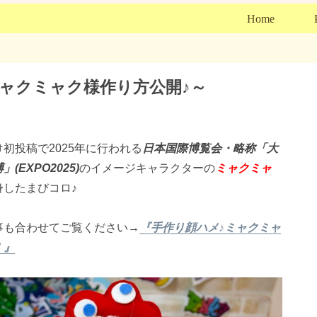
Home
～ミャクミャク様作り方公開♪～
初投稿で2025年に行われる
日本国際博覧会・略称「大
(EXPO2025)
のイメージキャラクターの
ミャクミャ
身したまびコロ♪
事も合わせてご覧ください→
『手作り顔ハメ♪ミャクミャ
！』