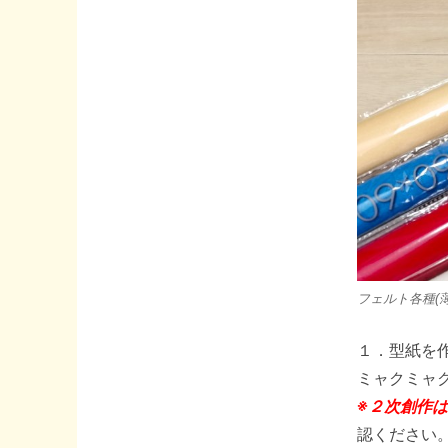
フェルト各種(
１．型紙を
ミャクミャ
※２次創作
認ください