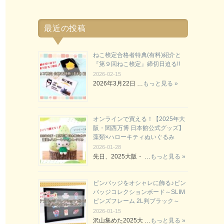
最近の投稿
ねこ検定合格者特典(有料)紹介と
『第９回ねこ検定』締切日迫る!!
2026-02-15
2026年3月22日 …
もっと見る »
オンラインで買える！【2025年大
阪・関西万博 日本館公式グッズ】
藻類×ハローキティぬいぐるみ
2026-01-28
先日、2025大阪・ …
もっと見る »
ピンバッジをオシャレに飾る♪ピン
バッジコレクションボード～SLIM
ピンズフレーム 2L判ブラック～
2026-01-15
沢山集めた2025大 …
もっと見る »